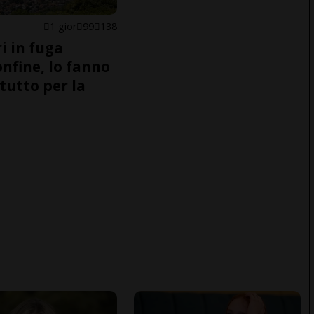
1 gior
99
138
i in fuga
onfine, lo fanno
tutto per la