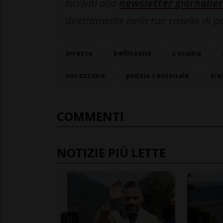
Iscriviti alla
newsletter giornalier
direttamente nella tua casella di p
arresto
bellinzona
cocaina
novazzano
polizia cantonale
tra
COMMENTI
NOTIZIE PIÙ LETTE