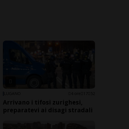
LUGANO
4 ore
17
52
Arrivano i tifosi zurighesi,
preparatevi ai disagi stradali