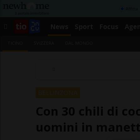
Affitta
News
Sport
Focus
Age
TICINO
SVIZZERA
DAL MONDO
BELLINZONA
Con 30 chili di c
uomini in manet