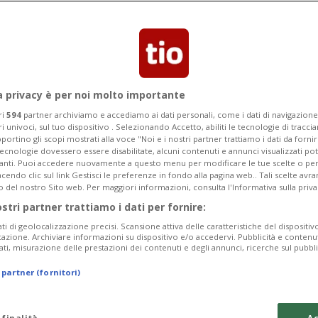
errogati e denunciati per infrazione
sugli stupefacenti.
a privacy è per noi molto importante
ri
594
partner archiviamo e accediamo ai dati personali, come i dati di navigazione 
ri univoci, sul tuo dispositivo . Selezionando Accetto, abiliti le tecnologie di tracc
portino gli scopi mostrati alla voce "Noi e i nostri partner trattiamo i dati da fornir
tecnologie dovessero essere disabilitate, alcuni contenuti e annunci visualizzati 
vanti. Puoi accedere nuovamente a questo menu per modificare le tue scelte o per
endo clic sul link Gestisci le preferenze in fondo alla pagina web.. Tali scelte avr
o del nostro Sito web. Per maggiori informazioni, consulta l'Informativa sulla priva
ostri partner trattiamo i dati per fornire:
ati di geolocalizzazione precisi. Scansione attiva delle caratteristiche del dispositivo 
icazione. Archiviare informazioni su dispositivo e/o accedervi. Pubblicità e contenu
ati, misurazione delle prestazioni dei contenuti e degli annunci, ricerche sul pubbl
 partner (fornitori)
 finalità
Ac