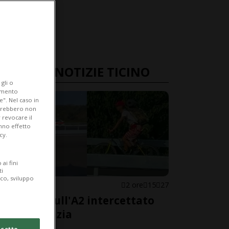
ULTIME NOTIZIE TICINO
gli o
iamento
e". Nel caso in
potrebbero non
 revocare il
anno effetto
cy.
ai fini
ti
ico, sviluppo
LUGANESE
2 ore
15
27
Ciclista sull'A2 intercettato
dalla polizia
cetto