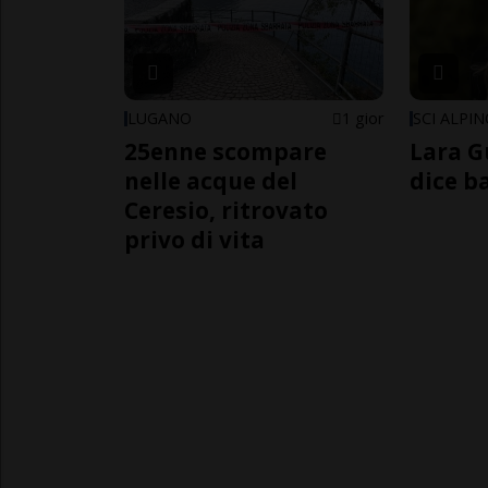
LUGANO
1 gior
SCI ALPI
25enne scompare
Lara G
nelle acque del
dice b
Ceresio, ritrovato
privo di vita