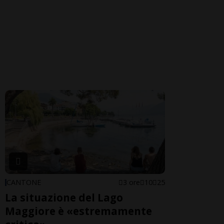
CANTONE
3 ore
10
25
La situazione del Lago
Maggiore è «estremamente