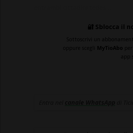
entrambi cittadini tedes...
🔐 Sblocca il n
Sottoscrivi un abbonamen
oppure scegli
MyTioAbo
per 
app 
Entra nel
canale WhatsApp
di Tic