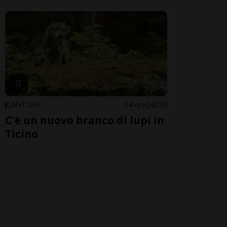
CANTONE
4 ore
4
79
C'è un nuovo branco di lupi in
Ticino