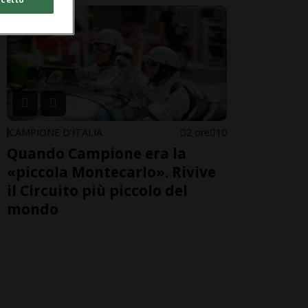
CAMPIONE D'ITALIA
2 ore
10
Quando Campione era la
«piccola Montecarlo». Rivive
il Circuito più piccolo del
mondo