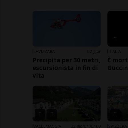
LAVIZZARA
2 gior
ITALIA
Precipita per 30 metri,
È mort
escursionista in fin di
Guccin
vita
VALLEMAGGIA
2 gior
17
100
SVIZZERA