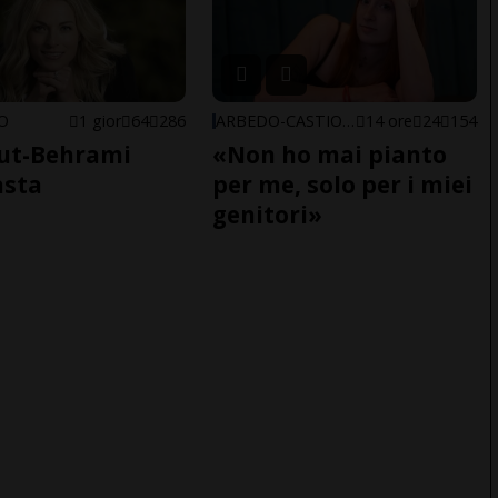
NO
1 gior
64
286
ARBEDO-CASTIONE
14 ore
24
154
ut-Behrami
«Non ho mai pianto
asta
per me, solo per i miei
genitori»