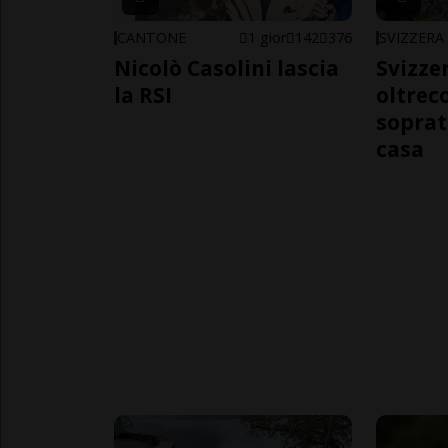
CANTONE
1 gior
142
376
SVIZZERA
Nicolò Casolini lascia
Svizzer
la RSI
oltrec
soprat
casa