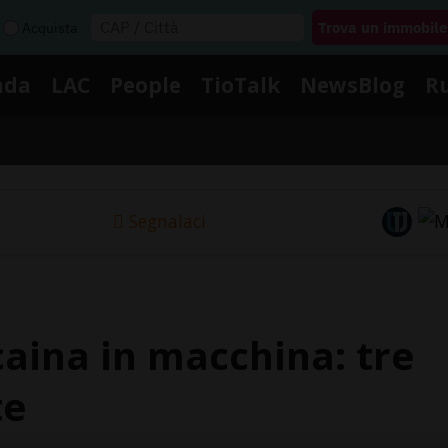
Acquista
nda
LAC
People
TioTalk
NewsBlog
R
Segnalaci
ocaina in macchina: tre
te