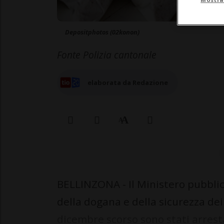
Depositphotos (02konon)
Fonte Polizia cantonale
elaborata da Redazione
BELLINZONA - Il Ministero pubblico,
della dogana e della sicurezza dei
dicembre scorso sono stati arrest