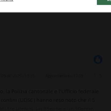
09 dic 2025 - 13:33
Aggiornamento 17:08
5
 la Polizia cantonale e l'Ufficio federale
 confini (UDSC) hanno reso noto che il 5
ati tre uomini: un 35enne e un 30enne,