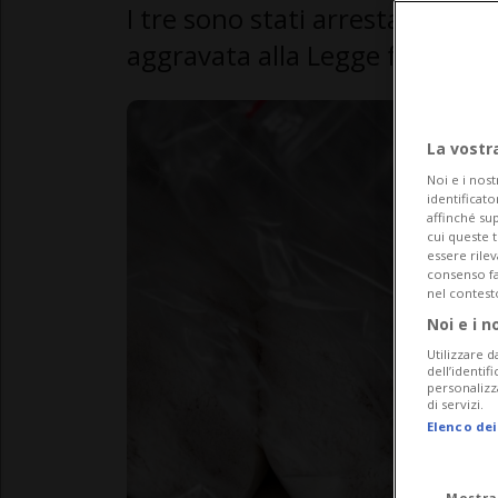
I tre sono stati arrestati, int
aggravata alla Legge federale 
La vostr
Noi e i nost
identificato
affinché sup
cui queste 
essere rile
consenso fac
nel contest
Noi e i n
Utilizzare d
dell’identif
personalizz
di servizi.
Elenco dei
Mostra