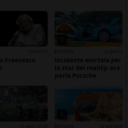
9 ore
15
SVIZZERA
2 gior
5
o Francesco
Incidente mortale per
i
la star dei reality: ora
parla Porsche
1 gior
15
30
SVIZZERA
2 gior
6
8