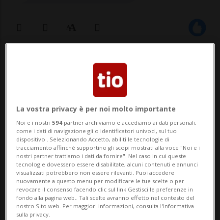
17 ago 2025 - 11:48
Aggiornamento 16:06
CADRO - Emergono nuovi dettagli in
relazione al principio di incendio, avvenuto
La vostra privacy è per noi molto importante
lo scorso 12 agosto, al carcere La Stampa a
Noi e i nostri
594
partner archiviamo e accediamo ai dati personali,
come i dati di navigazione gli o identificatori univoci, sul tuo
Cadro. Il Ministero pubblico e la Polizia
dispositivo . Selezionando Accetto, abiliti le tecnologie di
tracciamento affinché supportino gli scopi mostrati alla voce "Noi e i
cantonale comunicano l'arresto di un
nostri partner trattiamo i dati da fornire". Nel caso in cui queste
tecnologie dovessero essere disabilitate, alcuni contenuti e annunci
45enne cittadino francese residente in
visualizzati potrebbero non essere rilevanti. Puoi accedere
nuovamente a questo menu per modificare le tue scelte o per
Francia....
revocare il consenso facendo clic sul link Gestisci le preferenze in
fondo alla pagina web.. Tali scelte avranno effetto nel contesto del
nostro Sito web. Per maggiori informazioni, consulta l'Informativa
sulla privacy.