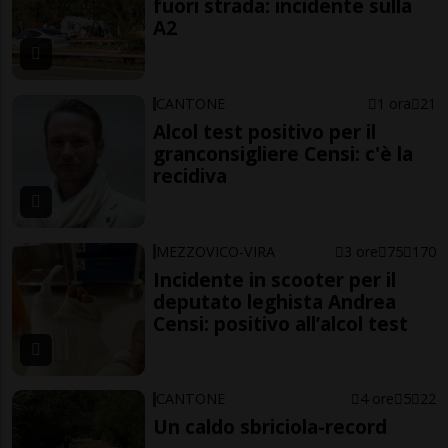
fuori strada: incidente sulla
A2
CANTONE
1 ora
21
Alcol test positivo per il
granconsigliere Censi: c'è la
recidiva
MEZZOVICO-VIRA
3 ore
75
170
Incidente in scooter per il
deputato leghista Andrea
Censi: positivo all’alcol test
CANTONE
4 ore
5
22
Un caldo sbriciola-record