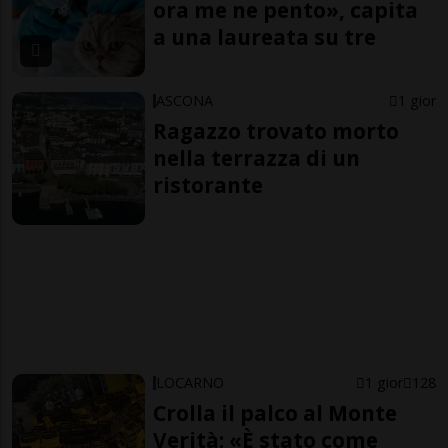
ora me ne pento», capita
a una laureata su tre
ASCONA
1 gior
Ragazzo trovato morto
nella terrazza di un
ristorante
LOCARNO
1 gior
128
Crolla il palco al Monte
Verità: «È stato come