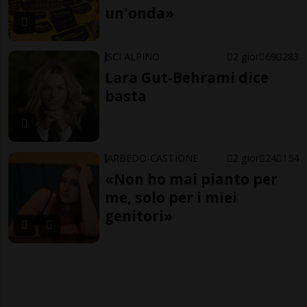
un'onda»
SCI ALPINO
2 gior
69
283
Lara Gut-Behrami dice
basta
ARBEDO-CASTIONE
2 gior
24
154
«Non ho mai pianto per
me, solo per i miei
genitori»