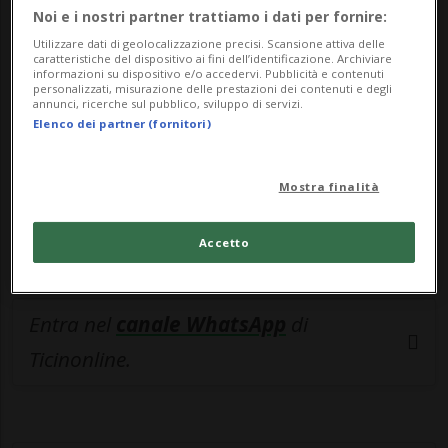
🔐 Sblocca il nostro archivio
Noi e i nostri partner trattiamo i dati per fornire:
esclusivo!
Utilizzare dati di geolocalizzazione precisi. Scansione attiva delle
caratteristiche del dispositivo ai fini dell’identificazione. Archiviare
informazioni su dispositivo e/o accedervi. Pubblicità e contenuti
Sottoscrivi un abbonamento
Archivio
per
personalizzati, misurazione delle prestazioni dei contenuti e degli
annunci, ricerche sul pubblico, sviluppo di servizi.
leggere questo articolo, oppure scegli
Elenco dei partner (fornitori)
MyTioAbo
per accedere all'archivio e
navigare su sito e app senza pubblicità.
Mostra finalità
ACCEDI
Accetto
Entra nel
canale WhatsApp
di
Ticinonline.