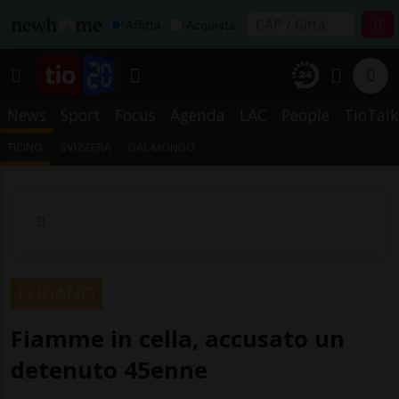
Affitta
Acquista
News
Sport
Focus
Agenda
LAC
People
TioTalk
TICINO
SVIZZERA
DAL MONDO
LUGANO
Fiamme in cella, accusato un
detenuto 45enne