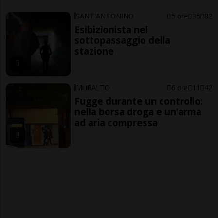
SANT'ANTONINO
5 ore
35
82
Esibizionista nel
sottopassaggio della
stazione
MURALTO
6 ore
11
42
Fugge durante un controllo:
nella borsa droga e un’arma
ad aria compressa