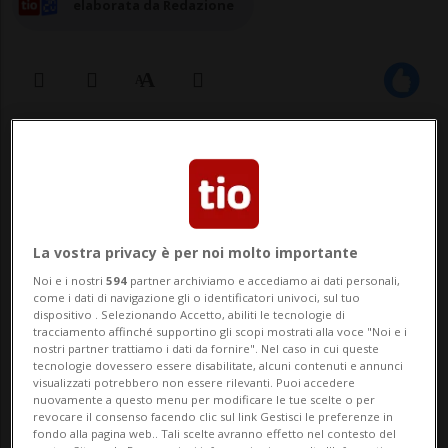
elaborata da Redazione
04 lug 2025 - 22:06
Aggiornamento 05 lug 2025 - 00:00
La vostra privacy è per noi molto importante
Noi e i nostri
594
partner archiviamo e accediamo ai dati personali,
come i dati di navigazione gli o identificatori univoci, sul tuo
dispositivo . Selezionando Accetto, abiliti le tecnologie di
tracciamento affinché supportino gli scopi mostrati alla voce "Noi e i
nostri partner trattiamo i dati da fornire". Nel caso in cui queste
tecnologie dovessero essere disabilitate, alcuni contenuti e annunci
AIROLO - Nel tardo pomeriggio di venerdì,
visualizzati potrebbero non essere rilevanti. Puoi accedere
nuovamente a questo menu per modificare le tue scelte o per
un camion con rimorchio cisterna per il
revocare il consenso facendo clic sul link Gestisci le preferenze in
fondo alla pagina web.. Tali scelte avranno effetto nel contesto del