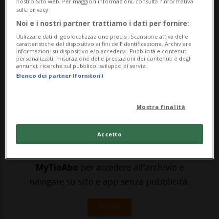
trasporto di alimenti liquidi ha preso
nostro Sito web. Per maggiori informazioni, consulta l'Informativa
sulla privacy.
fuoco all’interno del tunnel autostradale
Noi e i nostri partner trattiamo i dati per fornire:
del Gottardo. Il mezzo, immatricolato
Utilizzare dati di geolocalizzazione precisi. Scansione attiva delle
caratteristiche del dispositivo ai fini dell’identificazione. Archiviare
all’estero, viaggiava in direzione sud
informazioni su dispositivo e/o accedervi. Pubblicità e contenuti
personalizzati, misurazione delle prestazioni dei contenuti e degli
annunci, ricerche sul pubblico, sviluppo di servizi.
verso...
Elenco dei partner (fornitori)
🔐 Sblocca il nostro archivio
Mostra finalità
esclusivo!
Accetto
Sottoscrivi un abbonamento
Archivio
per
leggere questo articolo, oppure scegli
MyTioAbo
per accedere all'archivio e
navigare su sito e app senza pubblicità.
ACCEDI