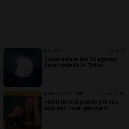
CANTONE
3 ore
7
Eclissi solare del 12 agosto:
dove vederla in Ticino
ARBEDO-CASTIONE
3 ore
11
92
«Non ho mai pianto per me,
solo per i miei genitori»