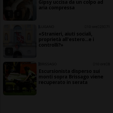
Gipsy uccisa da un colpo ad
aria compressa
LUGANO
10 ore
23
71
«Stranieri, aiuti sociali,
proprietà all'estero...e i
controlli?»
BRISSAGO
10 ore
8
Escursionista disperso sui
monti sopra Brissago viene
recuperato in serata