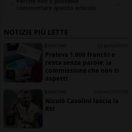
Perché non è possibile
commentare questo articolo
NOTIZIE PIÙ LETTE
CANTONE
3 gior
47
121
Preleva 1.000 franchi e
resta senza parole: la
commissione che non ti
aspetti
CANTONE
19 ore
127
355
Nicolò Casolini lascia la
RSI