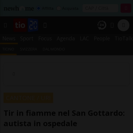
Affitta
Acquista
News
Sport
Focus
Agenda
LAC
People
TioTalk
TICINO
SVIZZERA
DAL MONDO
CANTONE / URI
Tir in fiamme nel San Gottardo:
autista in ospedale