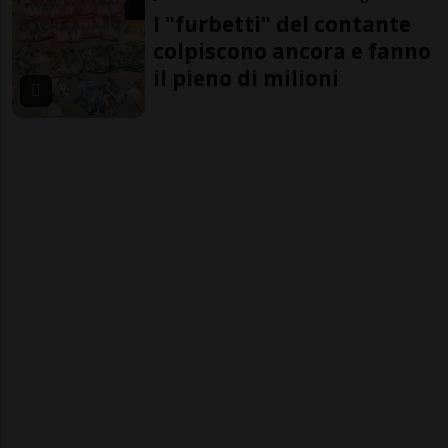
I "furbetti" del contante
colpiscono ancora e fanno
il pieno di milioni