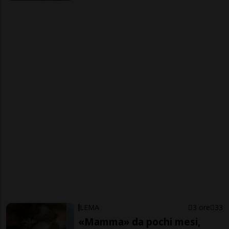
LEMA
3 ore
33
«Mamma» da pochi mesi,