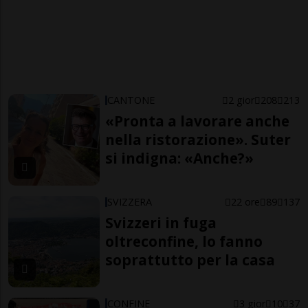
CANTONE
2 gior
208
213
«Pronta a lavorare anche
nella ristorazione». Suter
si indigna: «Anche?»
SVIZZERA
22 ore
89
137
Svizzeri in fuga
oltreconfine, lo fanno
soprattutto per la casa
CONFINE
3 gior
10
37