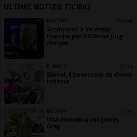
ULTIME NOTIZIE TICINO
CANTONE
44 min
Scomparso a Verdasio:
ricerche per il 67enne Jürg
Morger
CHIASSO
1 ora
Ellevel, il benessere da vivere
insieme
LOCARNO
1 ora
Una domenica con James
Gray