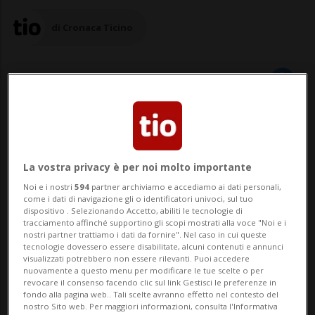
di Cronaca Ticino
25 nov 2025 - 15:46
BELLINZONA - Nel corso dell’incontro di
La vostra privacy è per noi molto importante
martedì a Bellinzona, il sindacalista
Noi e i nostri
594
partner archiviamo e accediamo ai dati personali,
come i dati di navigazione gli o identificatori univoci, sul tuo
dispositivo . Selezionando Accetto, abiliti le tecnologie di
Thomas Giedemann – portavoce del
tracciamento affinché supportino gli scopi mostrati alla voce "Noi e i
nostri partner trattiamo i dati da fornire". Nel caso in cui queste
Comitato contro lo smantellamento di FFS
tecnologie dovessero essere disabilitate, alcuni contenuti e annunci
visualizzati potrebbero non essere rilevanti. Puoi accedere
Cargo in Ticino – ha sottolineato ai
nuovamente a questo menu per modificare le tue scelte o per
revocare il consenso facendo clic sul link Gestisci le preferenze in
microfoni della RSI la condivisione, da
fondo alla pagina web.. Tali scelte avranno effetto nel contesto del
nostro Sito web. Per maggiori informazioni, consulta l'Informativa
parte di tutte...