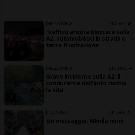
MEZZOVICO
10 ore
58
Traffico ancora bloccato sulla
A2, automobilisti in strada e
tanta frustrazione
MEZZOVICO
10 ore
14
Grave incidente sulla A2: il
conducente dell'auto rischia
la vita
LOCARNO
11 ore
25
Un messaggio, 60mila nomi