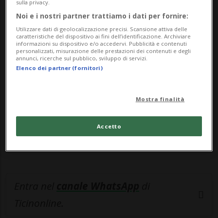
sulla privacy.
Noi e i nostri partner trattiamo i dati per fornire:
🔐 Sblocca il nostro archivio
Utilizzare dati di geolocalizzazione precisi. Scansione attiva delle
caratteristiche del dispositivo ai fini dell’identificazione. Archiviare
informazioni su dispositivo e/o accedervi. Pubblicità e contenuti
esclusivo!
personalizzati, misurazione delle prestazioni dei contenuti e degli
annunci, ricerche sul pubblico, sviluppo di servizi.
Sottoscrivi un abbonamento
Archivio
per
Elenco dei partner (fornitori)
leggere questo articolo, oppure scegli
MyTioAbo
per accedere all'archivio e
Mostra finalità
navigare su sito e app senza pubblicità.
Accetto
ACCEDI
Entra nel
canale WhatsApp
di
Ticinonline.