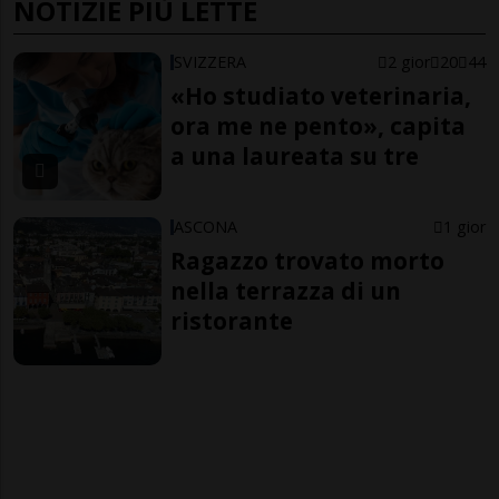
NOTIZIE PIÙ LETTE
SVIZZERA
2 gior
20
44
«Ho studiato veterinaria,
ora me ne pento», capita
a una laureata su tre
ASCONA
1 gior
Ragazzo trovato morto
nella terrazza di un
ristorante