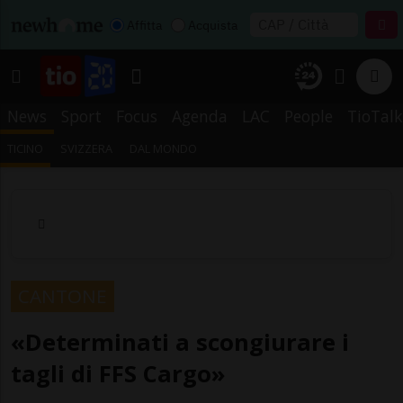
Affitta
Acquista
News
Sport
Focus
Agenda
LAC
People
TioTalk
TICINO
SVIZZERA
DAL MONDO
CANTONE
«Determinati a scongiurare i
tagli di FFS Cargo»