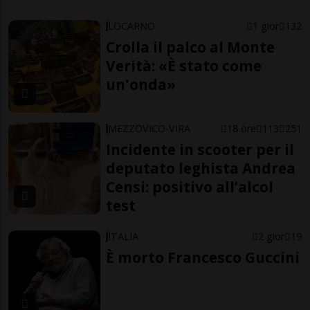
LOCARNO
1 gior
132
Crolla il palco al Monte
Verità: «È stato come
un'onda»
MEZZOVICO-VIRA
18 ore
113
251
Incidente in scooter per il
deputato leghista Andrea
Censi: positivo all’alcol
test
ITALIA
2 gior
19
È morto Francesco Guccini