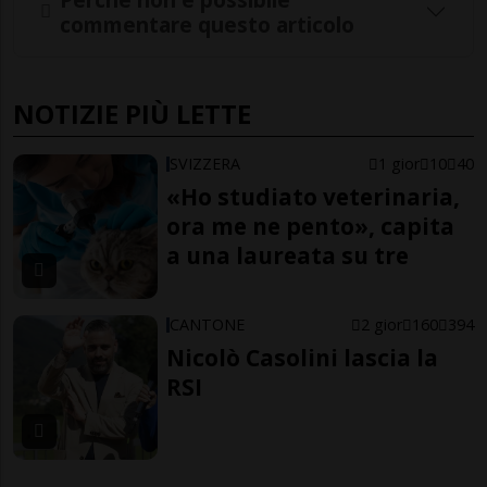
commentare questo articolo
NOTIZIE PIÙ LETTE
SVIZZERA
1 gior
10
40
«Ho studiato veterinaria,
ora me ne pento», capita
a una laureata su tre
CANTONE
2 gior
160
394
Nicolò Casolini lascia la
RSI