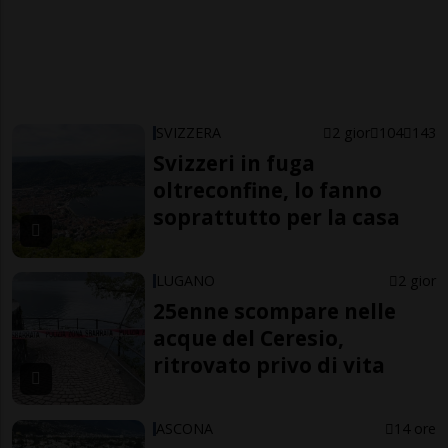
SVIZZERA
2 gior
104
143
Svizzeri in fuga
oltreconfine, lo fanno
soprattutto per la casa
LUGANO
2 gior
25enne scompare nelle
acque del Ceresio,
ritrovato privo di vita
ASCONA
14 ore