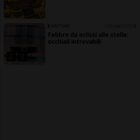
CANTONE
10 ore
11
18
Febbre da eclissi alle stelle:
occhiali introvabili