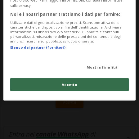
nostro Sito web. Per maggiori informazioni, consulta l'Informativa
di socializzazione per gli adulti, che
sulla privacy.
animeranno i ...
Noi e i nostri partner trattiamo i dati per fornire:
Utilizzare dati di geolocalizzazione precisi. Scansione attiva delle
caratteristiche del dispositivo ai fini dell’identificazione. Archiviare
informazioni su dispositivo e/o accedervi. Pubblicità e contenuti
🔐 Sblocca il nostro archivio
personalizzati, misurazione delle prestazioni dei contenuti e degli
annunci, ricerche sul pubblico, sviluppo di servizi.
esclusivo!
Elenco dei partner (fornitori)
Sottoscrivi un abbonamento
Archivio
per
leggere questo articolo, oppure scegli
Mostra finalità
MyTioAbo
per accedere all'archivio e
Accetto
navigare su sito e app senza pubblicità.
ACCEDI
Entra nel
canale WhatsApp
di