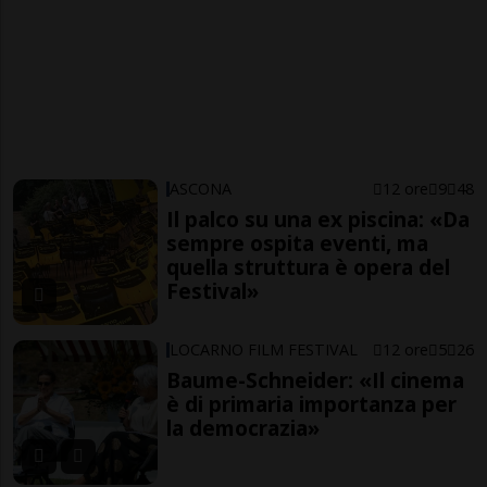
ASCONA
12 ore
9
48
Il palco su una ex piscina: «Da
sempre ospita eventi, ma
quella struttura è opera del
Festival»
LOCARNO FILM FESTIVAL
12 ore
5
26
Baume-Schneider: «Il cinema
è di primaria importanza per
la democrazia»