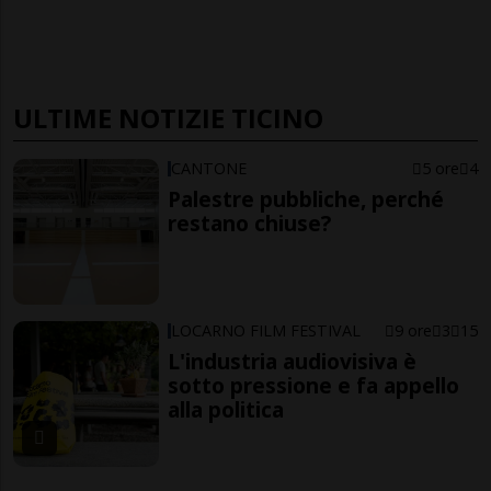
ULTIME NOTIZIE TICINO
CANTONE
5 ore
4
Palestre pubbliche, perché
restano chiuse?
LOCARNO FILM FESTIVAL
9 ore
3
15
L'industria audiovisiva è
sotto pressione e fa appello
alla politica