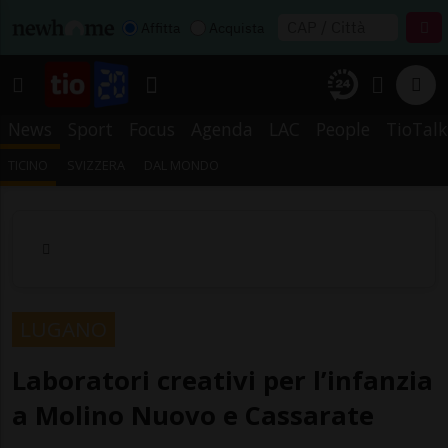
Affitta
Acquista
News
Sport
Focus
Agenda
LAC
People
TioTalk
TICINO
SVIZZERA
DAL MONDO
LUGANO
Laboratori creativi per l’infanzia
a Molino Nuovo e Cassarate