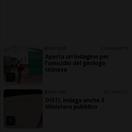
CANTONE
10 ore
2
16
Aperta un'indagine per
l'omicidio del geologo
ticinese
CANTONE
11 ore
1
7
DISTI, indaga anche il
Ministero pubblico