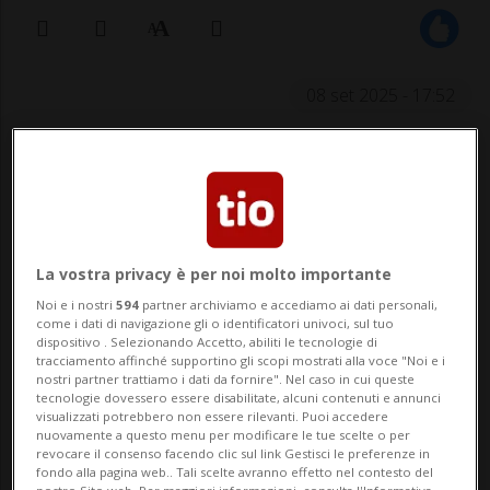
08 set 2025 - 17:52
La vostra privacy è per noi molto importante
Noi e i nostri
594
partner archiviamo e accediamo ai dati personali,
LUGANO - Nell’ambito del progetto
come i dati di navigazione gli o identificatori univoci, sul tuo
dispositivo . Selezionando Accetto, abiliti le tecnologie di
Quartieri della Città di Lugano, mercoledì
tracciamento affinché supportino gli scopi mostrati alla voce "Noi e i
nostri partner trattiamo i dati da fornire". Nel caso in cui queste
10 settembre riprendono le attività di
tecnologie dovessero essere disabilitate, alcuni contenuti e annunci
visualizzati potrebbero non essere rilevanti. Puoi accedere
Manoamano: pomeriggi con laboratori
nuovamente a questo menu per modificare le tue scelte o per
revocare il consenso facendo clic sul link Gestisci le preferenze in
creativi per bambine e bambini e momenti
fondo alla pagina web.. Tali scelte avranno effetto nel contesto del