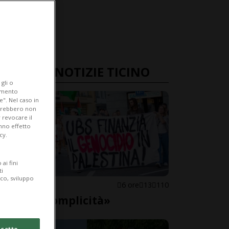
ULTIME NOTIZIE TICINO
gli o
iamento
e". Nel caso in
potrebbero non
 revocare il
anno effetto
cy.
ai fini
ti
ico, sviluppo
LOCARNO
6 ore
13
110
«Basta complicità»
cetto