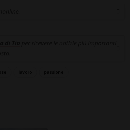
inonline.
a di Tio
per ricevere le notizie più importanti
osta.
sse
lavoro
passione