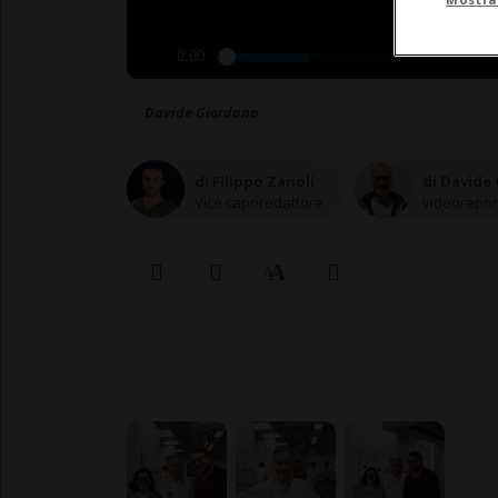
0:00
Davide Giordano
di Filippo Zanoli
di Davide
Vice caporedattore
videorepor