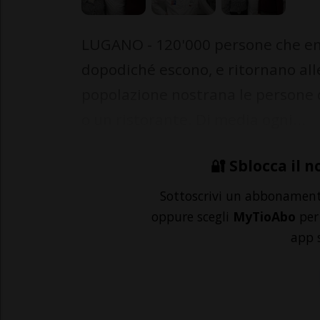
LUGANO - 120'000 persone che en
dopodiché escono, e ritornano alle
popolazione nostrana le persone c
o un ristorante. Di media ogni...
🔐 Sblocca il n
Sottoscrivi un abbonamen
oppure scegli
MyTioAbo
per 
app 