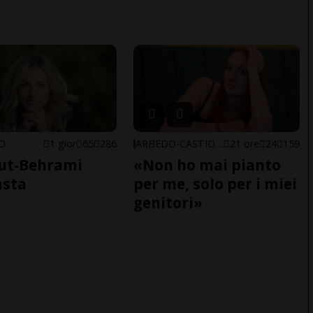
NO
1 gior
65
286
ARBEDO-CASTIONE
21 ore
24
159
ut-Behrami
«Non ho mai pianto
asta
per me, solo per i miei
genitori»