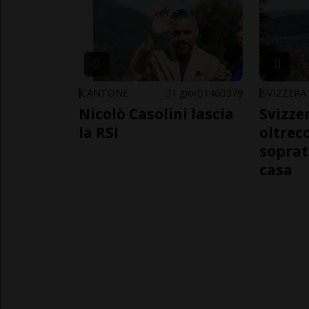
CANTONE
1 gior
146
379
SVIZZERA
Nicolò Casolini lascia
Svizzer
la RSI
oltrec
soprat
casa