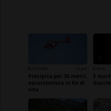
LAVIZZARA
2 gior
ITALIA
Precipita per 30 metri,
È mort
escursionista in fin di
Guccin
vita