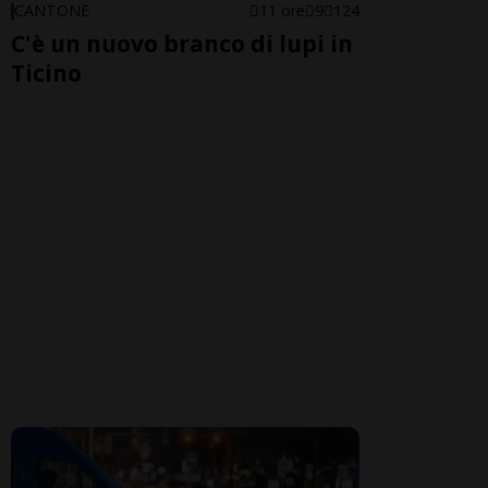
CANTONE
11 ore
9
124
C'è un nuovo branco di lupi in
Ticino