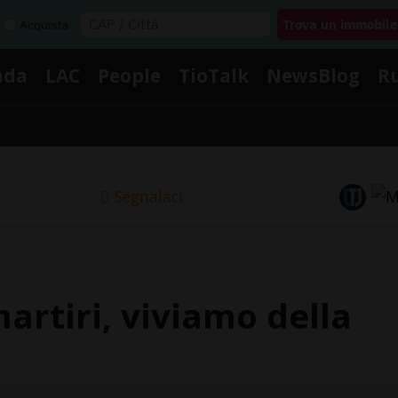
Acquista
nda
LAC
People
TioTalk
NewsBlog
R
Segnalaci
artiri, viviamo della