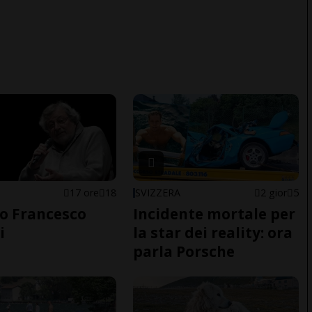
17 ore
18
SVIZZERA
2 gior
5
o Francesco
Incidente mortale per
i
la star dei reality: ora
parla Porsche