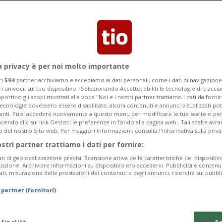
iovani leve, e GastroSuisse lancia
vita a questa carriera?
a privacy è per noi molto importante
ri
594
partner archiviamo e accediamo ai dati personali, come i dati di navigazione 
ri univoci, sul tuo dispositivo . Selezionando Accetto, abiliti le tecnologie di tracc
portino gli scopi mostrati alla voce "Noi e i nostri partner trattiamo i dati da fornir
tecnologie dovessero essere disabilitate, alcuni contenuti e annunci visualizzati 
vanti. Puoi accedere nuovamente a questo menu per modificare le tue scelte o per
endo clic sul link Gestisci le preferenze in fondo alla pagina web.. Tali scelte avr
o del nostro Sito web. Per maggiori informazioni, consulta l'Informativa sulla priva
ostri partner trattiamo i dati per fornire:
ati di geolocalizzazione precisi. Scansione attiva delle caratteristiche del dispositivo 
icazione. Archiviare informazioni su dispositivo e/o accedervi. Pubblicità e contenu
ati, misurazione delle prestazioni dei contenuti e degli annunci, ricerche sul pubbl
 partner (fornitori)
 finalità
Ac