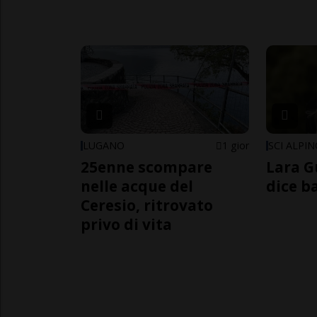
LUGANO
1 gior
SCI ALPI
25enne scompare
Lara G
nelle acque del
dice b
Ceresio, ritrovato
privo di vita