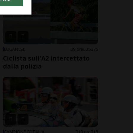
LUGANESE
9 ore
35
76
Ciclista sull'A2 intercettato
dalla polizia
CAMPIONE D'ITALIA
10 ore
15