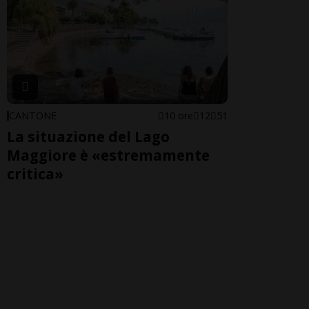
CANTONE
10 ore
12
51
La situazione del Lago
Maggiore è «estremamente
critica»