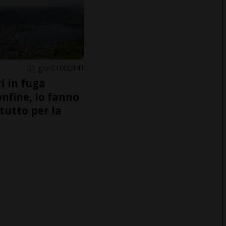
1 gior
100
141
i in fuga
onfine, lo fanno
tutto per la