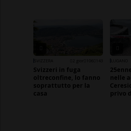
SVIZZERA
2 gior
106
143
LUGANO
Svizzeri in fuga
25enn
oltreconfine, lo fanno
nelle 
soprattutto per la
Ceresi
casa
privo d