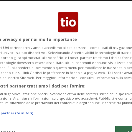
a privacy è per noi molto importante
ri
594
partner archiviamo e accediamo ai dati personali, come i dati di navigazione 
ri univoci, sul tuo dispositivo . Selezionando Accetto, abiliti le tecnologie di tracc
portino gli scopi mostrati alla voce "Noi e i nostri partner trattiamo i dati da fornir
tecnologie dovessero essere disabilitate, alcuni contenuti e annunci visualizzati 
vanti. Puoi accedere nuovamente a questo menu per modificare le tue scelte o per
endo clic sul link Gestisci le preferenze in fondo alla pagina web.. Tali scelte avr
o del nostro Sito web. Per maggiori informazioni, consulta l'Informativa sulla priva
ostri partner trattiamo i dati per fornire:
ati di geolocalizzazione precisi. Scansione attiva delle caratteristiche del dispositivo 
icazione. Archiviare informazioni su dispositivo e/o accedervi. Pubblicità e contenu
ati, misurazione delle prestazioni dei contenuti e degli annunci, ricerche sul pubbl
 partner (fornitori)
 finalità
Ac