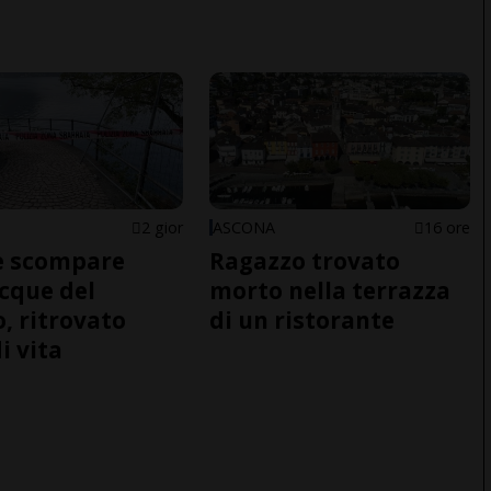
2 gior
ASCONA
16 ore
e scompare
Ragazzo trovato
acque del
morto nella terrazza
o, ritrovato
di un ristorante
i vita