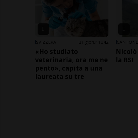
SVIZZERA
1 gior
11
42
CANTON
«Ho studiato
Nicolò 
veterinaria, ora me ne
la RSI
pento», capita a una
laureata su tre