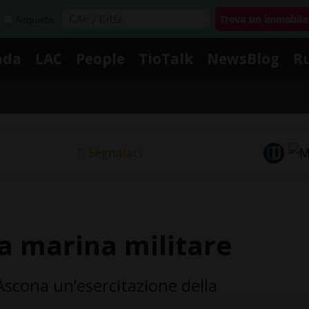
Acquista
nda
LAC
People
TioTalk
NewsBlog
R
Segnalaci
lla marina militare
Ascona un’esercitazione della