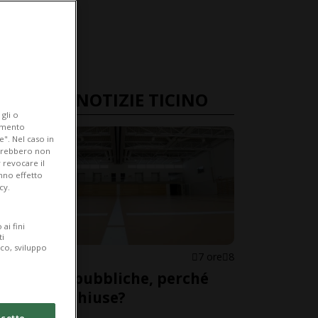
ULTIME NOTIZIE TICINO
gli o
iamento
e". Nel caso in
potrebbero non
 revocare il
anno effetto
cy.
ai fini
ti
ico, sviluppo
CANTONE
7 ore
8
Palestre pubbliche, perché
restano chiuse?
cetto