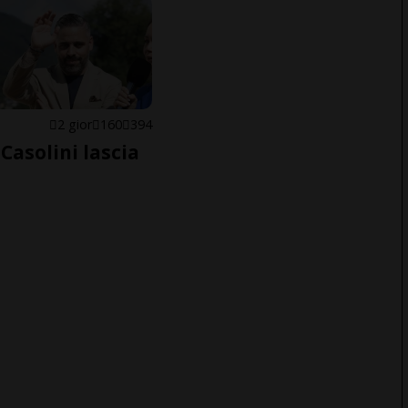
E
2 gior
160
394
Casolini lascia