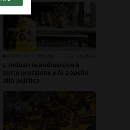
LOCARNO FILM FESTIVAL
11 ore
6
22
L'industria audiovisiva è
sotto pressione e fa appello
alla politica