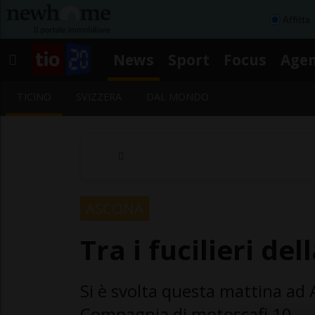
Affitta
News
Sport
Focus
Age
TICINO
SVIZZERA
DAL MONDO
ASCONA
Tra i fucilieri de
Si è svolta questa mattina ad 
Compagnia di motoscafi 10.