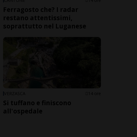
CANTONE
14 ore
Ferragosto che? I radar
restano attentissimi,
soprattutto nel Luganese
VERZASCA
14 ore
Si tuffano e finiscono
all'ospedale