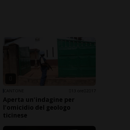
CANTONE
13 ore
2
17
Aperta un'indagine per
l'omicidio del geologo
ticinese