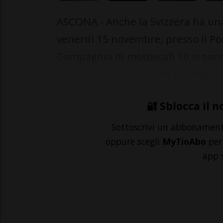
ASCONA - Anche la Svizzera ha una
venerdì 15 novembre, presso il Port
Compagnia di motoscafi 10 si sono 
pubblico.Ma quali sono i compiti .
🔐 Sblocca il n
Sottoscrivi un abbonamen
oppure scegli
MyTioAbo
per 
app 