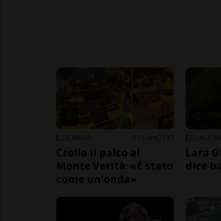
LOCARNO
19 ore
132
SCI ALPI
Crolla il palco al
Lara G
Monte Verità: «È stato
dice b
come un'onda»