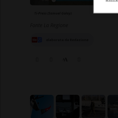
0:00
Ti-Press (Samuel Golay)
Fonte La Regione
elaborata da Redazione