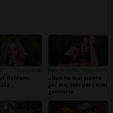
NO
2 gior
68
288
ARBEDO-CASTIONE
2 gior
24
157
ut-Behrami
«Non ho mai pianto
asta
per me, solo per i miei
genitori»