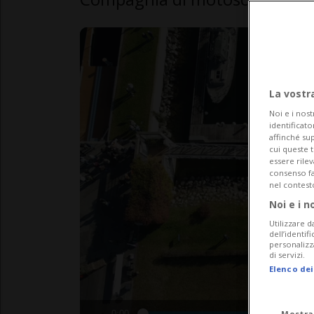
La vostr
Noi e i nost
identificato
affinché sup
cui queste 
essere rile
consenso fac
nel contest
Noi e i n
Utilizzare d
dell’identif
personalizz
di servizi.
Elenco dei
Mostra