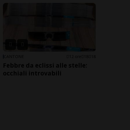
CANTONE
12 ore
18
18
Febbre da eclissi alle stelle:
occhiali introvabili