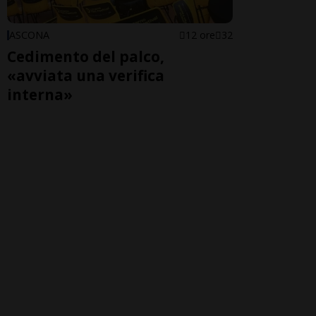
ASCONA
12 ore
32
Cedimento del palco,
«avviata una verifica
interna»