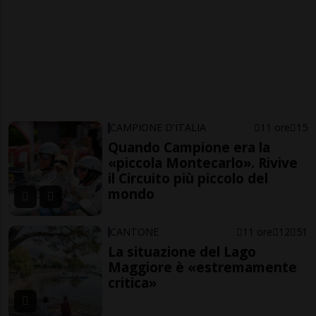
CAMPIONE D'ITALIA
11 ore
15
Quando Campione era la
«piccola Montecarlo». Rivive
il Circuito più piccolo del
mondo
CANTONE
11 ore
12
51
La situazione del Lago
Maggiore è «estremamente
critica»