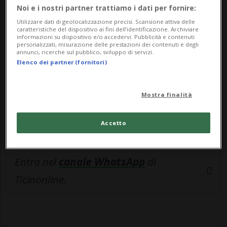
🔐 Sblocca il nostro archivio
Noi e i nostri partner trattiamo i dati per fornire:
esclusivo!
Utilizzare dati di geolocalizzazione precisi. Scansione attiva delle
caratteristiche del dispositivo ai fini dell’identificazione. Archiviare
informazioni su dispositivo e/o accedervi. Pubblicità e contenuti
Sottoscrivi un abbonamento
Archivio
per
personalizzati, misurazione delle prestazioni dei contenuti e degli
leggere questo articolo, oppure scegli
annunci, ricerche sul pubblico, sviluppo di servizi.
Elenco dei partner (fornitori)
MyTioAbo
per accedere all'archivio e
navigare su sito e app senza pubblicità.
Mostra finalità
ACCEDI
Accetto
Entra nel
canale WhatsApp
di
Ticinonline.