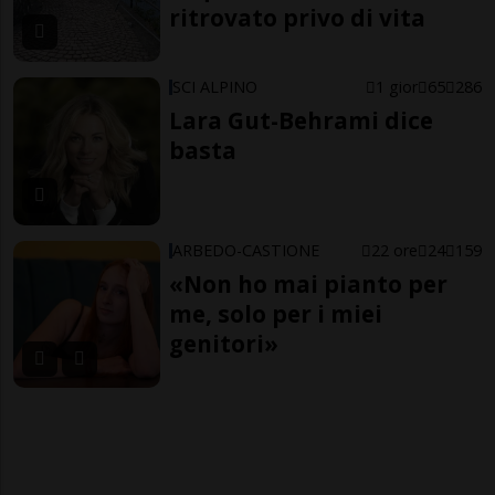
ritrovato privo di vita
SCI ALPINO
1 gior
65
286
Lara Gut-Behrami dice
basta
ARBEDO-CASTIONE
22 ore
24
159
«Non ho mai pianto per
me, solo per i miei
genitori»