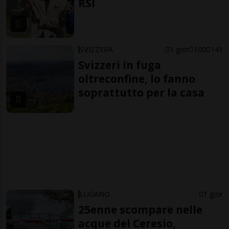
RSI
SVIZZERA
1 gior
100
141
Svizzeri in fuga
oltreconfine, lo fanno
soprattutto per la casa
LUGANO
1 gior
25enne scompare nelle
acque del Ceresio,