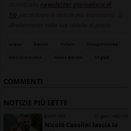
Iscriviti alla
newsletter giornaliera di
Tio
per ricevere le notizie più importanti
direttamente nella tua casella di posta.
acqua
bacino
futuro
inaugurazione
mezzovico-vira
nuovo bacino
segiöö
COMMENTI
NOTIZIE PIÙ LETTE
CANTONE
1 gior
146
379
Nicolò Casolini lascia la