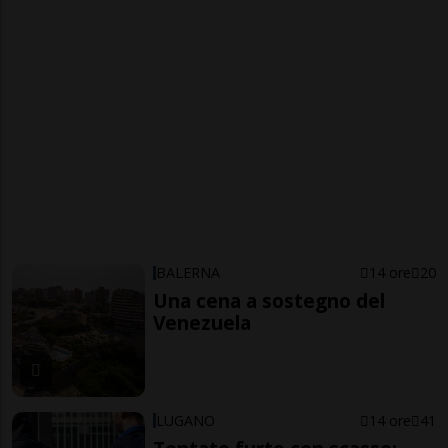
BALERNA
14 ore
20
Una cena a sostegno del
Venezuela
LUGANO
14 ore
41