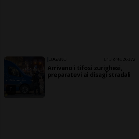
LUGANO
13 ore
26
72
Arrivano i tifosi zurighesi,
preparatevi ai disagi stradali