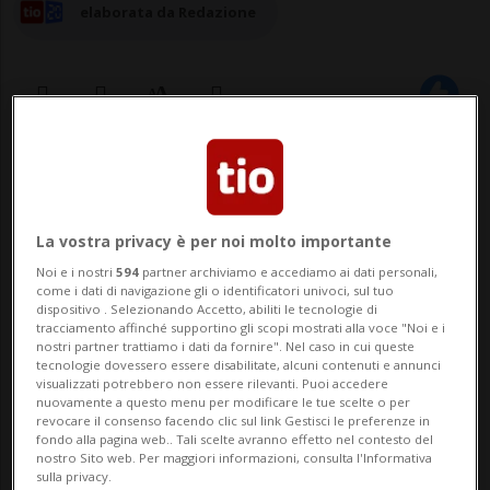
elaborata da Redazione
16 ott 2023 - 17:55
MEZZOVICO-VIRA - È stato inaugurato lo
La vostra privacy è per noi molto importante
scorso sabato (14 ottobre) il nuovo bacino
Noi e i nostri
594
partner archiviamo e accediamo ai dati personali,
come i dati di navigazione gli o identificatori univoci, sul tuo
idrico di Segiöö che ha capienza di 600m3:
dispositivo . Selezionando Accetto, abiliti le tecnologie di
tracciamento affinché supportino gli scopi mostrati alla voce "Noi e i
nell'occasione è stata presentata anche la
nostri partner trattiamo i dati da fornire". Nel caso in cui queste
tecnologie dovessero essere disabilitate, alcuni contenuti e annunci
ristrutturazione di quello già esistente da
visualizzati potrebbero non essere rilevanti. Puoi accedere
nuovamente a questo menu per modificare le tue scelte o per
300 m3....
revocare il consenso facendo clic sul link Gestisci le preferenze in
fondo alla pagina web.. Tali scelte avranno effetto nel contesto del
nostro Sito web. Per maggiori informazioni, consulta l'Informativa
sulla privacy.