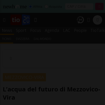
Affitta
Acquista
News
Sport
Focus
Agenda
LAC
People
TioTalk
TICINO
SVIZZERA
DAL MONDO
MEZZOVICO-VIRA
L’acqua del futuro di Mezzovico-
Vira