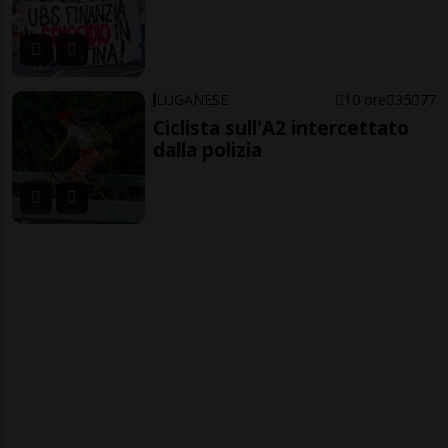
LUGANESE
10 ore
35
77
Ciclista sull'A2 intercettato
dalla polizia