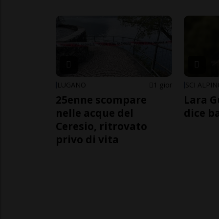
LUGANO
1 gior
SCI ALPI
25enne scompare
Lara G
nelle acque del
dice b
Ceresio, ritrovato
privo di vita