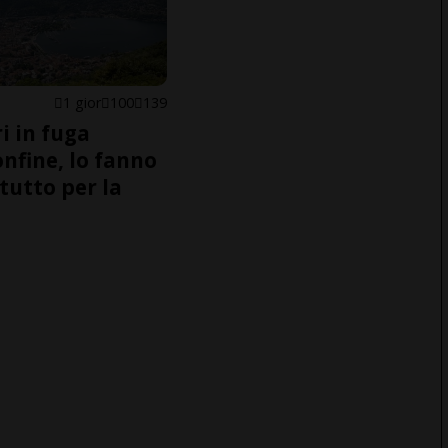
1 gior
100
139
i in fuga
onfine, lo fanno
tutto per la