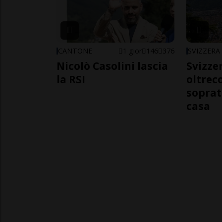
CANTONE
1 gior
146
376
SVIZZERA
Nicolò Casolini lascia
Svizzer
la RSI
oltrec
soprat
casa