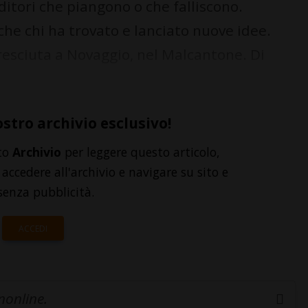
tori che piangono o che falliscono.
he chi ha trovato e lanciato nuove idee.
 cresciuta a Novaggio, nel Malcantone. Di
ostro archivio esclusivo!
to
Archivio
per leggere questo articolo,
accedere all'archivio e navigare su sito e
senza pubblicità.
ACCEDI
inonline.