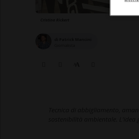
Cristina Rickert
di Patrick Mancini
Giornalista
Tecnica di abbigliamento, amante
sostenibilità ambientale. L'idea