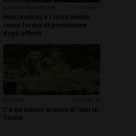
LOCARNO FILM FESTIVAL
7 ore
2
Mastandrea e l'isolamento
come forma di protezione
dagli affetti
CANTONE
7 ore
8
120
C'è un nuovo branco di lupi in
Ticino