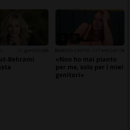
NO
1 gior
65
286
ARBEDO-CASTIONE
17 ore
24
158
ut-Behrami
«Non ho mai pianto
asta
per me, solo per i miei
genitori»