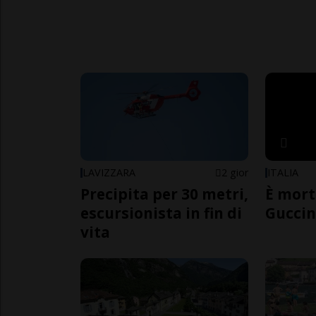
LAVIZZARA
2 gior
ITALIA
Precipita per 30 metri,
È mort
escursionista in fin di
Guccin
vita