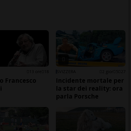
13 ore
18
SVIZZERA
2 gior
5
27
o Francesco
Incidente mortale per
i
la star dei reality: ora
parla Porsche