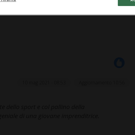
10 mag 2021 - 08:53
Aggiornamento 10:56
 dello sport e col pallino della
 geniale di una giovane imprenditrice.