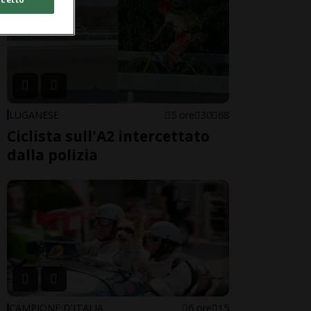
LUGANESE
5 ore
30
68
Ciclista sull'A2 intercettato
dalla polizia
CAMPIONE D'ITALIA
6 ore
15