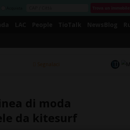
Acquista
nda
LAC
People
TioTalk
NewsBlog
R
Segnalaci
linea di moda
le da kitesurf