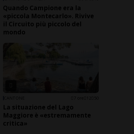
Quando Campione era la
«piccola Montecarlo». Rivive
il Circuito più piccolo del
mondo
CANTONE
7 ore
12
50
La situazione del Lago
Maggiore è «estremamente
critica»