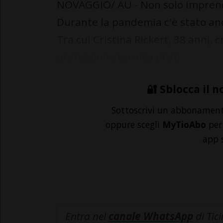
NOVAGGIO/ AU - Non solo imprendi
Durante la pandemia c'è stato anc
Tra cui Cristina Rickert, 38 anni,
professione tecnica di ab...
🔐 Sblocca il n
Sottoscrivi un abbonamen
oppure scegli
MyTioAbo
per 
app 
Entra nel
canale WhatsApp
di Tic