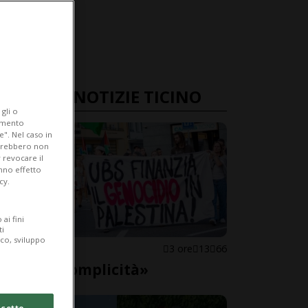
ULTIME NOTIZIE TICINO
gli o
iamento
e". Nel caso in
potrebbero non
 revocare il
anno effetto
cy.
ai fini
ti
ico, sviluppo
LOCARNO
3 ore
13
66
«Basta complicità»
cetto