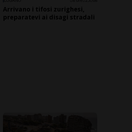
LUGANO
8 ore
25
68
Arrivano i tifosi zurighesi,
preparatevi ai disagi stradali