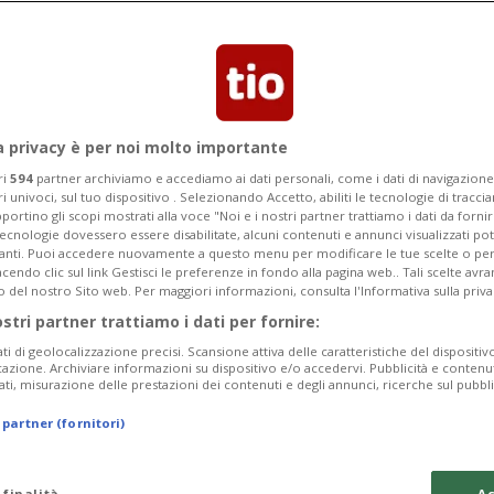
 chi riesce a emergere. È il caso della
a privacy è per noi molto importante
ri
594
partner archiviamo e accediamo ai dati personali, come i dati di navigazione 
ri univoci, sul tuo dispositivo . Selezionando Accetto, abiliti le tecnologie di tracc
portino gli scopi mostrati alla voce "Noi e i nostri partner trattiamo i dati da fornir
tecnologie dovessero essere disabilitate, alcuni contenuti e annunci visualizzati 
vanti. Puoi accedere nuovamente a questo menu per modificare le tue scelte o per
endo clic sul link Gestisci le preferenze in fondo alla pagina web.. Tali scelte avr
o del nostro Sito web. Per maggiori informazioni, consulta l'Informativa sulla priva
ostri partner trattiamo i dati per fornire:
ati di geolocalizzazione precisi. Scansione attiva delle caratteristiche del dispositivo 
icazione. Archiviare informazioni su dispositivo e/o accedervi. Pubblicità e contenu
ati, misurazione delle prestazioni dei contenuti e degli annunci, ricerche sul pubbl
 partner (fornitori)
 finalità
Ac