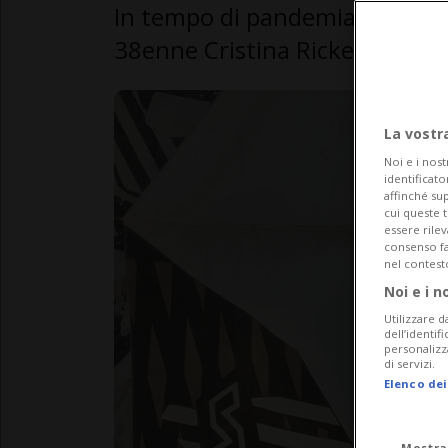
In tempo di pandemia c'è anche
38enne Cristina Rickert.
La vostr
Noi e i nost
identificato
affinché sup
cui queste 
essere rile
consenso fac
nel contest
Noi e i n
Utilizzare d
dell’identif
personalizz
di servizi.
Elenco dei
Mostra