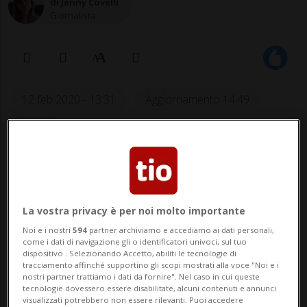
di Jenny Covelli
Giornalista
12 feb 2020 - 13:31
Aggiornamento 14:49
19
LOCARNO - Aedartis AG ha inoltrato la
domanda di costruzione per il progetto
La vostra privacy è per noi molto importante
alberghiero Borgo Miranda di Monte Brè
Noi e i nostri
594
partner archiviamo e accediamo ai dati personali,
sopra Locarno. A comunicarlo è la stessa
come i dati di navigazione gli o identificatori univoci, sul tuo
dispositivo . Selezionando Accetto, abiliti le tecnologie di
azienda, che precisa alcuni punti. Dopo
tracciamento affinché supportino gli scopi mostrati alla voce "Noi e i
nostri partner trattiamo i dati da fornire". Nel caso in cui queste
avere presentato alla popolazion...
tecnologie dovessero essere disabilitate, alcuni contenuti e annunci
visualizzati potrebbero non essere rilevanti. Puoi accedere