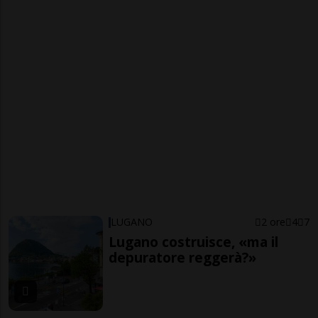
LUGANO
2 ore
4
7
Lugano costruisce, «ma il
depuratore reggerà?»