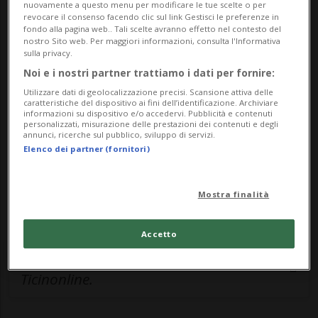
nuovamente a questo menu per modificare le tue scelte o per
revocare il consenso facendo clic sul link Gestisci le preferenze in
🔐 Sblocca il nostro archivio
fondo alla pagina web.. Tali scelte avranno effetto nel contesto del
nostro Sito web. Per maggiori informazioni, consulta l'Informativa
esclusivo!
sulla privacy.
Noi e i nostri partner trattiamo i dati per fornire:
Sottoscrivi un abbonamento
Archivio
per
Utilizzare dati di geolocalizzazione precisi. Scansione attiva delle
leggere questo articolo, oppure scegli
caratteristiche del dispositivo ai fini dell’identificazione. Archiviare
informazioni su dispositivo e/o accedervi. Pubblicità e contenuti
MyTioAbo
per accedere all'archivio e
personalizzati, misurazione delle prestazioni dei contenuti e degli
annunci, ricerche sul pubblico, sviluppo di servizi.
navigare su sito e app senza pubblicità.
Elenco dei partner (fornitori)
ACCEDI
Mostra finalità
Accetto
Entra nel
canale WhatsApp
di
Ticinonline.