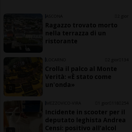
ASCONA
2 gior
Ragazzo trovato morto
nella terrazza di un
ristorante
LOCARNO
2 gior
134
Crolla il palco al Monte
Verità: «È stato come
un'onda»
MEZZOVICO-VIRA
1 gior
118
254
Incidente in scooter per il
deputato leghista Andrea
Censi: positivo all’alcol