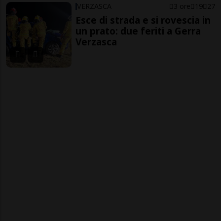
VERZASCA
3 ore
19
27
Esce di strada e si rovescia in
un prato: due feriti a Gerra
Verzasca