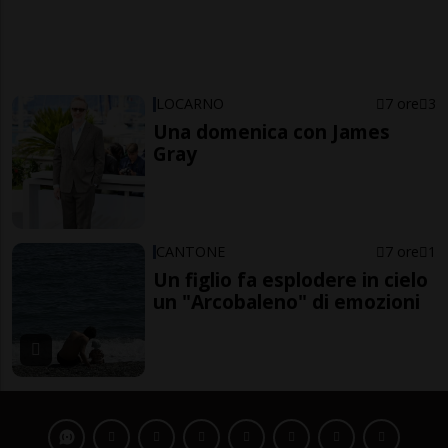
LOCARNO
7 ore
3
Una domenica con James
Gray
CANTONE
7 ore
1
Un figlio fa esplodere in cielo
un "Arcobaleno" di emozioni