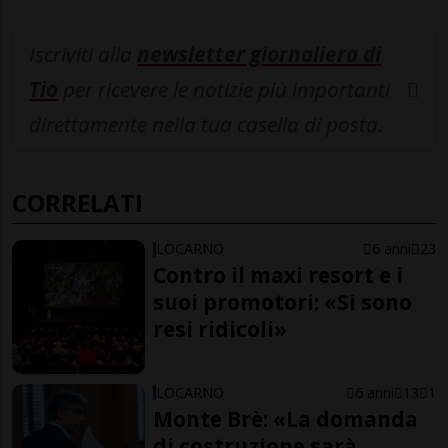
Iscriviti alla
newsletter giornaliera di
Tio
per ricevere le notizie più importanti
direttamente nella tua casella di posta.
CORRELATI
LOCARNO
6 anni
23
Contro il maxi resort e i
suoi promotori: «Si sono
resi ridicoli»
LOCARNO
6 anni
13
1
Monte Brè: «La domanda
di costruzione sarà