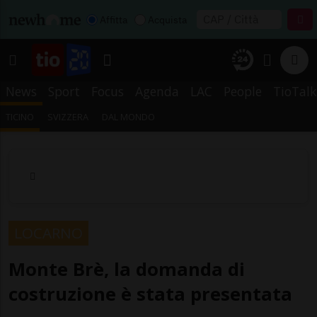
Affitta
Acquista
News
Sport
Focus
Agenda
LAC
People
TioTalk
TICINO
SVIZZERA
DAL MONDO
LOCARNO
Monte Brè, la domanda di
costruzione è stata presentata