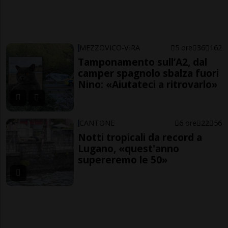
MEZZOVICO-VIRA
5 ore
36
162
Tamponamento sull’A2, dal
camper spagnolo sbalza fuori
Nino: «Aiutateci a ritrovarlo»
CANTONE
6 ore
22
56
Notti tropicali da record a
Lugano, «quest'anno
supereremo le 50»