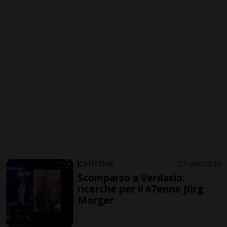
CANTONE
7 ore
1
10
Scomparso a Verdasio:
ricerche per il 67enne Jürg
Morger