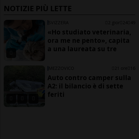
NOTIZIE PIÙ LETTE
SVIZZERA
2 gior
24
49
«Ho studiato veterinaria,
ora me ne pento», capita
a una laureata su tre
MEZZOVICO
21 ore
16
Auto contro camper sulla
A2: il bilancio è di sette
feriti