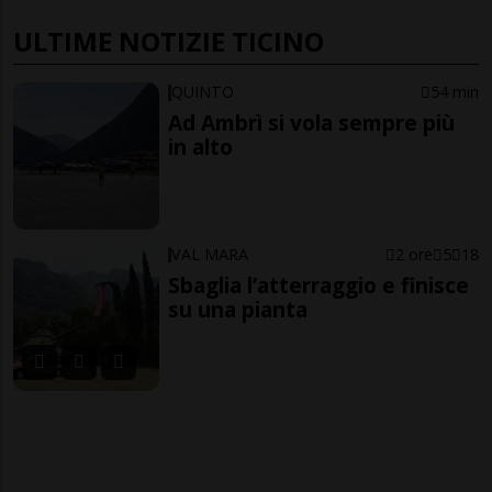
ULTIME NOTIZIE TICINO
QUINTO
54 min
Ad Ambrì si vola sempre più
in alto
VAL MARA
2 ore
5
18
Sbaglia l’atterraggio e finisce
su una pianta