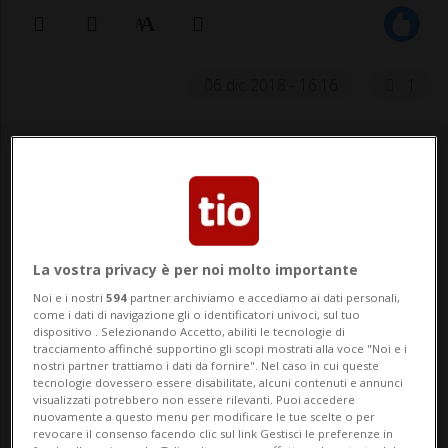
06 dic 2018 - 16:16
1
LUGANO - Contro la chiusura dell’ufficio
postale di Besso è stata lanciata una
petizione. La Posta del quartiere luganese
è sbarcata anche all’ora delle domande del
La vostra privacy è per noi molto importante
Consiglio nazionale per bocca di Lorenzo
Noi e i nostri
594
partner archiviamo e accediamo ai dati personali,
come i dati di navigazione gli o identificatori univoci, sul tuo
Quadri. Ora anche ...
dispositivo . Selezionando Accetto, abiliti le tecnologie di
tracciamento affinché supportino gli scopi mostrati alla voce "Noi e i
nostri partner trattiamo i dati da fornire". Nel caso in cui queste
🔐 Sblocca il nostro archivio
tecnologie dovessero essere disabilitate, alcuni contenuti e annunci
visualizzati potrebbero non essere rilevanti. Puoi accedere
esclusivo!
nuovamente a questo menu per modificare le tue scelte o per
revocare il consenso facendo clic sul link Gestisci le preferenze in