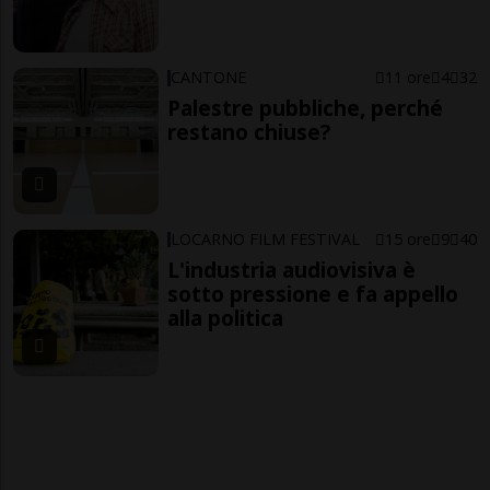
CANTONE
11 ore
4
32
Palestre pubbliche, perché
restano chiuse?
LOCARNO FILM FESTIVAL
15 ore
9
40
L'industria audiovisiva è
sotto pressione e fa appello
alla politica