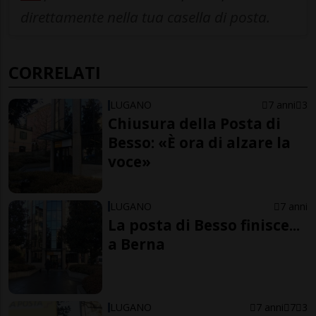
direttamente nella tua casella di posta.
CORRELATI
LUGANO
7 anni
3
Chiusura della Posta di
Besso: «È ora di alzare la
voce»
LUGANO
7 anni
La posta di Besso finisce...
a Berna
LUGANO
7 anni
7
3