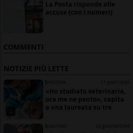
La Posta risponde alle
accuse (con i numeri)
COMMENTI
NOTIZIE PIÙ LETTE
SVIZZERA
1 gior
15
41
«Ho studiato veterinaria,
ora me ne pento», capita
a una laureata su tre
CANTONE
2 gior
167
393