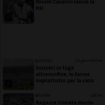
Nicolò Casolini lascia la
RSI
SVIZZERA
3 gior
106
144
Svizzeri in fuga
oltreconfine, lo fanno
soprattutto per la casa
ASCONA
20 ore
Ragazzo trovato morto