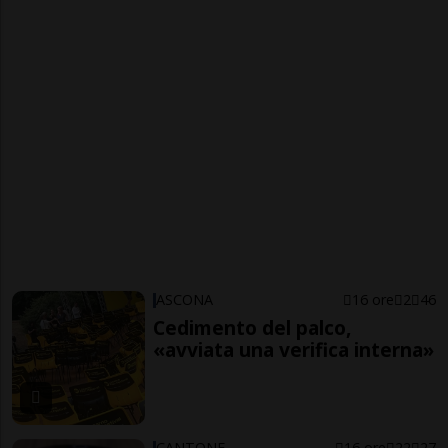
ASCONA
16 ore
2
46
Cedimento del palco,
«avviata una verifica interna»
CANTONE
16 ore
22
27