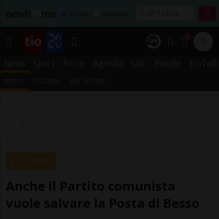
Affitta
Acquista
1
News
Sport
Focus
Agenda
LAC
People
TioTalk
TICINO
SVIZZERA
DAL MONDO
LUGANO
Anche il Partito comunista
vuole salvare la Posta di Besso