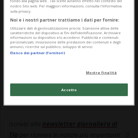
fondo alla pagina web.. Tali scelte avranno effetto nel contesto del
Sottoscrivi un abbonamento
Archivio
per
nostro Sito web. Per maggiori informazioni, consulta l'Informativa
sulla privacy.
leggere questo articolo, oppure scegli
Noi e i nostri partner trattiamo i dati per fornire:
MyTioAbo
per accedere all'archivio e
Utilizzare dati di geolocalizzazione precisi. Scansione attiva delle
navigare su sito e app senza pubblicità.
caratteristiche del dispositivo ai fini dell’identificazione. Archiviare
informazioni su dispositivo e/o accedervi. Pubblicità e contenuti
personalizzati, misurazione delle prestazioni dei contenuti e degli
annunci, ricerche sul pubblico, sviluppo di servizi.
ACCEDI
Elenco dei partner (fornitori)
Mostra finalità
Entra nel
canale WhatsApp
di
Ticinonline.
Accetto
Iscriviti alla
newsletter giornaliera di
Tio
per ricevere le notizie più importanti