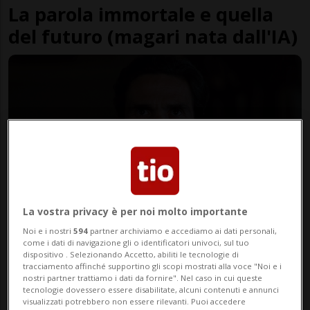
La parola immortale e quella
del futuro (magari nata dall'IA)
La vostra privacy è per noi molto importante
LUGANO
2 mesi
Noi e i nostri
594
partner archiviamo e accediamo ai dati personali,
Quanti omaggi nella notte di
come i dati di navigazione gli o identificatori univoci, sul tuo
dispositivo . Selezionando Accetto, abiliti le tecnologie di
Poestate
tracciamento affinché supportino gli scopi mostrati alla voce "Noi e i
nostri partner trattiamo i dati da fornire". Nel caso in cui queste
tecnologie dovessero essere disabilitate, alcuni contenuti e annunci
visualizzati potrebbero non essere rilevanti. Puoi accedere