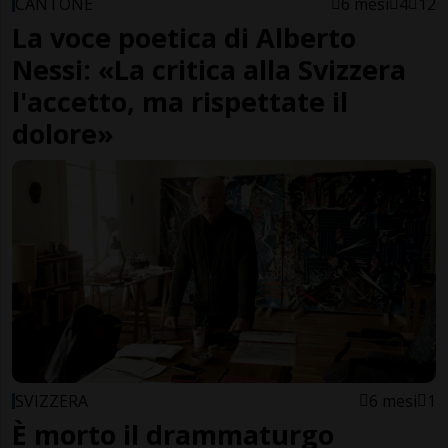
CANTONE
6 mesi
4
12
La voce poetica di Alberto
Nessi: «La critica alla Svizzera
l'accetto, ma rispettate il
dolore»
SVIZZERA
6 mesi
1
È morto il drammaturgo