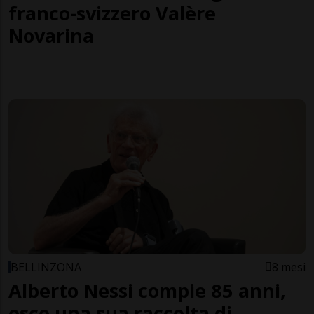
franco-svizzero Valère
Novarina
BELLINZONA
8 mesi
Alberto Nessi compie 85 anni,
esce una sua raccolta di