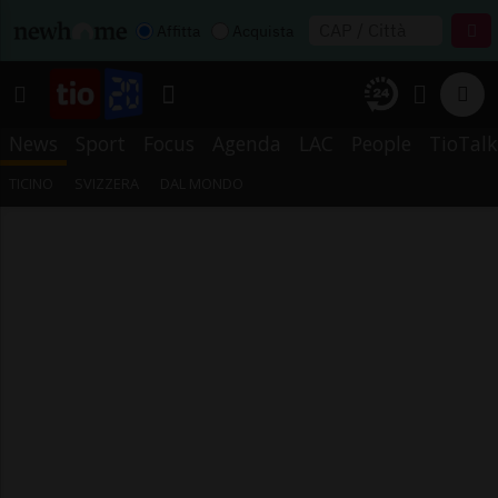
Affitta
Acquista
News
Sport
Focus
Agenda
LAC
People
TioTalk
TICINO
SVIZZERA
DAL MONDO