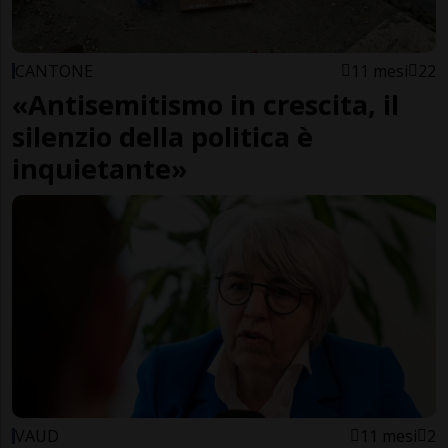
CANTONE
11 mesi
22
«Antisemitismo in crescita, il
silenzio della politica è
inquietante»
VAUD
11 mesi
2