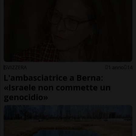
SVIZZERA
1 anno
14
L'ambasciatrice a Berna:
«Israele non commette un
genocidio»