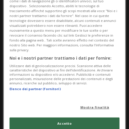
come i dati di navigazione gli o identificatori univoci, sul tuo
dispositivo . Selezionando Accetto, abiliti le tecnologie di
tracciamento affinché supportino gli scopi mostrati alla voce "Noi e i
nostri partner trattiamo i dati da fornire". Nel caso in cui queste
tecnologie dovessero essere disabilitate, alcuni contenuti e annunci
visualizzati potrebbero non essere rilevanti. Puoi accedere
nuovamente a questo menu per modificare le tue scelte o per
revocare il consenso facendo clic sul link Gestisci le preferenze in
fondo alla pagina web.. Tali scelte avranno effetto nel contesto del
nostro Sito web. Per maggiori informazioni, consulta l'Informativa
sulla privacy.
REGNO UNITO
3 mesi
Noi e i nostri partner trattiamo i dati per fornire:
Tentato attacco incendiario
Utilizzare dati di geolocalizzazione precisi. Scansione attiva delle
caratteristiche del dispositivo ai fini dell’identificazione. Archiviare
contro una sinagoga a Londra:
informazioni su dispositivo e/o accedervi. Pubblicità e contenuti
personalizzati, misurazione delle prestazioni dei contenuti e degli
due arresti
annunci, ricerche sul pubblico, sviluppo di servizi.
Elenco dei partner (fornitori)
Mostra finalità
Accetto