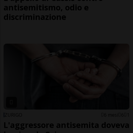
antisemitismo, odio e
discriminazione
ZURIGO
6 mesi
6
1
L'aggressore antisemita doveva