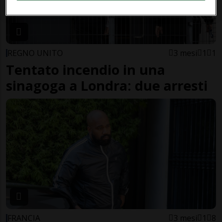
REGNO UNITO
3 mesi
1
1
Tentato incendio in una
sinagoga a Londra: due arresti
FRANCIA
3 mesi
1
8