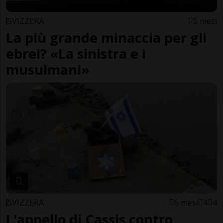
SVIZZERA
5 mesi
La più grande minaccia per gli
ebrei? «La sinistra e i
musulmani»
SVIZZERA
5 mesi
4
4
L'appello di Cassis contro