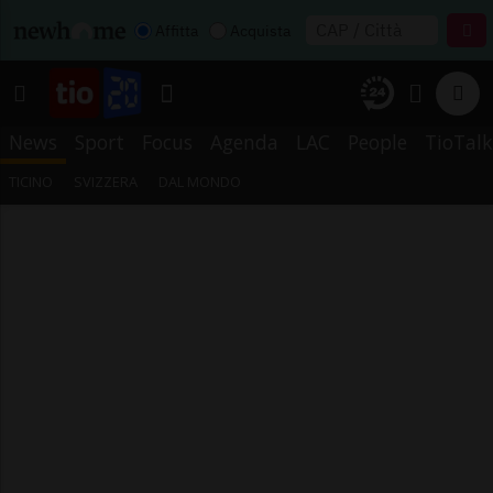
Affitta
Acquista
News
Sport
Focus
Agenda
LAC
People
TioTalk
TICINO
SVIZZERA
DAL MONDO