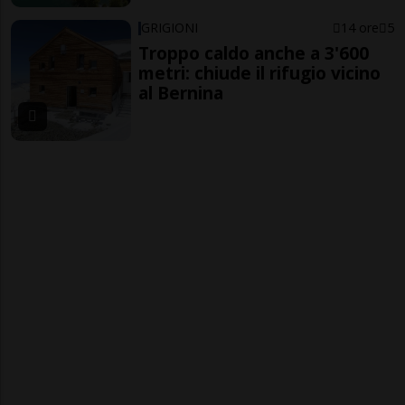
GRIGIONI
14 ore
5
Troppo caldo anche a 3'600
metri: chiude il rifugio vicino
al Bernina