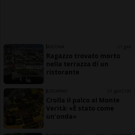
ASCONA
1 gior
Ragazzo trovato morto
nella terrazza di un
ristorante
LOCARNO
1 gior
131
Crolla il palco al Monte
Verità: «È stato come
un'onda»