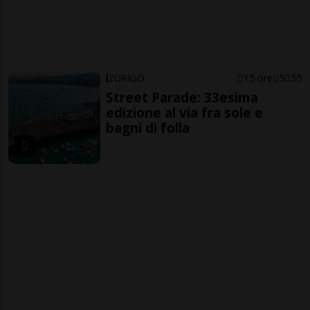
ZURIGO
15 ore
5
55
Street Parade: 33esima
edizione al via fra sole e
bagni di folla