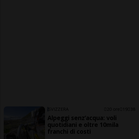
SVIZZERA
20 ore
19
38
Alpeggi senz’acqua: voli
quotidiani e oltre 10mila
franchi di costi