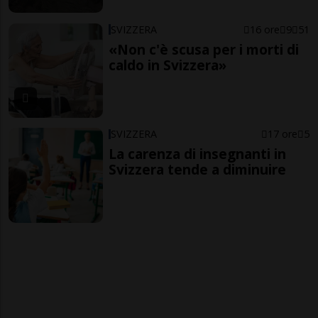
SVIZZERA
16 ore
9
51
«Non c'è scusa per i morti di
caldo in Svizzera»
SVIZZERA
17 ore
5
La carenza di insegnanti in
Svizzera tende a diminuire