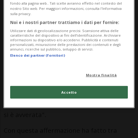
fondo alla pagina web.. Tali scelte avranno effetto nel contesto del
indeterminato", ha detto oggi a Keystone-
nostro Sito web. Per maggiori informazioni, consulta l'Informativa
sulla privacy.
ATS.
Noi e i nostri partner trattiamo i dati per fornire:
Utilizzare dati di geolocalizzazione precisi. Scansione attiva delle
Molte lingue...
caratteristiche del dispositivo ai fini dell’identificazione. Archiviare
informazioni su dispositivo e/o accedervi. Pubblicità e contenuti
personalizzati, misurazione delle prestazioni dei contenuti e degli
Schlumberger si è detta soddisfatta della
annunci, ricerche sul pubblico, sviluppo di servizi.
Elenco dei partner (fornitori)
48esima edizione. Ci sono stati "momenti
davvero preziosi" in cui i visitatori hanno
Mostra finalità
iniziato a conversare tra loro, anche se non
si conoscevano. "La mia speranza che gli
Accetto
spazi letterari venissero esplorati insieme
si è avverata".
Con questa affermazione ha fatto tra