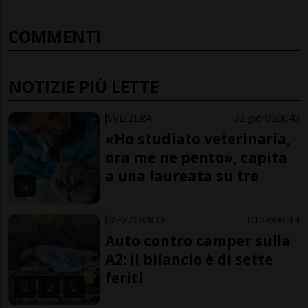
COMMENTI
NOTIZIE PIÙ LETTE
SVIZZERA
2 gior
20
43
«Ho studiato veterinaria,
ora me ne pento», capita
a una laureata su tre
MEZZOVICO
12 ore
14
Auto contro camper sulla
A2: il bilancio è di sette
feriti