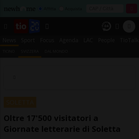
Affitta
Acquista
News
Sport
Focus
Agenda
LAC
People
TioTalk
TICINO
SVIZZERA
DAL MONDO
SOLETTA
Oltre 17'500 visitatori a
Giornate letterarie di Soletta