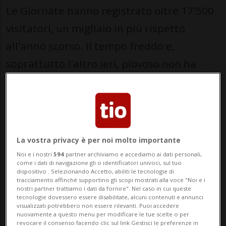
Le Giornate hanno registrato oltre 17'500
visitatori, un migliaio in più rispetto
all'anno scorso. Il tempo freddo e,
soprattutto l'altro ieri, piovoso non ha
quindi scoraggiato il pubblico
appassionato di letteratura.
Inoltre, alla manifestazione si sta ormai
La vostra privacy è per noi molto importante
affermando una certa continuità:
Noi e i nostri
594
partner archiviamo e accediamo ai dati personali,
come i dati di navigazione gli o identificatori univoci, sul tuo
Schlumberger, che la dirigeva da due anni
dispositivo . Selezionando Accetto, abiliti le tecnologie di
tracciamento affinché supportino gli scopi mostrati alla voce "Noi e i
e aveva inizialmente un contratto a tempo
nostri partner trattiamo i dati da fornire". Nel caso in cui queste
tecnologie dovessero essere disabilitate, alcuni contenuti e annunci
determinato proprio per questo biennio,
visualizzati potrebbero non essere rilevanti. Puoi accedere
nuovamente a questo menu per modificare le tue scelte o per
rimarrà. "Il mio contratto è ora a tempo
revocare il consenso facendo clic sul link Gestisci le preferenze in