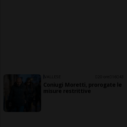
VALLESE
20 ore
16
43
Coniugi Moretti, prorogate le
misure restrittive