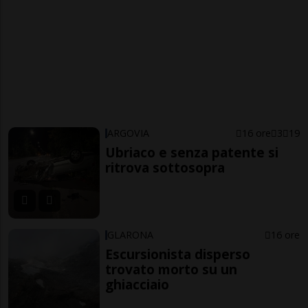
ARGOVIA
16 ore
3
19
Ubriaco e senza patente si
ritrova sottosopra
GLARONA
16 ore
Escursionista disperso
trovato morto su un
ghiacciaio