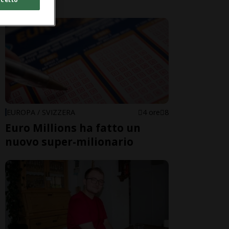
EUROPA / SVIZZERA
4 ore
8
Euro Millions ha fatto un
nuovo super-milionario