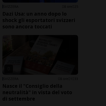
SVIZZERA
8 ore
25
Dazi Usa: un anno dopo lo
shock gli esportatori svizzeri
sono ancora toccati
SVIZZERA
8 ore
1
33
Nasce il "Consiglio della
neutralità" in vista del voto
di settembre