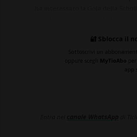
ha interessato la Gola della Schöll
Göschenen e Andermatt.Le imm..
🔐 Sblocca il n
Sottoscrivi un abbonamen
oppure scegli
MyTioAbo
per 
app 
Entra nel
canale WhatsApp
di Tic