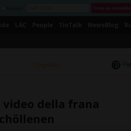
Acquista
nda
LAC
People
TioTalk
NewsBlog
R
Segnalaci
 video della frana
Schöllenen