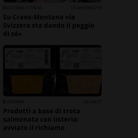
SVIZZERA / ITALIA
5 ore
54
219
Su Crans-Montana «la
Svizzera sta dando il peggio
di sé»
SVIZZERA
6 ore
7
Prodotti a base di trota
salmonata con listeria:
avviato il richiamo