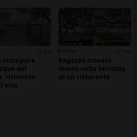
2 gior
ASCONA
11 ore
e scompare
Ragazzo trovato
acque del
morto nella terrazza
o, ritrovato
di un ristorante
i vita