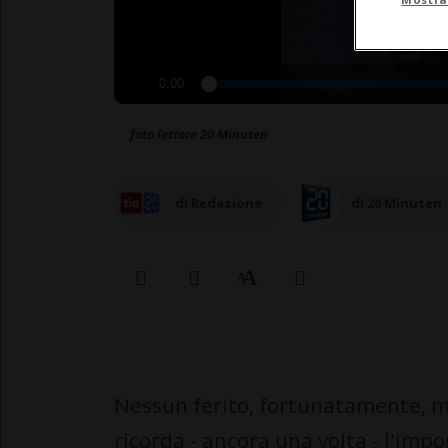
0:00
foto lettore 20 Minuten
di Redazione
di 20 Minuten
Nessun ferito, fortunatamente, m
ricorda - ancora una volta - l'im