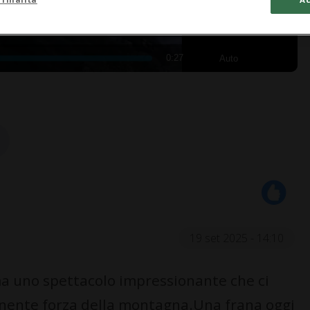
0:27
Auto
19 set 2025 - 14:10
a uno spettacolo impressionante che ci
ponente forza della montagna.Una frana oggi