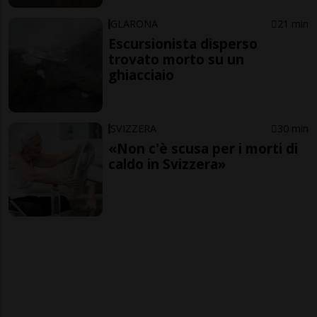
GLARONA
21 min
Escursionista disperso
trovato morto su un
ghiacciaio
SVIZZERA
30 min
«Non c'è scusa per i morti di
caldo in Svizzera»