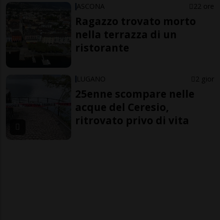
ASCONA
22 ore
Ragazzo trovato morto
nella terrazza di un
ristorante
LUGANO
2 gior
25enne scompare nelle
acque del Ceresio,
ritrovato privo di vita