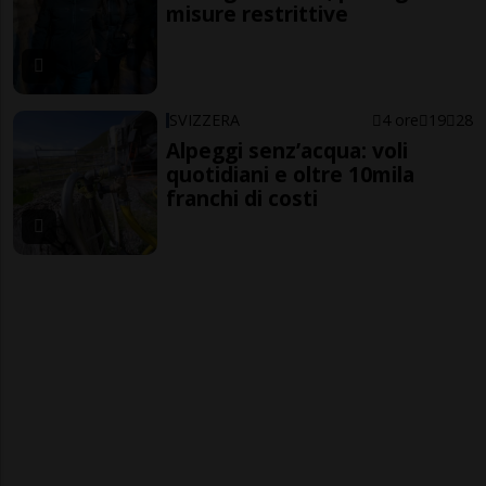
misure restrittive
SVIZZERA
4 ore
19
28
Alpeggi senz’acqua: voli
quotidiani e oltre 10mila
franchi di costi