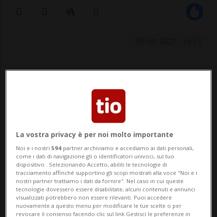
05 ott 2021 - 16:15
La vostra privacy è per noi molto importante
Tentando di rimediare, gli operai
Noi e i nostri
594
partner archiviamo e accediamo ai dati personali,
come i dati di navigazione gli o identificatori univoci, sul tuo
hanno distribuito ancora di più il
dispositivo . Selezionando Accetto, abiliti le tecnologie di
gasolio, che è finito per arrivare nel
tracciamento affinché supportino gli scopi mostrati alla voce "Noi e i
nostri partner trattiamo i dati da fornire". Nel caso in cui queste
lago Aegeri.
tecnologie dovessero essere disabilitate, alcuni contenuti e annunci
visualizzati potrebbero non essere rilevanti. Puoi accedere
nuovamente a questo menu per modificare le tue scelte o per
revocare il consenso facendo clic sul link Gestisci le preferenze in