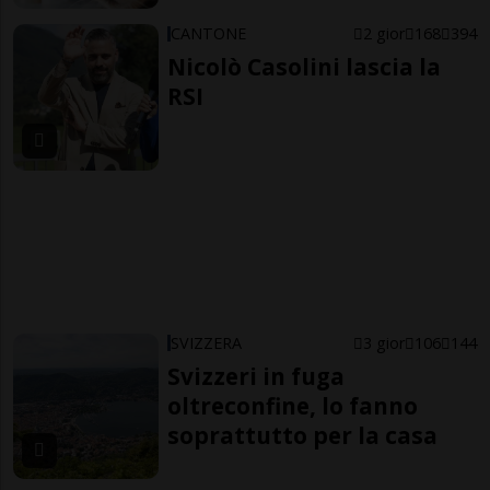
CANTONE
2 gior
168
394
Nicolò Casolini lascia la
RSI
SVIZZERA
3 gior
106
144
Svizzeri in fuga
oltreconfine, lo fanno
soprattutto per la casa