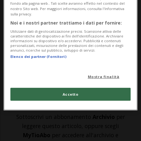
fondo alla pagina web.. Tali scelte avranno effetto nel contesto del
OBERÄGERI - È stato un rifornimento dai
nostro Sito web. Per maggiori informazioni, consulta l'Informativa
sulla privacy.
risvolti ambientali rovinosi, quello
Noi e i nostri partner trattiamo i dati per fornire:
effettuato stamattina a Oberägeri, in
Utilizzare dati di geolocalizzazione precisi. Scansione attiva delle
caratteristiche del dispositivo ai fini dell’identificazione. Archiviare
canton Zugo. Degli operai stavano
informazioni su dispositivo e/o accedervi. Pubblicità e contenuti
personalizzati, misurazione delle prestazioni dei contenuti e degli
pompando del gasolio in una trivella
annunci, ricerche sul pubblico, sviluppo di servizi.
Elenco dei partner (fornitori)
geotermica quando il diesel è fuoriuscito,
a...
Mostra finalità
🔐 Sblocca il nostro archivio
Accetto
esclusivo!
Sottoscrivi un abbonamento
Archivio
per
leggere questo articolo, oppure scegli
MyTioAbo
per accedere all'archivio e