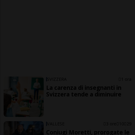
SVIZZERA
1 ora
La carenza di insegnanti in
Svizzera tende a diminuire
VALLESE
3 ore
10
29
Coniugi Moretti, prorogate le