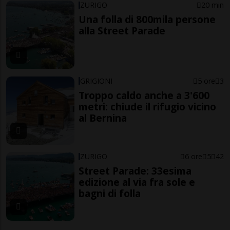
ZURIGO
20 min
Una folla di 800mila persone
alla Street Parade
GRIGIONI
5 ore
3
Troppo caldo anche a 3'600
metri: chiude il rifugio vicino
al Bernina
ZURIGO
6 ore
5
42
Street Parade: 33esima
edizione al via fra sole e
bagni di folla