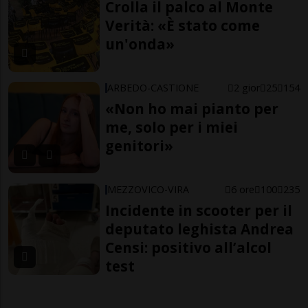
Crolla il palco al Monte
Verità: «È stato come
un'onda»
ARBEDO-CASTIONE
2 gior
25
154
«Non ho mai pianto per
me, solo per i miei
genitori»
MEZZOVICO-VIRA
6 ore
100
235
Incidente in scooter per il
deputato leghista Andrea
Censi: positivo all’alcol
test