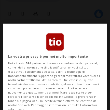
17 gen 2025 - 10:50
SAN GALLO - L'88% degli svizzeri è
contrario ad abolire il contante, un dato
La vostra privacy è per noi molto importante
ulteriormente in crescita rispetto al 72%
Noi e i nostri
594
partner archiviamo e accediamo ai dati personali,
come i dati di navigazione gli o identificatori univoci, sul tuo
rilevato in precedenza: è quanto emerge
dispositivo . Selezionando Accetto, abiliti le tecnologie di
tracciamento affinché supportino gli scopi mostrati alla voce "Noi e i
da un sondaggio realizzato dall'università
nostri partner trattiamo i dati da fornire". Nel caso in cui queste
tecnologie dovessero essere disabilitate, alcuni contenuti e annunci
di San Gallo (HSG) in collaborazione con
visualizzati potrebbero non essere rilevanti. Puoi accedere
nuovamente a questo menu per modificare le tue scelte o per
Phil...
revocare il consenso facendo clic sul link Gestisci le preferenze in
fondo alla pagina web.. Tali scelte avranno effetto nel contesto del
nostro Sito web. Per maggiori informazioni, consulta l'Informativa
sulla privacy.