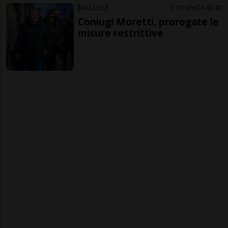
VALLESE
10 ore
14
40
Coniugi Moretti, prorogate le
misure restrittive