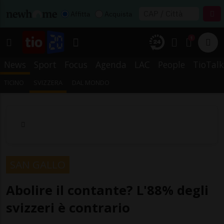
Affitta
Acquista
1
News
Sport
Focus
Agenda
LAC
People
TioTalk
TICINO
SVIZZERA
DAL MONDO
SAN GALLO
Abolire il contante? L'88% degli
svizzeri è contrario