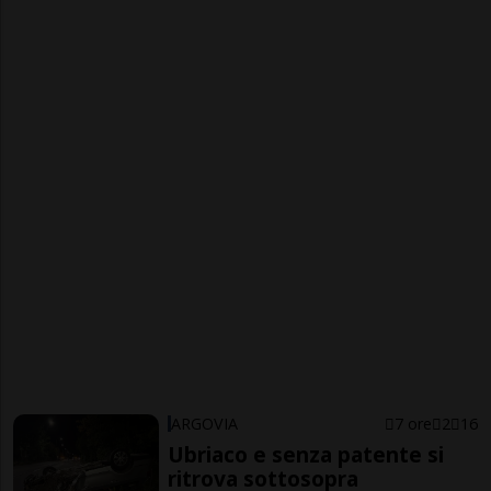
ARGOVIA
7 ore
2
16
Ubriaco e senza patente si
ritrova sottosopra