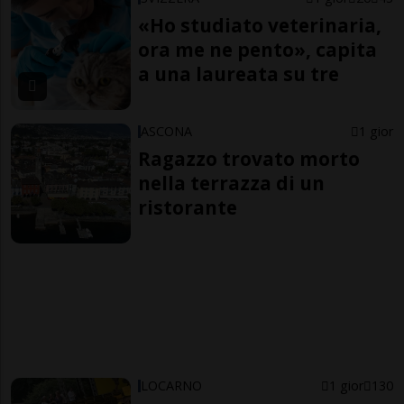
«Ho studiato veterinaria,
ora me ne pento», capita
a una laureata su tre
ASCONA
1 gior
Ragazzo trovato morto
nella terrazza di un
ristorante
LOCARNO
1 gior
130