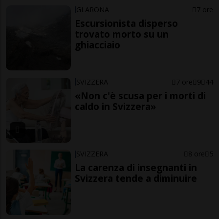
GLARONA
7 ore
Escursionista disperso
trovato morto su un
ghiacciaio
SVIZZERA
7 ore
9
44
«Non c'è scusa per i morti di
caldo in Svizzera»
SVIZZERA
8 ore
5
La carenza di insegnanti in
Svizzera tende a diminuire