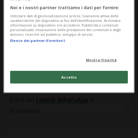
🔐 Sblocca il nostro archivio
Noi e i nostri partner trattiamo i dati per fornire:
esclusivo!
Utilizzare dati di geolocalizzazione precisi. Scansione attiva delle
caratteristiche del dispositivo ai fini dell’identificazione. Archiviare
Sottoscrivi un abbonamento
Archivio
per
informazioni su dispositivo e/o accedervi. Pubblicità e contenuti
personalizzati, misurazione delle prestazioni dei contenuti e degli
leggere questo articolo, oppure scegli
annunci, ricerche sul pubblico, sviluppo di servizi.
Elenco dei partner (fornitori)
MyTioAbo
per accedere all'archivio e
navigare su sito e app senza pubblicità.
Mostra finalità
ACCEDI
Accetto
Entra nel
canale WhatsApp
di
Ticinonline.