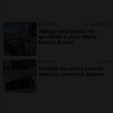
SVIZZERA
11 ore
19
36
Alpeggi senz’acqua: voli
quotidiani e oltre 10mila
franchi di costi
ARGOVIA
11 ore
Frontale tra auto e scooter
elettrico: muore un 83enne