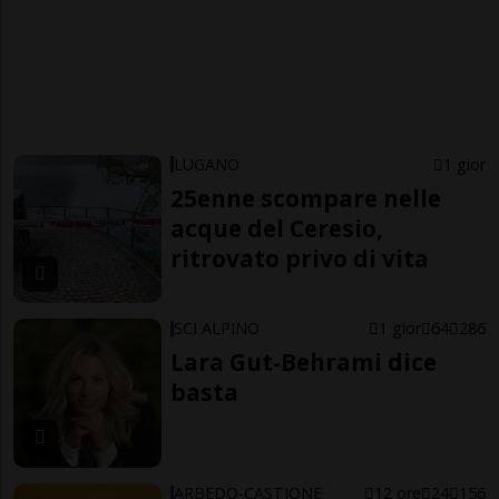
LUGANO
1 gior
25enne scompare nelle
acque del Ceresio,
ritrovato privo di vita
SCI ALPINO
1 gior
64
286
Lara Gut-Behrami dice
basta
ARBEDO-CASTIONE
12 ore
24
156