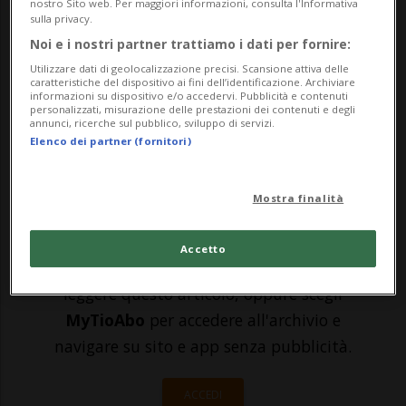
nostro Sito web. Per maggiori informazioni, consulta l'Informativa
svizzera di lingua francese RTS si è rivolto
sulla privacy.
direttamente alla consigliera federale
Noi e i nostri partner trattiamo i dati per fornire:
Utilizzare dati di geolocalizzazione precisi. Scansione attiva delle
Simonetta Sommaruga: più di 350
caratteristiche del dispositivo ai fini dell’identificazione. Archiviare
informazioni su dispositivo e/o accedervi. Pubblicità e contenuti
dipendenti chiedono alla responsabile del
personalizzati, misurazione delle prestazioni dei contenuti e degli
annunci, ricerche sul pubblico, sviluppo di servizi.
Dipartimento federale della comuni...
Elenco dei partner (fornitori)
🔐 Sblocca il nostro archivio
Mostra finalità
esclusivo!
Accetto
Sottoscrivi un abbonamento
Archivio
per
leggere questo articolo, oppure scegli
MyTioAbo
per accedere all'archivio e
navigare su sito e app senza pubblicità.
ACCEDI