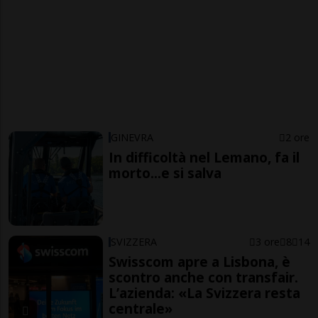
GINEVRA
2 ore
In difficoltà nel Lemano, fa il
morto...e si salva
SVIZZERA
3 ore
8
14
Swisscom apre a Lisbona, è
scontro anche con transfair.
L’azienda: «La Svizzera resta
centrale»