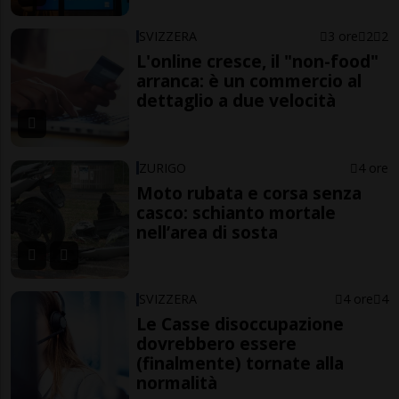
SVIZZERA
3 ore
2
2
L'online cresce, il "non-food"
arranca: è un commercio al
dettaglio a due velocità
ZURIGO
4 ore
Moto rubata e corsa senza
casco: schianto mortale
nell’area di sosta
SVIZZERA
4 ore
4
Le Casse disoccupazione
dovrebbero essere
(finalmente) tornate alla
normalità