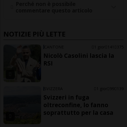
Perché non è possibile
commentare questo articolo
NOTIZIE PIÙ LETTE
CANTONE
1 gior
141
375
Nicolò Casolini lascia la
RSI
SVIZZERA
1 gior
99
139
Svizzeri in fuga
oltreconfine, lo fanno
soprattutto per la casa