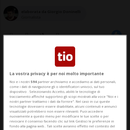
elaborata da Giorgio Doninelli
Giornalista
08 lug 2021 - 19:55
La vostra privacy è per noi molto importante
Secondo loro, quanto fatto finora in
Noi e i nostri
594
partner archiviamo e accediamo ai dati personali,
merito agli abusi e alle
come i dati di navigazione gli o identificatori univoci, sul tuo
dispositivo . Selezionando Accetto, abiliti le tecnologie di
discriminazioni non sarebbe
tracciamento affinché supportino gli scopi mostrati alla voce "Noi e i
soddisfacente.
nostri partner trattiamo i dati da fornire". Nel caso in cui queste
tecnologie dovessero essere disabilitate, alcuni contenuti e annunci
visualizzati potrebbero non essere rilevanti. Puoi accedere
nuovamente a questo menu per modificare le tue scelte o per
revocare il consenso facendo clic sul link Gestisci le preferenze in
BERNA - Il personale della radiotelevisione
fondo alla pagina web.. Tali scelte avranno effetto nel contesto del