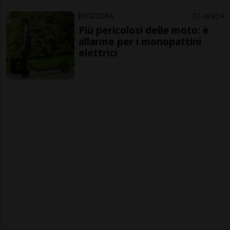
SVIZZERA
1 ora
4
Più pericolosi delle moto: è
allarme per i monopattini
elettrici