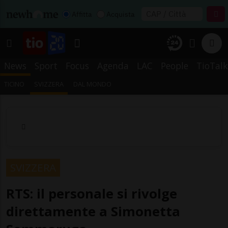
Affitta
Acquista
News
Sport
Focus
Agenda
LAC
People
TioTalk
TICINO
SVIZZERA
DAL MONDO
SVIZZERA
RTS: il personale si rivolge
direttamente a Simonetta