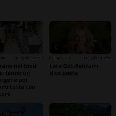
ONA
2 gior
82
193
SCI ALPINO
13 ore
61
265
trano nel food
Lara Gut-Behrami
 si fanno un
dice basta
ger e poi
no tutto con
tore