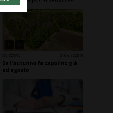
SVIZZERA
10 ore
2
18
Se l'autunno fa capolino già
ad agosto