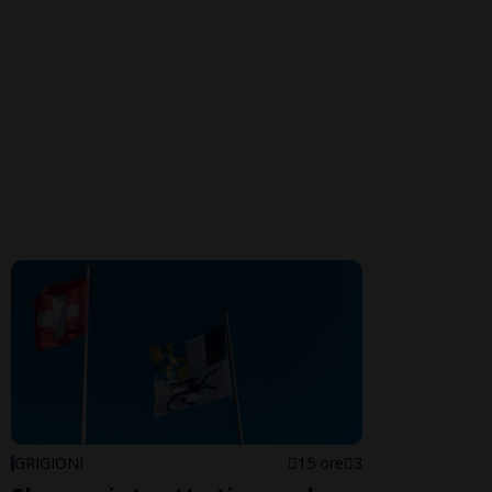
GRIGIONI
15 ore
3