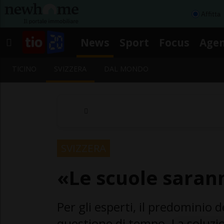
Affitta
News
Sport
Focus
Age
TICINO
SVIZZERA
DAL MONDO
SVIZZERA
«Le scuole sarann
Per gli esperti, il predominio d
questione di tempo. La soluzi