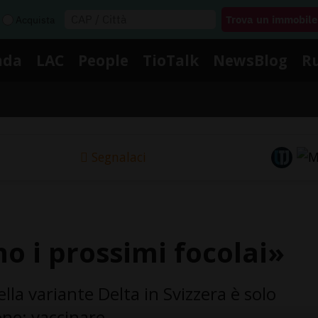
Acquista
nda
LAC
People
TioTalk
NewsBlog
R
Segnalaci
o i prossimi focolai»
ella variante Delta in Svizzera è solo
one: vaccinare