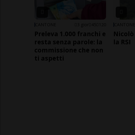
CANTONE
3 gior
45
120
CANTON
Preleva 1.000 franchi e
Nicolò 
resta senza parole: la
la RSI
commissione che non
ti aspetti