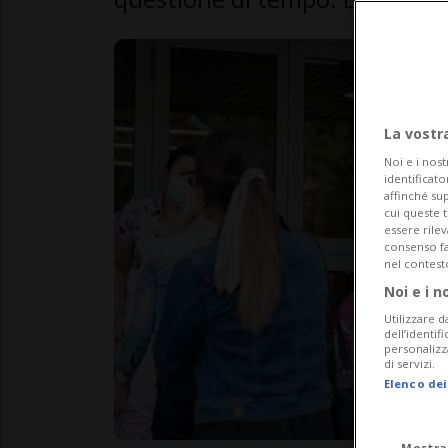
La vostr
Noi e i nost
identificato
affinché sup
cui queste 
essere rile
consenso fac
nel contest
Noi e i n
Utilizzare d
dell’identif
personalizz
di servizi.
Elenco dei
Mostra