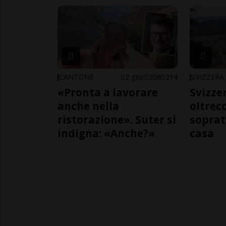
CANTONE
2 gior
208
214
SVIZZERA
«Pronta a lavorare
Svizzer
anche nella
oltrec
ristorazione». Suter si
soprat
indigna: «Anche?»
casa