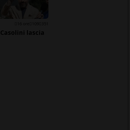
E
16 ore
109
351
Casolini lascia