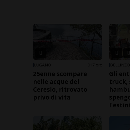
LUGANO
17 ore
BELLINZ
25enne scompare
Gli en
nelle acque del
truck,
Ceresio, ritrovato
hambur
privo di vita
spengo
l'estin