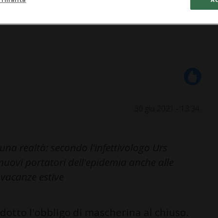
30 giu 2021 - 13:34
una realtà: secondo l'infettivologo Urs
 nuovi portatori dell'epidemia anche alle
e vacanze estive
odotto l'obbligo di mascherina al chiuso.