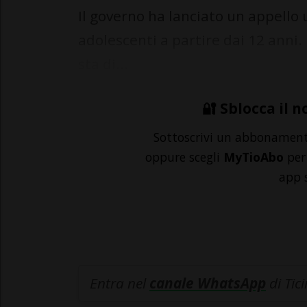
Il governo ha lanciato un appello 
adolescenti a partire dai 12 anni. 
sta di...
🔐 Sblocca il n
Sottoscrivi un abbonamen
oppure scegli
MyTioAbo
per 
app 
Entra nel
canale WhatsApp
di Tic