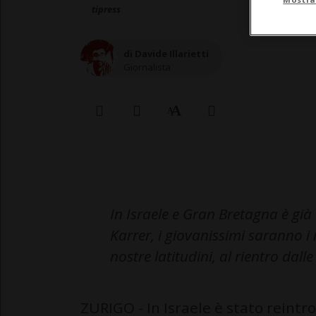
tipress
di Davide Illarietti
Giornalista
In Israele e Gran Bretagna è già 
Karrer, i giovanissimi saranno i
nostre latitudini, al rientro dall
ZURIGO - In Israele è stato reintr