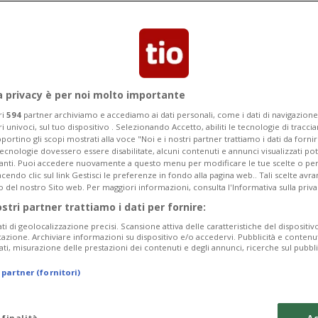
a privacy è per noi molto importante
ri
594
partner archiviamo e accediamo ai dati personali, come i dati di navigazione 
ri univoci, sul tuo dispositivo . Selezionando Accetto, abiliti le tecnologie di tracc
portino gli scopi mostrati alla voce "Noi e i nostri partner trattiamo i dati da fornir
tecnologie dovessero essere disabilitate, alcuni contenuti e annunci visualizzati 
vanti. Puoi accedere nuovamente a questo menu per modificare le tue scelte o per
endo clic sul link Gestisci le preferenze in fondo alla pagina web.. Tali scelte avr
o del nostro Sito web. Per maggiori informazioni, consulta l'Informativa sulla priva
ostri partner trattiamo i dati per fornire:
ati di geolocalizzazione precisi. Scansione attiva delle caratteristiche del dispositivo 
icazione. Archiviare informazioni su dispositivo e/o accedervi. Pubblicità e contenu
ati, misurazione delle prestazioni dei contenuti e degli annunci, ricerche sul pubbl
 partner (fornitori)
 finalità
Ac