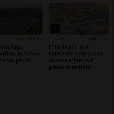
20 ore
85
137
CONFINE
3 gior
10
37
i in fuga
I "furbetti" del
onfine, lo fanno
contante colpiscono
tutto per la
ancora e fanno il
pieno di milioni