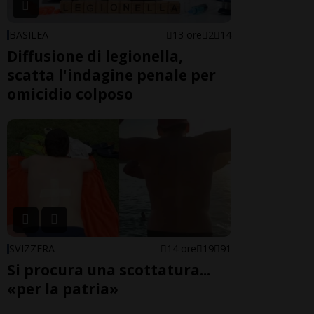
BASILEA
13 ore
2
14
Diffusione di legionella,
scatta l'indagine penale per
omicidio colposo
SVIZZERA
14 ore
19
91
Si procura una scottatura...
«per la patria»