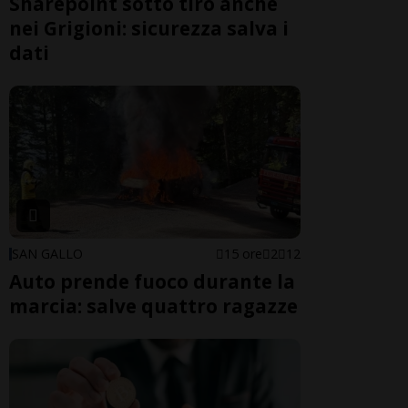
Sharepoint sotto tiro anche
nei Grigioni: sicurezza salva i
dati
SAN GALLO
15 ore
2
12
Auto prende fuoco durante la
marcia: salve quattro ragazze