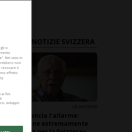
ULTIME NOTIZIE SVIZZERA
gli o
iamento
e". Nel caso in
potrebbero non
 revocare il
anno effetto
cy.
ai fini
ti
ico, sviluppo
SVIZZERA
8 ore
5
60
Blocher lancia l'allarme:
«Situazione estremamente
pericolosa per la Svizzera»
cetto