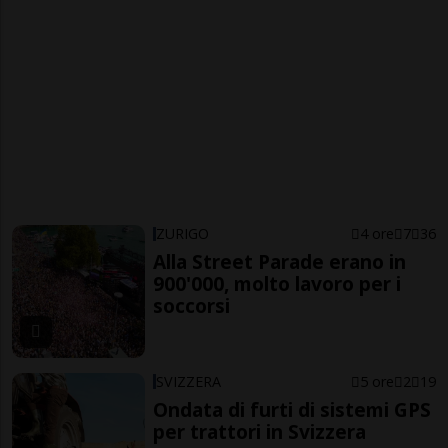
ZURIGO
4 ore
7
36
Alla Street Parade erano in
900'000, molto lavoro per i
soccorsi
SVIZZERA
5 ore
2
19
Ondata di furti di sistemi GPS
per trattori in Svizzera