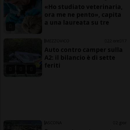
«Ho studiato veterinaria,
ora me ne pento», capita
a una laureata su tre
MEZZOVICO
22 ore
17
Auto contro camper sulla
A2: il bilancio è di sette
feriti
ASCONA
2 gior