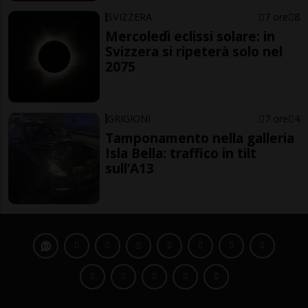
SVIZZERA
7 ore
8
Mercoledì eclissi solare: in
Svizzera si ripeterà solo nel
2075
GRIGIONI
7 ore
4
Tamponamento nella galleria
Isla Bella: traffico in tilt
sull’A13