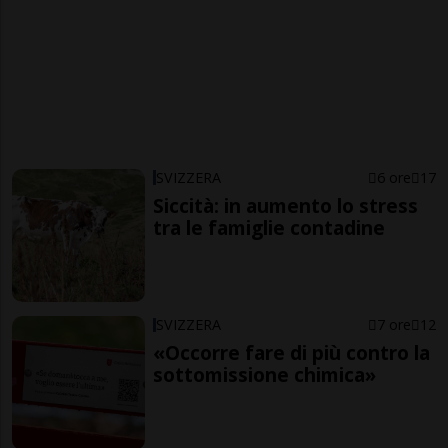
SVIZZERA
6 ore
17
Siccità: in aumento lo stress
tra le famiglie contadine
SVIZZERA
7 ore
12
«Occorre fare di più contro la
sottomissione chimica»