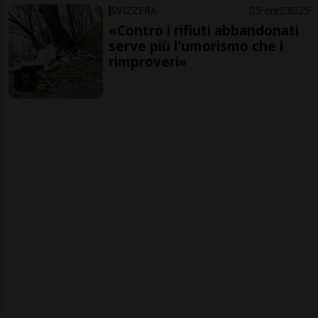
SVIZZERA
5 ore
3
25
«Contro i rifiuti abbandonati
serve più l'umorismo che i
rimproveri»