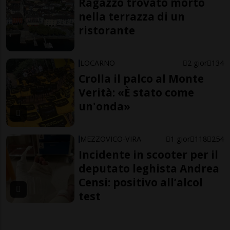
Ragazzo trovato morto
nella terrazza di un
ristorante
LOCARNO
2 gior
134
Crolla il palco al Monte
Verità: «È stato come
un'onda»
MEZZOVICO-VIRA
1 gior
118
254
Incidente in scooter per il
deputato leghista Andrea
Censi: positivo all’alcol
test