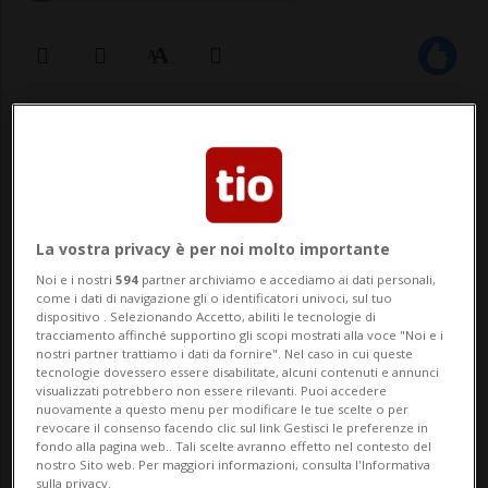
20 dic 2020 - 11:33
Aggiornamento 12:38
LOSANNA - La pandemia di Covid-19 sta
facendo scendere i salari in Svizzera: il
La vostra privacy è per noi molto importante
34% della popolazione ha visto il proprio
Noi e i nostri
594
partner archiviamo e accediamo ai dati personali,
reddito calare nel 2020 a causa del
come i dati di navigazione gli o identificatori univoci, sul tuo
dispositivo . Selezionando Accetto, abiliti le tecnologie di
coronavirus, per via del lavoro ridotto o in
tracciamento affinché supportino gli scopi mostrati alla voce "Noi e i
nostri partner trattiamo i dati da fornire". Nel caso in cui queste
tecnologie dovessero essere disabilitate, alcuni contenuti e annunci
seguito al licenziamento, e quasi un
visualizzati potrebbero non essere rilevanti. Puoi accedere
nuovamente a questo menu per modificare le tue scelte o per
quarto (24...
revocare il consenso facendo clic sul link Gestisci le preferenze in
fondo alla pagina web.. Tali scelte avranno effetto nel contesto del
nostro Sito web. Per maggiori informazioni, consulta l'Informativa
sulla privacy.