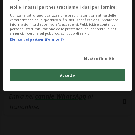
🔐 Sblocca il nostro archivio
Noi e i nostri partner trattiamo i dati per fornire:
esclusivo!
Utilizzare dati di geolocalizzazione precisi. Scansione attiva delle
caratteristiche del dispositivo ai fini dell’identificazione. Archiviare
Sottoscrivi un abbonamento
Archivio
per
informazioni su dispositivo e/o accedervi. Pubblicità e contenuti
personalizzati, misurazione delle prestazioni dei contenuti e degli
leggere questo articolo, oppure scegli
annunci, ricerche sul pubblico, sviluppo di servizi.
Elenco dei partner (fornitori)
MyTioAbo
per accedere all'archivio e
navigare su sito e app senza pubblicità.
Mostra finalità
ACCEDI
Accetto
Entra nel
canale WhatsApp
di
Ticinonline.