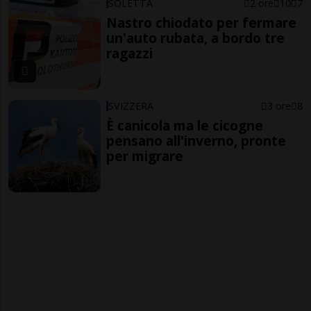
SOLETTA
2 ore
10
7
Nastro chiodato per fermare
un'auto rubata, a bordo tre
ragazzi
SVIZZERA
3 ore
8
È canicola ma le cicogne
pensano all'inverno, pronte
per migrare