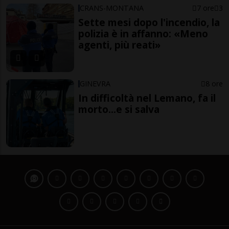
CRANS-MONTANA
7 ore
3
Sette mesi dopo l'incendio, la
polizia è in affanno: «Meno
agenti, più reati»
GINEVRA
8 ore
In difficoltà nel Lemano, fa il
morto...e si salva