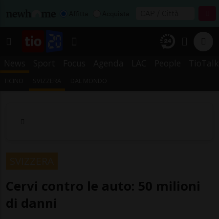
Affitta
Acquista
News
Sport
Focus
Agenda
LAC
People
TioTalk
TICINO
SVIZZERA
DAL MONDO
SVIZZERA
Cervi contro le auto: 50 milioni
di danni