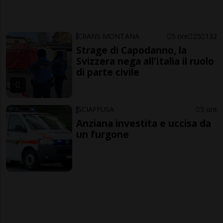
CRANS MONTANA
5 ore
25
132
Strage di Capodanno, la
Svizzera nega all’Italia il ruolo
di parte civile
SCIAFFUSA
5 ore
Anziana investita e uccisa da
un furgone