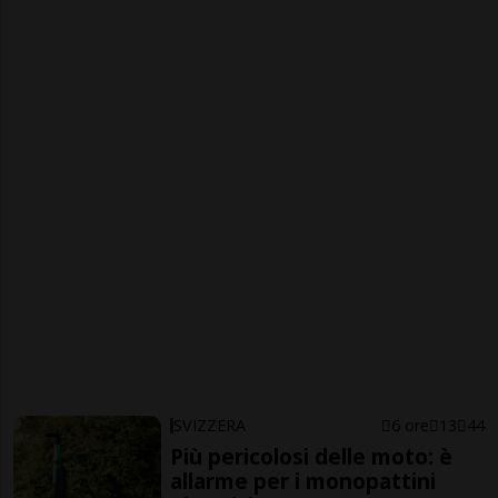
SVIZZERA
6 ore
13
44
Più pericolosi delle moto: è
allarme per i monopattini