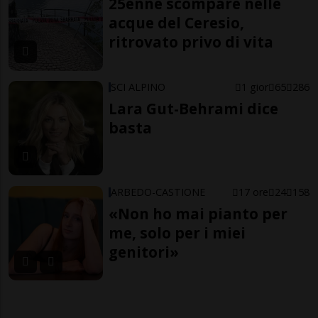
25enne scompare nelle
acque del Ceresio,
ritrovato privo di vita
SCI ALPINO
1 gior
65
286
Lara Gut-Behrami dice
basta
ARBEDO-CASTIONE
17 ore
24
158
«Non ho mai pianto per
me, solo per i miei
genitori»