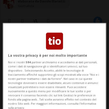
elaborata da Davide Illarietti
Giornalista
21 ott 2020 - 15:03
BERNA - Ogni anno in Svizzera gli incidenti
La vostra privacy è per noi molto importante
stradali che coinvolgono animali selvatici
Noi e i nostri
594
partner archiviamo e accediamo ai dati personali,
provocano danni per oltre 50 milioni di
come i dati di navigazione gli o identificatori univoci, sul tuo
dispositivo . Selezionando Accetto, abiliti le tecnologie di
tracciamento affinché supportino gli scopi mostrati alla voce "Noi e i
franchi, secondo una statistica di AXA. La
nostri partner trattiamo i dati da fornire". Nel caso in cui queste
tecnologie dovessero essere disabilitate, alcuni contenuti e annunci
compagnia, numero uno elvetico nel
visualizzati potrebbero non essere rilevanti. Puoi accedere
nuovamente a questo menu per modificare le tue scelte o per
settore dell'assicurazione auto, è ess...
revocare il consenso facendo clic sul link Gestisci le preferenze in
fondo alla pagina web.. Tali scelte avranno effetto nel contesto del
nostro Sito web. Per maggiori informazioni, consulta l'Informativa
sulla privacy.