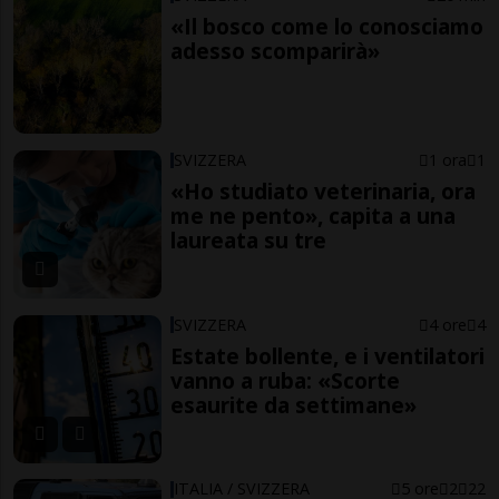
«Il bosco come lo conosciamo
adesso scomparirà»
SVIZZERA
1 ora
1
«Ho studiato veterinaria, ora
me ne pento», capita a una
laureata su tre
SVIZZERA
4 ore
4
Estate bollente, e i ventilatori
vanno a ruba: «Scorte
esaurite da settimane»
ITALIA / SVIZZERA
5 ore
2
22