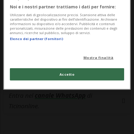
🔐 Sblocca il nostro archivio
Noi e i nostri partner trattiamo i dati per fornire:
esclusivo!
Utilizzare dati di geolocalizzazione precisi. Scansione attiva delle
caratteristiche del dispositivo ai fini dell’identificazione. Archiviare
Sottoscrivi un abbonamento
Archivio
per
informazioni su dispositivo e/o accedervi. Pubblicità e contenuti
personalizzati, misurazione delle prestazioni dei contenuti e degli
leggere questo articolo, oppure scegli
annunci, ricerche sul pubblico, sviluppo di servizi.
Elenco dei partner (fornitori)
MyTioAbo
per accedere all'archivio e
navigare su sito e app senza pubblicità.
Mostra finalità
ACCEDI
Accetto
Entra nel
canale WhatsApp
di
Ticinonline.