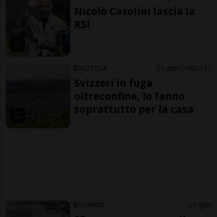
Nicolò Casolini lascia la
RSI
SVIZZERA
1 gior
100
137
Svizzeri in fuga
oltreconfine, lo fanno
soprattutto per la casa
LUGANO
1 gior