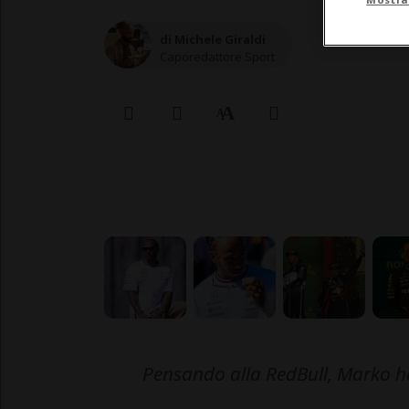
di Michele Giraldi
Caporedattore Sport
Pensando alla RedBull, Marko h