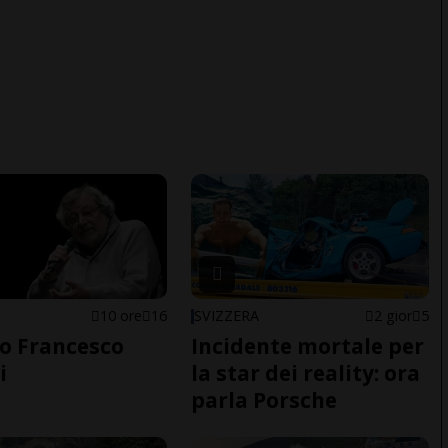
10 ore
16
SVIZZERA
2 gior
5
o Francesco
Incidente mortale per
i
la star dei reality: ora
parla Porsche