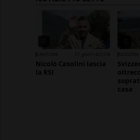
CANTONE
1 gior
142
376
SVIZZERA
Nicolò Casolini lascia
Svizzer
la RSI
oltrec
soprat
casa