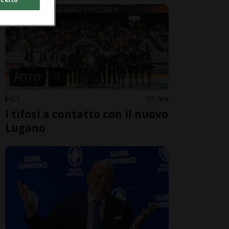
FOTO
HCL
1 ora
I tifosi a contatto con il nuovo
Lugano