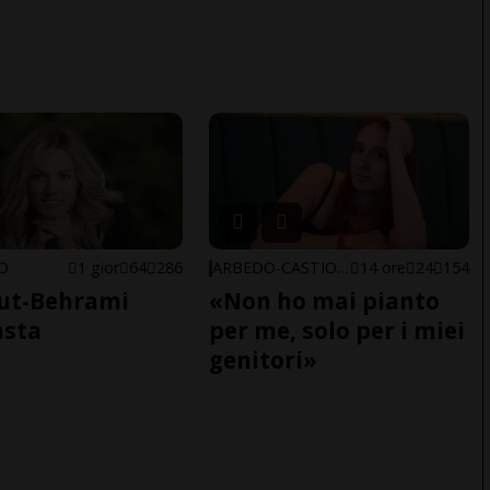
NO
1 gior
64
286
ARBEDO-CASTIONE
14 ore
24
154
ut-Behrami
«Non ho mai pianto
asta
per me, solo per i miei
genitori»