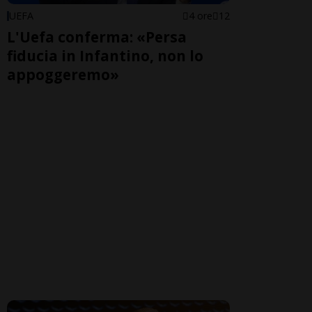
UEFA
4 ore
12
L'Uefa conferma: «Persa
fiducia in Infantino, non lo
appoggeremo»