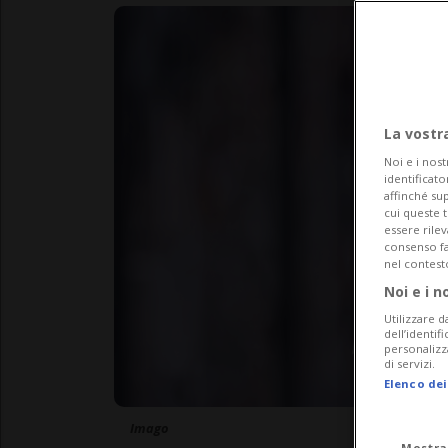
La vostr
Noi e i nost
identificato
affinché sup
cui queste 
essere rile
consenso fac
nel contest
Noi e i n
Utilizzare d
dell’identif
personalizz
di servizi.
Elenco dei
Imago
Mostra