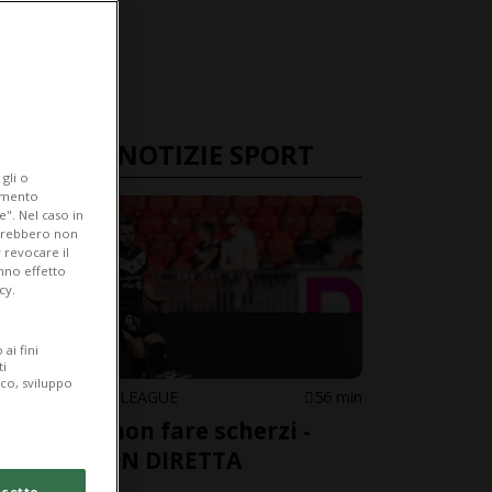
ULTIME NOTIZIE SPORT
gli o
iamento
e". Nel caso in
potrebbero non
 revocare il
anno effetto
cy.
LIVE TV
ai fini
ti
ico, sviluppo
CONFERENCE LEAGUE
56 min
Lugano, non fare scherzi -
GUARDA IN DIRETTA
cetto