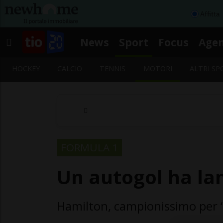
Affitta
News
Sport
Focus
Age
HOCKEY
CALCIO
TENNIS
MOTORI
ALTRI SP
FORMULA 1
Un autogol ha la
Hamilton, campionissimo per 