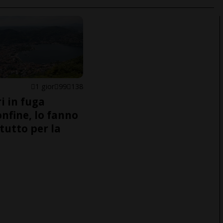
1 gior
99
138
i in fuga
onfine, lo fanno
tutto per la