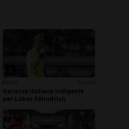
CALCIO
5 ore
5
Vacanze italiane indigeste
per Lukas Fähndrich