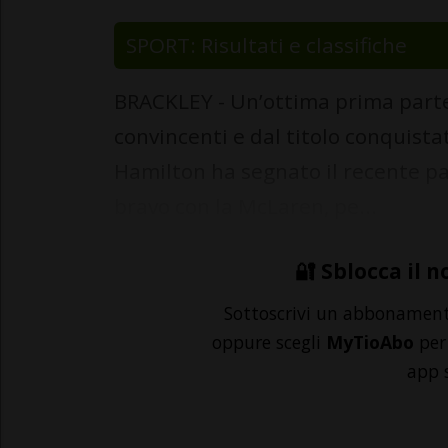
SPORT: Risultati e classifiche
BRACKLEY - Un’ottima prima parte d
convincenti e dal titolo conquista
Hamilton ha segnato il recente p
bravo con la McLaren, pe...
🔐 Sblocca il n
Sottoscrivi un abbonamen
oppure scegli
MyTioAbo
per 
app 