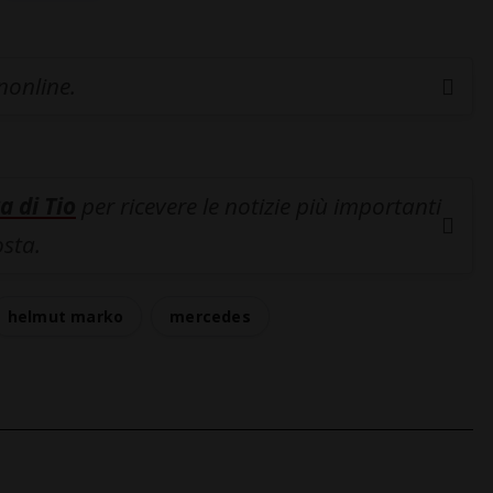
inonline.
a di Tio
per ricevere le notizie più importanti
osta.
helmut marko
mercedes