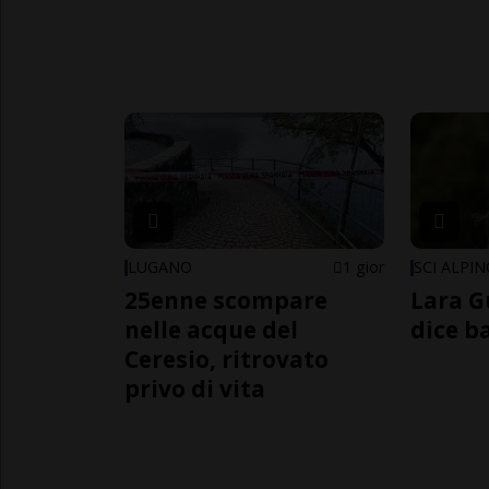
LUGANO
1 gior
SCI ALPI
25enne scompare
Lara G
nelle acque del
dice b
Ceresio, ritrovato
privo di vita