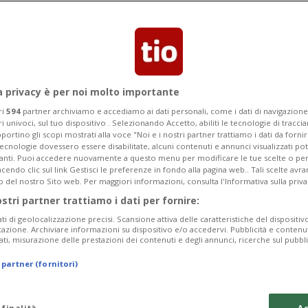
a privacy è per noi molto importante
ri
594
partner archiviamo e accediamo ai dati personali, come i dati di navigazione 
ri univoci, sul tuo dispositivo . Selezionando Accetto, abiliti le tecnologie di tracc
portino gli scopi mostrati alla voce "Noi e i nostri partner trattiamo i dati da fornir
tecnologie dovessero essere disabilitate, alcuni contenuti e annunci visualizzati 
vanti. Puoi accedere nuovamente a questo menu per modificare le tue scelte o per
endo clic sul link Gestisci le preferenze in fondo alla pagina web.. Tali scelte avr
o del nostro Sito web. Per maggiori informazioni, consulta l'Informativa sulla priva
ostri partner trattiamo i dati per fornire:
ati di geolocalizzazione precisi. Scansione attiva delle caratteristiche del dispositivo 
icazione. Archiviare informazioni su dispositivo e/o accedervi. Pubblicità e contenu
ati, misurazione delle prestazioni dei contenuti e degli annunci, ricerche sul pubbl
 partner (fornitori)
 finalità
Ac