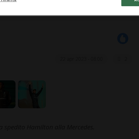
22 apr 2023 - 08:00
2
a spedito Hamilton alla Mercedes.