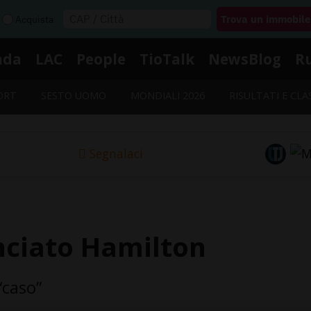
Acquista
nda
LAC
People
TioTalk
NewsBlog
R
ORT
SESTO UOMO
MONDIALI 2026
RISULTATI E CLA
Segnalaci
nciato Hamilton
“caso”