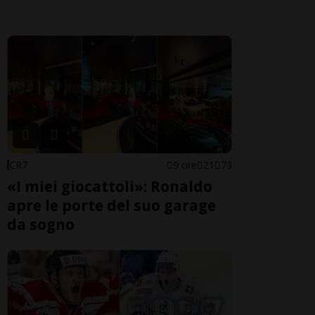
CR7
9 ore
21
73
«I miei giocattoli»: Ronaldo
apre le porte del suo garage
da sogno