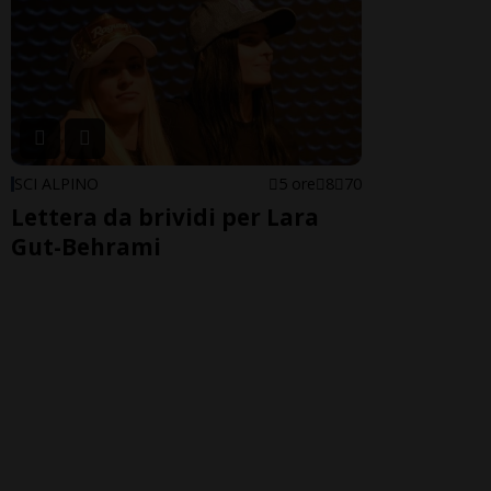
SCI ALPINO
5 ore
8
70
Lettera da brividi per Lara
Gut-Behrami