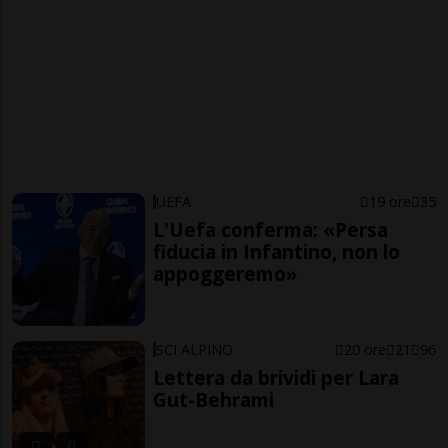
UEFA
19 ore
35
L'Uefa conferma: «Persa
fiducia in Infantino, non lo
appoggeremo»
SCI ALPINO
20 ore
21
96
Lettera da brividi per Lara
Gut-Behrami