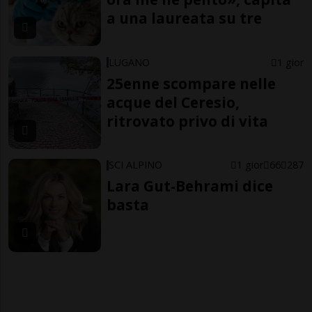
a una laureata su tre
LUGANO
1 gior
25enne scompare nelle
acque del Ceresio,
ritrovato privo di vita
SCI ALPINO
1 gior
66
287
Lara Gut-Behrami dice
basta