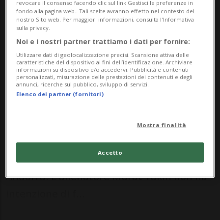
revocare il consenso facendo clic sul link Gestisci le preferenze in
giorni più tardi, poi, a Sion giungerà
fondo alla pagina web.. Tali scelte avranno effetto nel contesto del
Andorra.
nostro Sito web. Per maggiori informazioni, consulta l'Informativa
sulla privacy.
Noi e i nostri partner trattiamo i dati per fornire:
Utilizzare dati di geolocalizzazione precisi. Scansione attiva delle
CALCIO: Risultati e classifiche
caratteristiche del dispositivo ai fini dell’identificazione. Archiviare
informazioni su dispositivo e/o accedervi. Pubblicità e contenuti
personalizzati, misurazione delle prestazioni dei contenuti e degli
annunci, ricerche sul pubblico, sviluppo di servizi.
BERNA - Per la Nazionale le prossime
Elenco dei partner (fornitori)
partite valide per le qualificazioni a
Euro2024 sono in programma sabato 9
Mostra finalità
settembre a Pristina contro il Kosovo e
Accetto
martedì 12 settembre a Sion contro
Andorra. L'allenatore Murat Yakin non ha
intenzione di f...