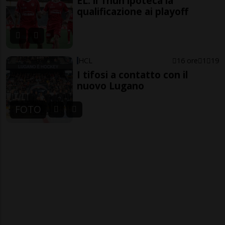
EL: il Thun ipoteca la
qualificazione ai playoff
HCL
16 ore
1
19
I tifosi a contatto con il
nuovo Lugano
FOTO