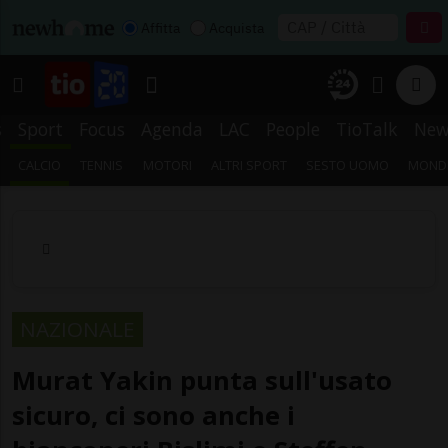
Affitta
Acquista
s
Sport
Focus
Agenda
LAC
People
TioTalk
New
CALCIO
TENNIS
MOTORI
ALTRI SPORT
SESTO UOMO
MONDI
NAZIONALE
Murat Yakin punta sull'usato
sicuro, ci sono anche i