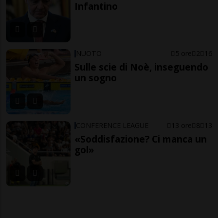
Infantino
NUOTO
5 ore
2
16
Sulle scie di Noè, inseguendo
un sogno
CONFERENCE LEAGUE
13 ore
8
13
«Soddisfazione? Ci manca un
gol»