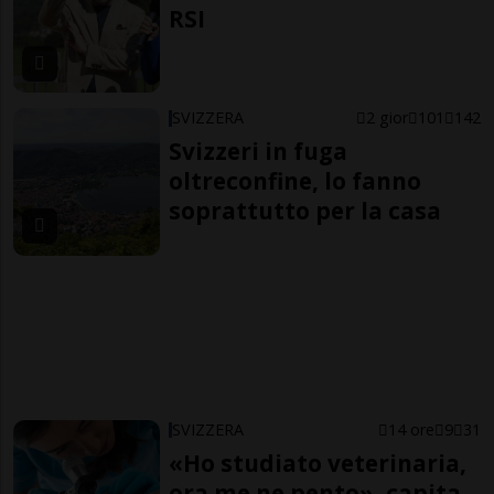
RSI
SVIZZERA
2 gior
101
142
Svizzeri in fuga
oltreconfine, lo fanno
soprattutto per la casa
SVIZZERA
14 ore
9
31
«Ho studiato veterinaria,
ora me ne pento», capita