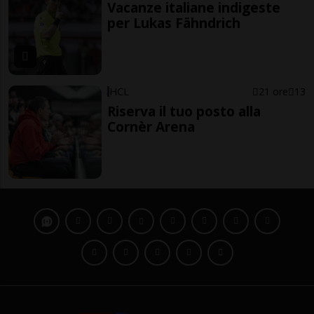
Vacanze italiane indigeste
per Lukas Fähndrich
HCL
21 ore
13
Riserva il tuo posto alla
Cornèr Arena