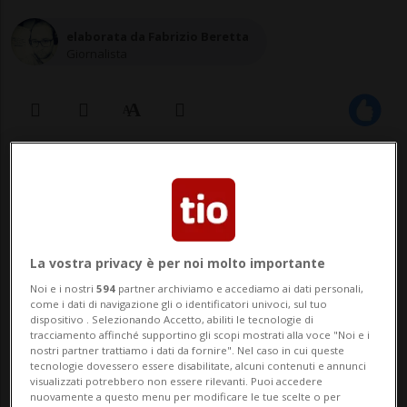
elaborata da Fabrizio Beretta
Giornalista
30 ago 2023 - 10:45
2
La vostra privacy è per noi molto importante
Noi e i nostri
594
partner archiviamo e accediamo ai dati personali,
come i dati di navigazione gli o identificatori univoci, sul tuo
dispositivo . Selezionando Accetto, abiliti le tecnologie di
tracciamento affinché supportino gli scopi mostrati alla voce "Noi e i
nostri partner trattiamo i dati da fornire". Nel caso in cui queste
La Nazionale tornerà in campo
tecnologie dovessero essere disabilitate, alcuni contenuti e annunci
visualizzati potrebbero non essere rilevanti. Puoi accedere
sabato 9 settembre in Kosovo. Tre
nuovamente a questo menu per modificare le tue scelte o per