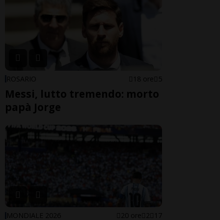
ROSARIO
18 ore
5
Messi, lutto tremendo: morto
papà Jorge
MONDIALE 2026
20 ore
2
17