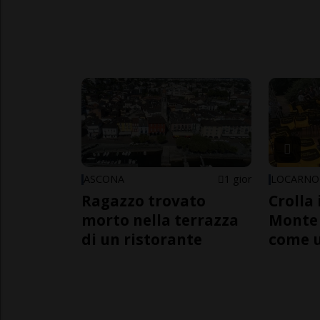
ASCONA
1 gior
LOCARNO
Ragazzo trovato
Crolla 
morto nella terrazza
Monte 
di un ristorante
come 