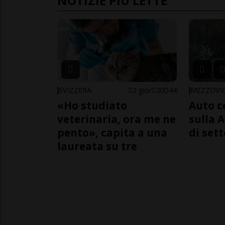
NOTIZIE PIÙ LETTE
SVIZZERA
2 gior
20
44
MEZZOVI
«Ho studiato
Auto c
veterinaria, ora me ne
sulla A
pento», capita a una
di sett
laureata su tre