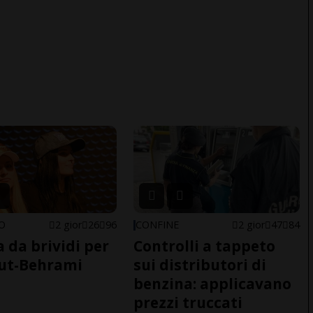
NO
2 gior
26
96
CONFINE
2 gior
47
84
a da brividi per
Controlli a tappeto
ut-Behrami
sui distributori di
benzina: applicavano
prezzi truccati