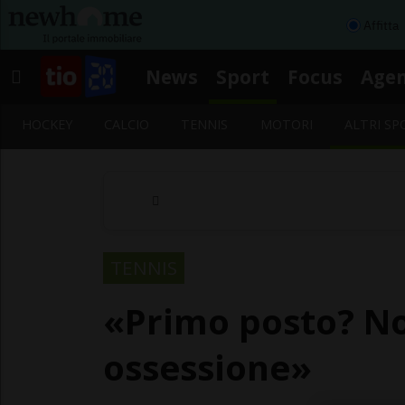
Affitta
News
Sport
Focus
Age
HOCKEY
CALCIO
TENNIS
MOTORI
ALTRI SP
TENNIS
«Primo posto? No
ossessione»