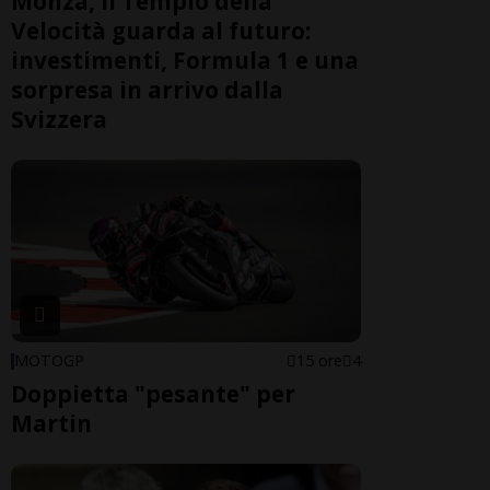
Monza, il Tempio della
Velocità guarda al futuro:
investimenti, Formula 1 e una
sorpresa in arrivo dalla
Svizzera
MOTOGP
15 ore
4
Doppietta "pesante" per
Martin