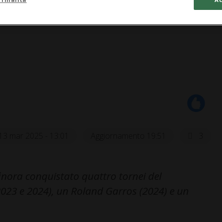
13 mar 2025 - 13:01
Aggiornamento 19:51
3
finora conquistato quattro tornei del
23 e 2024), un Roland Garros (2024) e un