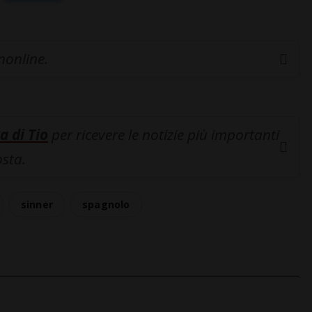
inonline.
a di Tio
per ricevere le notizie più importanti
osta.
sinner
spagnolo