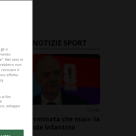
ULTIME NOTIZIE SPORT
gli o
iamento
e". Nel caso in
potrebbero non
 revocare il
anno effetto
cy.
ai fini
ti
ico, sviluppo
FIFA
3 sec
«Più determinata che mai»: la
FIFA difende Infantino
cetto