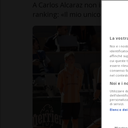
A Carlos Alcaraz non interessa 
ranking: «Il mio unico obietti
La vostr
Noi e i nost
identificato
affinché sup
cui queste 
essere rile
consenso fac
nel contest
Noi e i n
Utilizzare d
dell’identif
personalizz
di servizi.
Elenco dei
Mostra