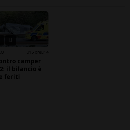
CO
15 ore
14
ontro camper
2: il bilancio è
e feriti