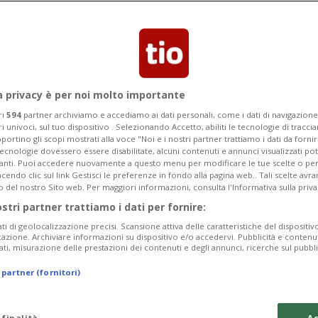
ata oltre alla 12esima piazza, nella gara
a davanti alla tedesca Aicher.
a privacy è per noi molto importante
ri
594
partner archiviamo e accediamo ai dati personali, come i dati di navigazione 
ri univoci, sul tuo dispositivo . Selezionando Accetto, abiliti le tecnologie di tracc
portino gli scopi mostrati alla voce "Noi e i nostri partner trattiamo i dati da fornir
tecnologie dovessero essere disabilitate, alcuni contenuti e annunci visualizzati 
vanti. Puoi accedere nuovamente a questo menu per modificare le tue scelte o per
endo clic sul link Gestisci le preferenze in fondo alla pagina web.. Tali scelte avr
o del nostro Sito web. Per maggiori informazioni, consulta l'Informativa sulla priva
ostri partner trattiamo i dati per fornire:
ati di geolocalizzazione precisi. Scansione attiva delle caratteristiche del dispositivo 
icazione. Archiviare informazioni su dispositivo e/o accedervi. Pubblicità e contenu
ati, misurazione delle prestazioni dei contenuti e degli annunci, ricerche sul pubbl
 partner (fornitori)
 finalità
Ac