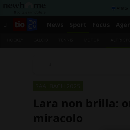
Affitta
News
Sport
Focus
Age
HOCKEY
CALCIO
TENNIS
MOTORI
ALTRI SP
SAALBACH 2025
Lara non brilla: 
miracolo