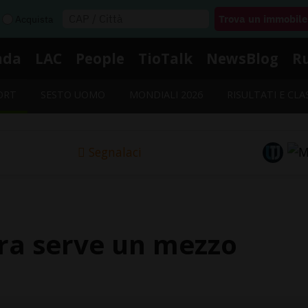
Acquista
nda
LAC
People
TioTalk
NewsBlog
R
ORT
SESTO UOMO
MONDIALI 2026
RISULTATI E CLA
Segnalaci
ora serve un mezzo