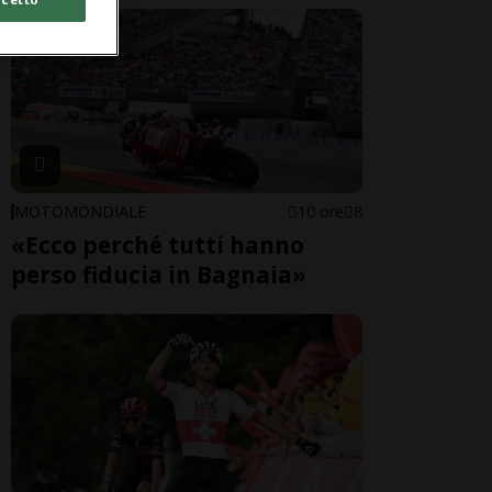
MOTOMONDIALE
10 ore
8
«Ecco perché tutti hanno
perso fiducia in Bagnaia»