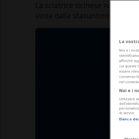
La sciatrice ticinese non è and
vinta dalla statunitense Macug
La vostr
Noi e i nost
identificato
affinché sup
cui queste 
essere rile
consenso fac
nel contest
Noi e i n
Utilizzare d
dell’identif
personalizz
di servizi.
Elenco dei
Mostra