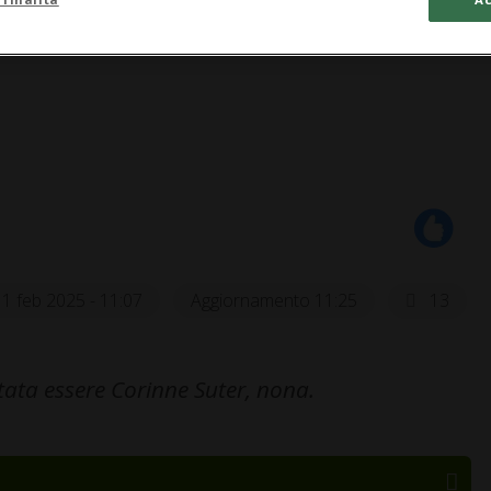
11 feb 2025 - 11:07
Aggiornamento 11:25
13
ltata essere Corinne Suter, nona.