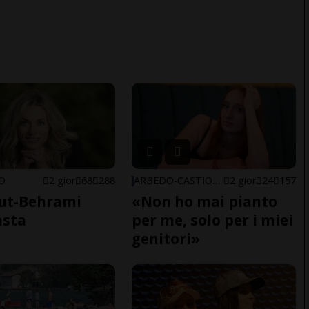
NO
2 gior
68
288
ARBEDO-CASTIONE
2 gior
24
157
ut-Behrami
«Non ho mai pianto
asta
per me, solo per i miei
genitori»