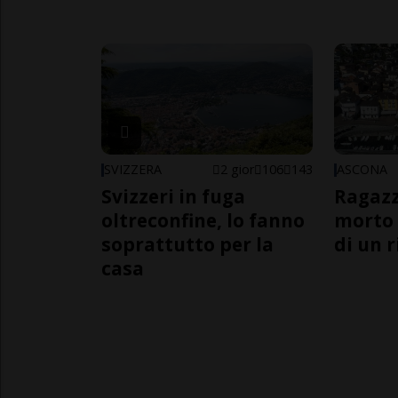
SVIZZERA
2 gior
106
143
ASCONA
Svizzeri in fuga
Ragazz
oltreconfine, lo fanno
morto 
soprattutto per la
di un 
casa