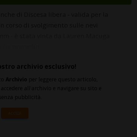
 di Discesa libera - valida per la
 corso di svolgimento sulle nevi
mm - è stata vinta da Lauren Macuga
e ha precedut...
ostro archivio esclusivo!
to
Archivio
per leggere questo articolo,
accedere all'archivio e navigare su sito e
senza pubblicità.
ACCEDI