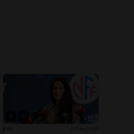
FIFA
15 ore
5
65