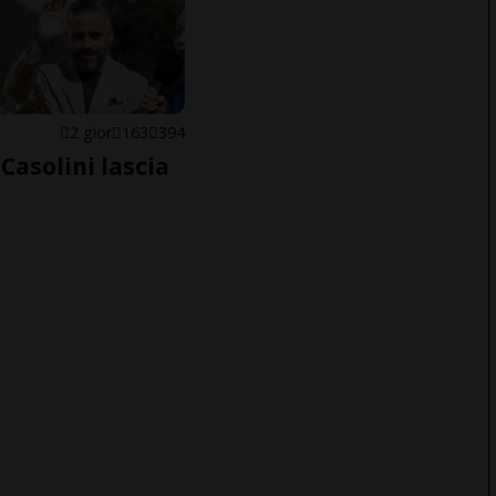
E
2 gior
163
394
Casolini lascia