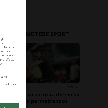
ULTIME NOTIZIE SPORT
gli o
iamento
e". Nel caso in
potrebbero non
 revocare il
anno effetto
cy.
ai fini
ti
ico, sviluppo
SUPER LEAGUE
50 min
Il Lugano va a caccia del sei su
sei (Zurigo permettendo)
cetto