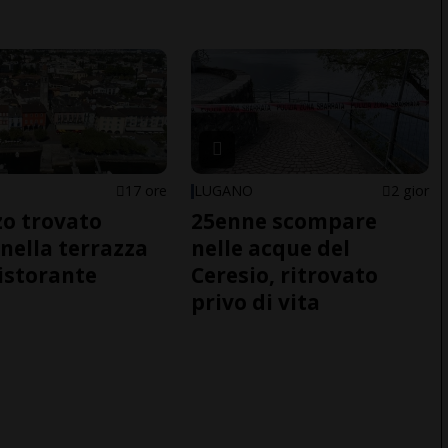
17 ore
LUGANO
2 gior
o trovato
25enne scompare
nella terrazza
nelle acque del
ristorante
Ceresio, ritrovato
privo di vita