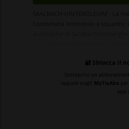
SAALBACH-HINTERGLEMM - La manche
Combinata femminile a squadre, in
austriache di Saalbach/Hintergle
(1'41''60).La sciatrice statunitens
🔐 Sblocca il n
Sottoscrivi un abbonamen
oppure scegli
MyTioAbo
per 
app 