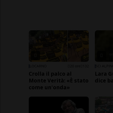
LOCARNO
20 ore
132
SCI ALPI
Crolla il palco al
Lara G
Monte Verità: «È stato
dice b
come un'onda»