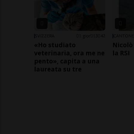
SVIZZERA
1 gior
13
42
CANTON
«Ho studiato
Nicolò 
veterinaria, ora me ne
la RSI
pento», capita a una
laureata su tre