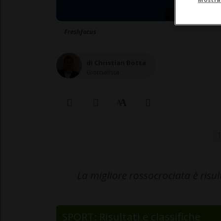
Freshfocus
di Christian Botta
Giornalista
La migliore rossocrociata è risu
SPORT: Risultati e classifiche