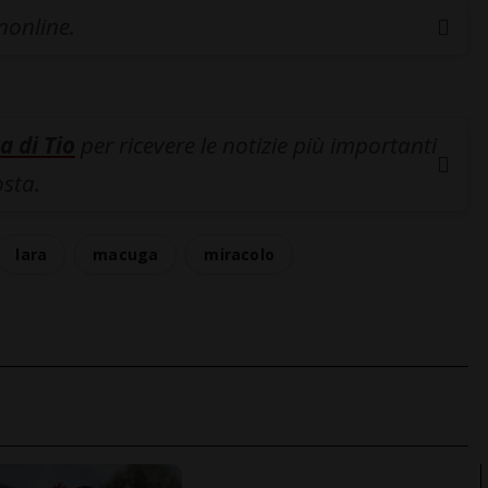
inonline.
a di Tio
per ricevere le notizie più importanti
osta.
lara
macuga
miracolo