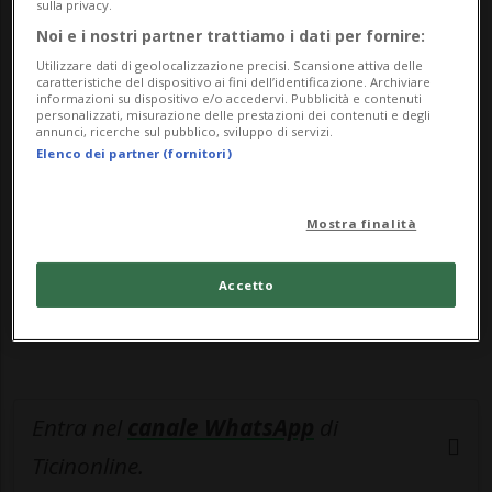
carcere. Lo ha co...
sulla privacy.
Noi e i nostri partner trattiamo i dati per fornire:
Utilizzare dati di geolocalizzazione precisi. Scansione attiva delle
🔐 Sblocca il nostro archivio
caratteristiche del dispositivo ai fini dell’identificazione. Archiviare
informazioni su dispositivo e/o accedervi. Pubblicità e contenuti
esclusivo!
personalizzati, misurazione delle prestazioni dei contenuti e degli
annunci, ricerche sul pubblico, sviluppo di servizi.
Elenco dei partner (fornitori)
Sottoscrivi un abbonamento
Archivio
per
leggere questo articolo, oppure scegli
MyTioAbo
per accedere all'archivio e
Mostra finalità
navigare su sito e app senza pubblicità.
Accetto
ACCEDI
Entra nel
canale WhatsApp
di
Ticinonline.