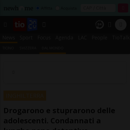
Affitta
Acquista
News
Sport
Focus
Agenda
LAC
People
TioTalk
TICINO
SVIZZERA
DAL MONDO
INGHILTERRA
Drogarono e stuprarono delle
adolescenti. Condannati a