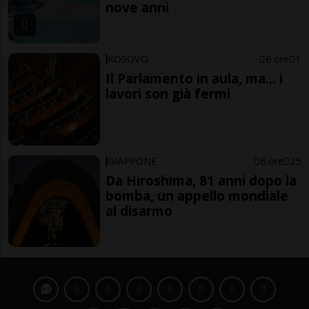
nove anni
KOSOVO
6 ore
1
Il Parlamento in aula, ma... i
lavori son già fermi
GIAPPONE
6 ore
25
Da Hiroshima, 81 anni dopo la
bomba, un appello mondiale
al disarmo