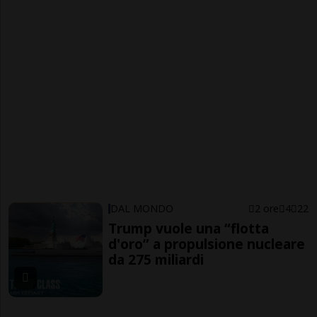
DAL MONDO
2 ore
4
22
Trump vuole una “flotta
d'oro” a propulsione nucleare
da 275 miliardi