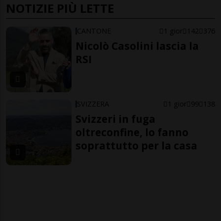
NOTIZIE PIÙ LETTE
CANTONE
1 gior
142
376
Nicolò Casolini lascia la
RSI
SVIZZERA
1 gior
99
138
Svizzeri in fuga
oltreconfine, lo fanno
soprattutto per la casa