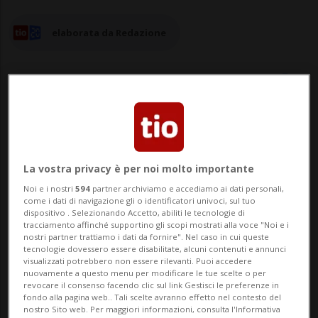
elaborata da Redazione
05 mar 2025 - 18:50
La vostra privacy è per noi molto importante
ROTHERDAM - Tra il 2011 e il 2012 hanno
Noi e i nostri
594
partner archiviamo e accediamo ai dati personali,
drogato e stuprato delle ragazze
come i dati di navigazione gli o identificatori univoci, sul tuo
dispositivo . Selezionando Accetto, abiliti le tecnologie di
quindicenni ospiti in un orfanotrofio, per
tracciamento affinché supportino gli scopi mostrati alla voce "Noi e i
nostri partner trattiamo i dati da fornire". Nel caso in cui queste
un intero anno. Lunedì due uomini sono
tecnologie dovessero essere disabilitate, alcuni contenuti e annunci
visualizzati potrebbero non essere rilevanti. Puoi accedere
stati condannati dallo Sheffield Crown
nuovamente a questo menu per modificare le tue scelte o per
revocare il consenso facendo clic sul link Gestisci le preferenze in
Court a 20 anni e 18 anni e 6 mesi di
fondo alla pagina web.. Tali scelte avranno effetto nel contesto del
nostro Sito web. Per maggiori informazioni, consulta l'Informativa