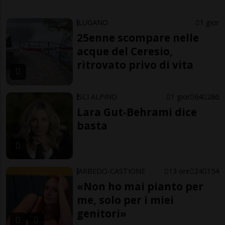
LUGANO
1 gior
25enne scompare nelle
acque del Ceresio,
ritrovato privo di vita
SCI ALPINO
1 gior
64
286
Lara Gut-Behrami dice
basta
ARBEDO-CASTIONE
13 ore
24
154
«Non ho mai pianto per
me, solo per i miei
genitori»