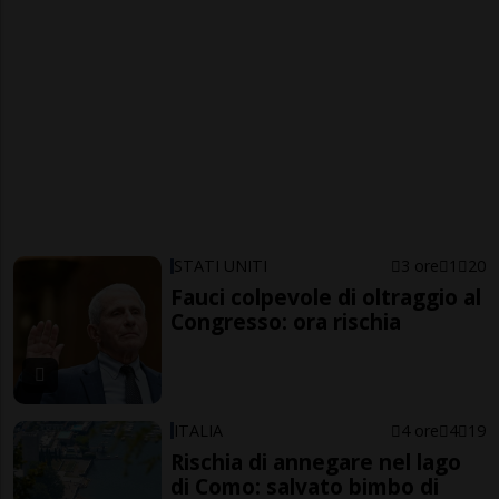
STATI UNITI
3 ore
1
20
Fauci colpevole di oltraggio al
Congresso: ora rischia
ITALIA
4 ore
4
19
Rischia di annegare nel lago
di Como: salvato bimbo di