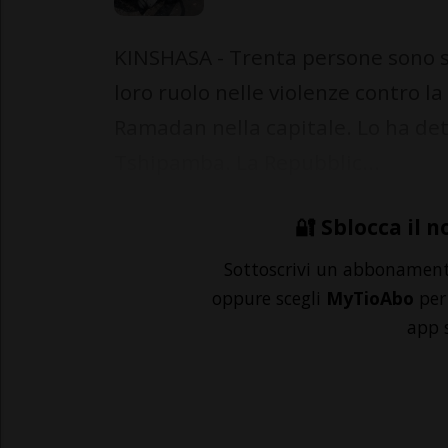
KINSHASA - Trenta persone sono s
loro ruolo nelle violenze contro la
Ramadan nella capitale. Lo ha detto
Tshipamba. La Repubblic...
🔐 Sblocca il n
Sottoscrivi un abbonamen
oppure scegli
MyTioAbo
per 
app 