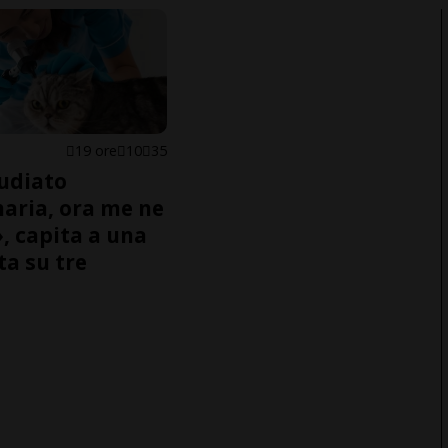
19 ore
10
35
udiato
naria, ora me ne
, capita a una
ta su tre