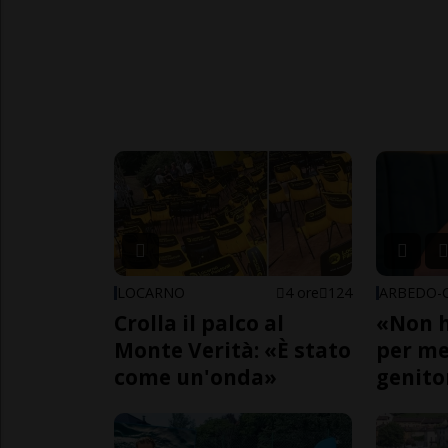
LOCARNO
4 ore
124
Crolla il palco al
«Non h
Monte Verità: «È stato
per me,
come un'onda»
genito