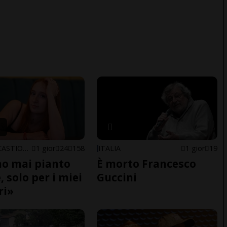
ARBEDO-CASTIONE
1 gior
24
158
ITALIA
1 gior
19
o mai pianto
È morto Francesco
 solo per i miei
Guccini
ri»