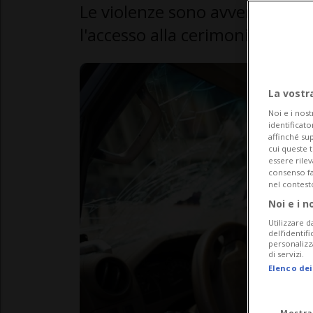
Le violenze sono avvenute tra
l'accesso alla cerimonia di fi
La vostr
Noi e i nost
identificato
affinché sup
cui queste 
essere rile
consenso fac
nel contest
Noi e i n
Utilizzare d
dell’identif
personalizz
di servizi.
Elenco dei
Mostra