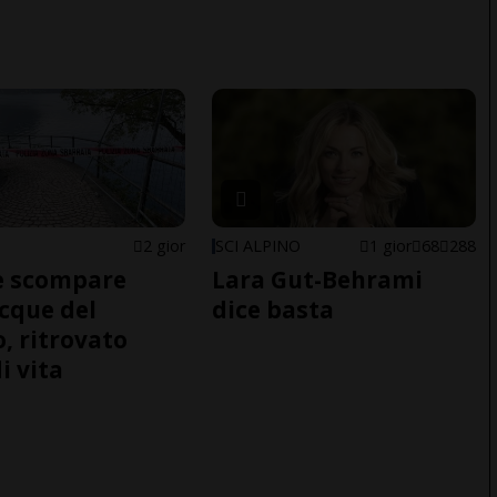
2 gior
SCI ALPINO
1 gior
68
288
e scompare
Lara Gut-Behrami
acque del
dice basta
o, ritrovato
i vita