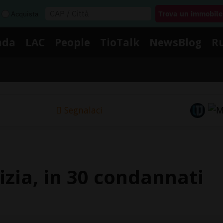
Acquista
nda
LAC
People
TioTalk
NewsBlog
R
Segnalaci
lizia, in 30 condannati