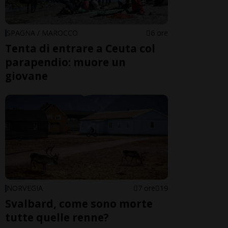
SPAGNA / MAROCCO
6 ore
Tenta di entrare a Ceuta col
parapendio: muore un
giovane
NORVEGIA
7 ore
19
Svalbard, come sono morte
tutte quelle renne?