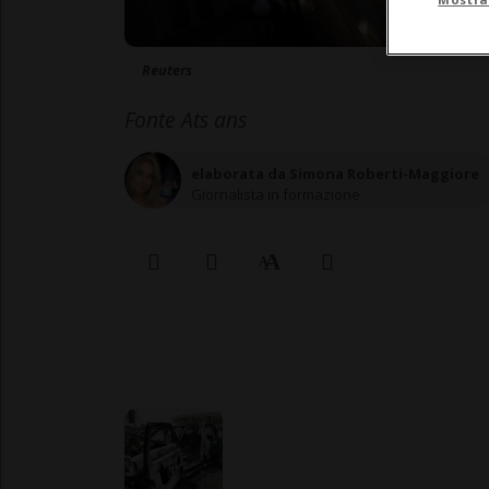
Reuters
Fonte Ats ans
elaborata da Simona Roberti-Maggiore
Giornalista in formazione