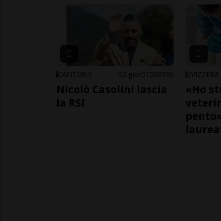
CANTONE
2 gior
159
393
SVIZZERA
Nicolò Casolini lascia
«Ho st
la RSI
veteri
pento»
laurea