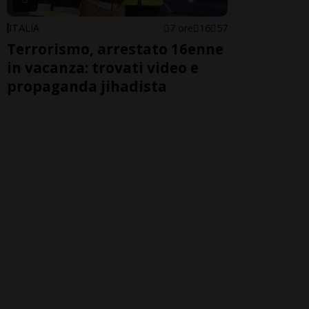
ITALIA
7 ore
16
57
Terrorismo, arrestato 16enne
in vacanza: trovati video e
propaganda jihadista