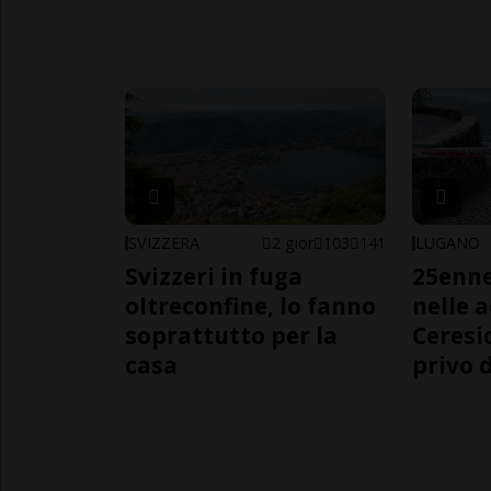
SVIZZERA
2 gior
103
141
LUGANO
Svizzeri in fuga
25enn
oltreconfine, lo fanno
nelle 
soprattutto per la
Ceresi
casa
privo d