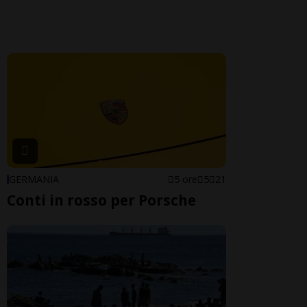
GERMANIA
5 ore
5
21
Conti in rosso per Porsche