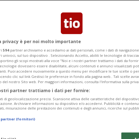
 fedeli musulmani e agenti per
ne Ramadan.
a privacy è per noi molto importante
ri
594
partner archiviamo e accediamo ai dati personali, come i dati di navigazione 
ri univoci, sul tuo dispositivo . Selezionando Accetto, abiliti le tecnologie di tracc
portino gli scopi mostrati alla voce "Noi e i nostri partner trattiamo i dati da fornir
tecnologie dovessero essere disabilitate, alcuni contenuti e annunci visualizzati 
vanti. Puoi accedere nuovamente a questo menu per modificare le tue scelte o per
endo clic sul link Gestisci le preferenze in fondo alla pagina web.. Tali scelte avr
o del nostro Sito web. Per maggiori informazioni, consulta l'Informativa sulla priva
ostri partner trattiamo i dati per fornire:
ati di geolocalizzazione precisi. Scansione attiva delle caratteristiche del dispositivo 
icazione. Archiviare informazioni su dispositivo e/o accedervi. Pubblicità e contenu
ati, misurazione delle prestazioni dei contenuti e degli annunci, ricerche sul pubbl
 partner (fornitori)
 finalità
Ac