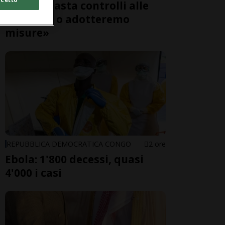
Roma: «Basta controlli alle
frontiere o adotteremo
misure»
REPUBBLICA DEMOCRATICA CONGO
2 ore
Ebola: 1'800 decessi, quasi
4'000 i casi