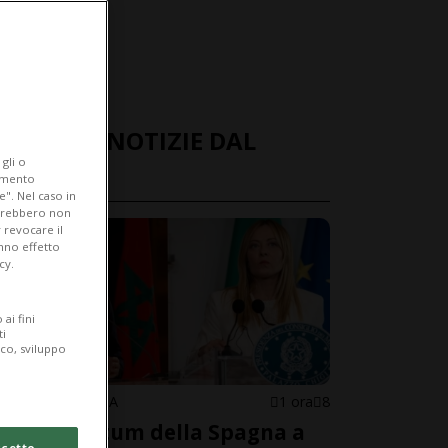
ULTIME NOTIZIE DAL
gli o
MONDO
iamento
e". Nel caso in
potrebbero non
 revocare il
anno effetto
cy.
ai fini
ti
ico, sviluppo
SPAGNA/ITALIA
1 ora
8
L'ultimatum della Spagna a
cetto