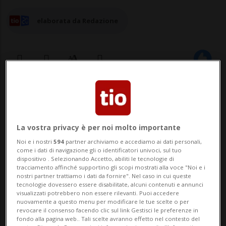
elaborata da Redazione
01 gen 2026 - 16:13
1
La vostra privacy è per noi molto importante
Noi e i nostri
594
partner archiviamo e accediamo ai dati personali,
come i dati di navigazione gli o identificatori univoci, sul tuo
dispositivo . Selezionando Accetto, abiliti le tecnologie di
tracciamento affinché supportino gli scopi mostrati alla voce "Noi e i
nostri partner trattiamo i dati da fornire". Nel caso in cui queste
tecnologie dovessero essere disabilitate, alcuni contenuti e annunci
NEW YORK - Zohran Mamdani, il giovane
visualizzati potrebbero non essere rilevanti. Puoi accedere
nuovamente a questo menu per modificare le tue scelte o per
emergente della sinistra statunitense, ha
revocare il consenso facendo clic sul link Gestisci le preferenze in
fondo alla pagina web.. Tali scelte avranno effetto nel contesto del
prestato giuramento per assumere la