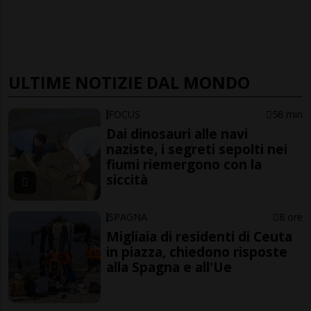
ULTIME NOTIZIE DAL MONDO
FOCUS
58 min
Dai dinosauri alle navi
naziste, i segreti sepolti nei
fiumi riemergono con la
siccità
SPAGNA
8 ore
Migliaia di residenti di Ceuta
in piazza, chiedono risposte
alla Spagna e all'Ue