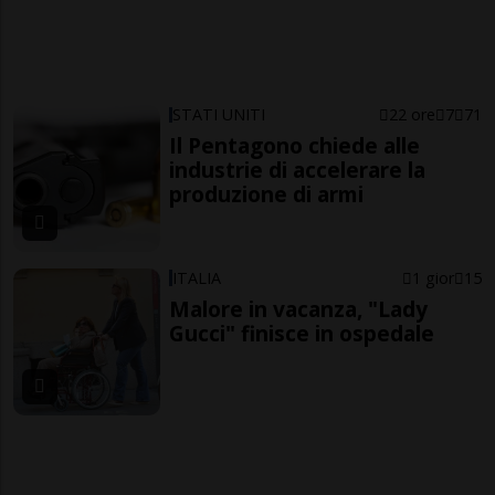
STATI UNITI
22 ore
7
71
Il Pentagono chiede alle
industrie di accelerare la
produzione di armi
ITALIA
1 gior
15
Malore in vacanza, "Lady
Gucci" finisce in ospedale