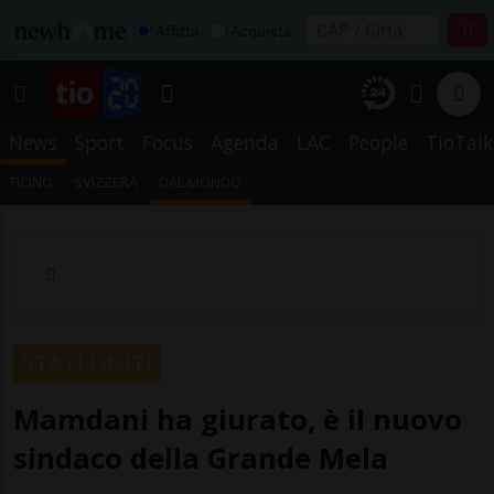
Affitta
Acquista
News
Sport
Focus
Agenda
LAC
People
TioTalk
TICINO
SVIZZERA
DAL MONDO
STATI UNITI
Mamdani ha giurato, è il nuovo
sindaco della Grande Mela