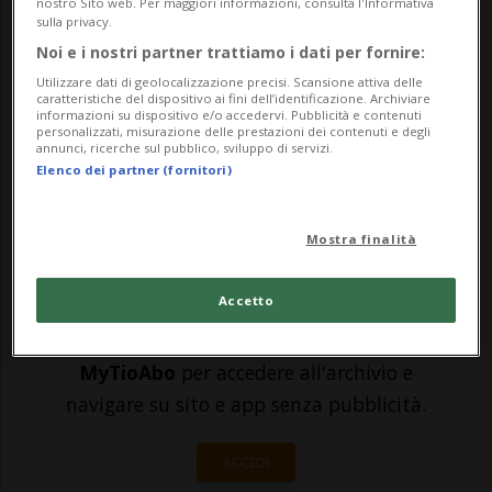
nostro Sito web. Per maggiori informazioni, consulta l'Informativa
sulla privacy.
carica di sindaco di New York per un
Noi e i nostri partner trattiamo i dati per fornire:
mandato di quattro anni che lo vedrà
Utilizzare dati di geolocalizzazione precisi. Scansione attiva delle
caratteristiche del dispositivo ai fini dell’identificazione. Archiviare
sicuramente confrontarsi con il presidente
informazioni su dispositivo e/o accedervi. Pubblicità e contenuti
personalizzati, misurazione delle prestazioni dei contenuti e degli
Donald Trump.Il ...
annunci, ricerche sul pubblico, sviluppo di servizi.
Elenco dei partner (fornitori)
🔐 Sblocca il nostro archivio
Mostra finalità
esclusivo!
Accetto
Sottoscrivi un abbonamento
Archivio
per
leggere questo articolo, oppure scegli
MyTioAbo
per accedere all'archivio e
navigare su sito e app senza pubblicità.
ACCEDI