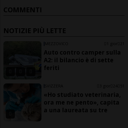
COMMENTI
NOTIZIE PIÙ LETTE
MEZZOVICO
1 gior
21
Auto contro camper sulla
A2: il bilancio è di sette
feriti
SVIZZERA
3 gior
24
51
«Ho studiato veterinaria,
ora me ne pento», capita
a una laureata su tre