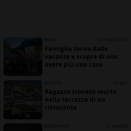
VAUD
23 ore
21
97
Famiglia torna dalle
vacanze e scopre di non
avere più una casa
ASCONA
2 gior
Ragazzo trovato morto
nella terrazza di un
ristorante
MEZZOVICO
1 gior
99