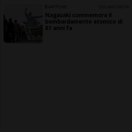
GIAPPONE
22 ore
10
14
Nagasaki commemora il
bombardamento atomico di
81 anni fa