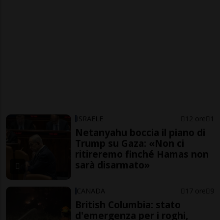
ISRAELE
12 ore
1
Netanyahu boccia il piano di
Trump su Gaza: «Non ci
ritireremo finché Hamas non
sarà disarmato»
CANADA
17 ore
9
British Columbia: stato
d'emergenza per i roghi,