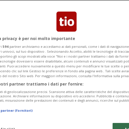
rebbe, in questo caso, gli attivisti che
rlino
a privacy è per noi molto importante
ri
594
partner archiviamo e accediamo ai dati personali, come i dati di navigazione 
ri univoci, sul tuo dispositivo . Selezionando Accetto, abiliti le tecnologie di tracc
portino gli scopi mostrati alla voce "Noi e i nostri partner trattiamo i dati da fornir
tecnologie dovessero essere disabilitate, alcuni contenuti e annunci visualizzati 
vanti. Puoi accedere nuovamente a questo menu per modificare le tue scelte o per
endo clic sul link Gestisci le preferenze in fondo alla pagina web.. Tali scelte avr
o del nostro Sito web. Per maggiori informazioni, consulta l'Informativa sulla priva
ostri partner trattiamo i dati per fornire:
ati di geolocalizzazione precisi. Scansione attiva delle caratteristiche del dispositivo 
icazione. Archiviare informazioni su dispositivo e/o accedervi. Pubblicità e contenu
ati, misurazione delle prestazioni dei contenuti e degli annunci, ricerche sul pubbl
 partner (fornitori)
 finalità
Ac