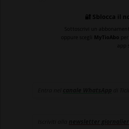
🔐 Sblocca il n
Sottoscrivi un abbonamen
oppure scegli
MyTioAbo
per 
app 
Entra nel
canale WhatsApp
di Tic
Iscriviti alla
newsletter giornalier