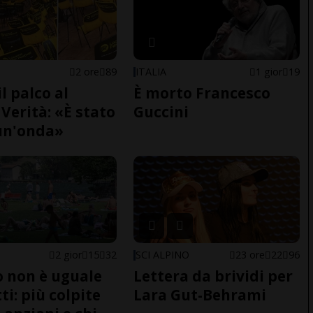
2 ore
89
ITALIA
1 gior
19
il palco al
È morto Francesco
Verità: «È stato
Guccini
un'onda»
2 gior
15
32
SCI ALPINO
23 ore
22
96
do non è uguale
Lettera da brividi per
ti: più colpite
Lara Gut-Behrami