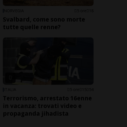
NORVEGIA
5 ore
18
Svalbard, come sono morte
tutte quelle renne?
ITALIA
5 ore
15
54
Terrorismo, arrestato 16enne
in vacanza: trovati video e
propaganda jihadista