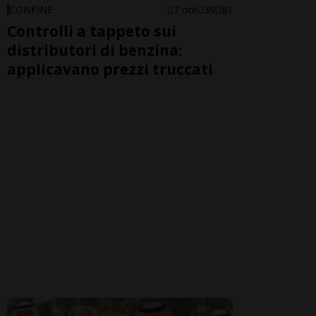
CONFINE
7 ore
39
81
Controlli a tappeto sui
distributori di benzina:
applicavano prezzi truccati