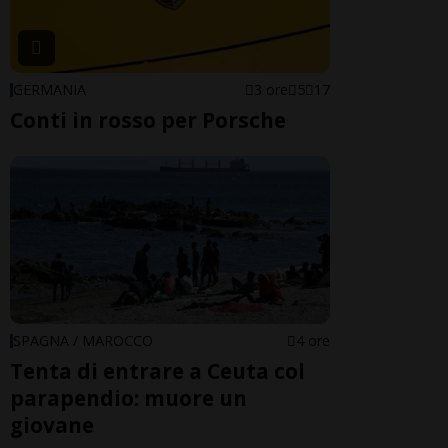
GERMANIA
3 ore
5
17
Conti in rosso per Porsche
SPAGNA / MAROCCO
4 ore
Tenta di entrare a Ceuta col
parapendio: muore un
giovane