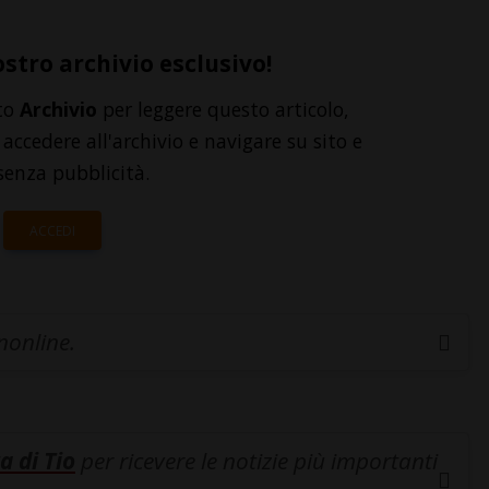
ostro archivio esclusivo!
to
Archivio
per leggere questo articolo,
accedere all'archivio e navigare su sito e
senza pubblicità.
ACCEDI
inonline.
a di Tio
per ricevere le notizie più importanti