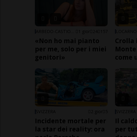
ARBEDO-CASTIONE
1 gior
24
157
LOCARNO
«Non ho mai pianto
Crolla 
per me, solo per i miei
Monte 
genitori»
come 
SVIZZERA
2 gior
5
SVIZZERA
Incidente mortale per
Il cal
la star dei reality: ora
per tut