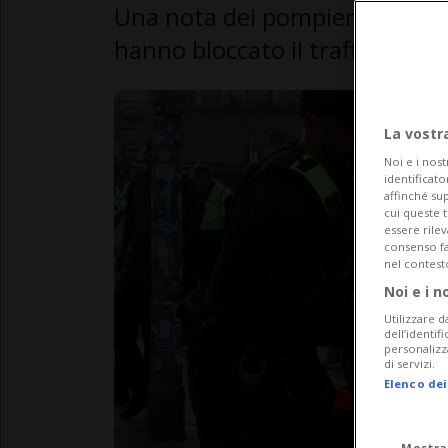
Una nota dei pompieri scagione
hanno bloccato il traffico a Be
La vostr
Noi e i nost
identificato
affinché sup
cui queste 
essere rile
consenso fac
nel contest
Noi e i n
Utilizzare d
dell’identif
personalizz
di servizi.
Elenco dei
Mostra