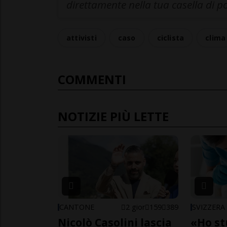
direttamente nella tua casella di p
attivisti
caso
ciclista
clima
COMMENTI
NOTIZIE PIÙ LETTE
CANTONE
2 gior
159
389
SVIZZERA
Nicolò Casolini lascia
«Ho st