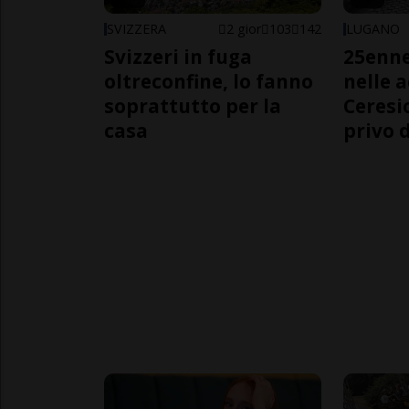
SVIZZERA
2 gior
103
142
LUGANO
Svizzeri in fuga
25enn
oltreconfine, lo fanno
nelle 
soprattutto per la
Ceresi
casa
privo d