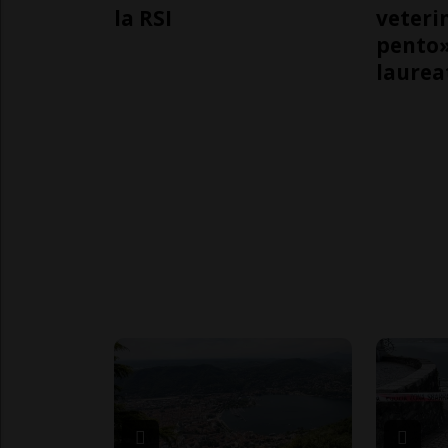
la RSI
veteri
pento»
laurea