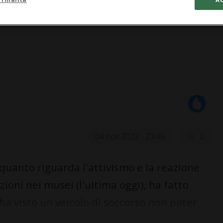
04 nov 2022 - 23:45
2
quanto riguarda l'attivismo e la reazione
zioni nei musei (l'ultima oggi), ha fatto
 ha visto un veicolo di soccorso non poter