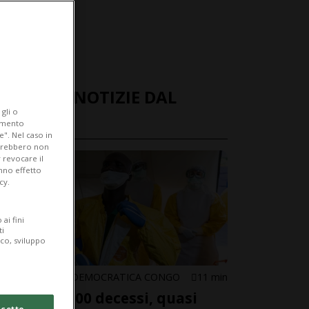
ULTIME NOTIZIE DAL
gli o
MONDO
iamento
e". Nel caso in
potrebbero non
 revocare il
anno effetto
cy.
ai fini
ti
ico, sviluppo
REPUBBLICA DEMOCRATICA CONGO
11 min
Ebola: 1'800 decessi, quasi
cetto