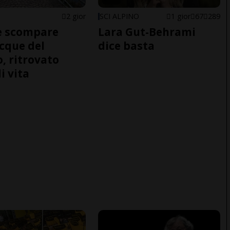
2 gior
SCI ALPINO
1 gior
67
289
e scompare
Lara Gut-Behrami
acque del
dice basta
o, ritrovato
i vita