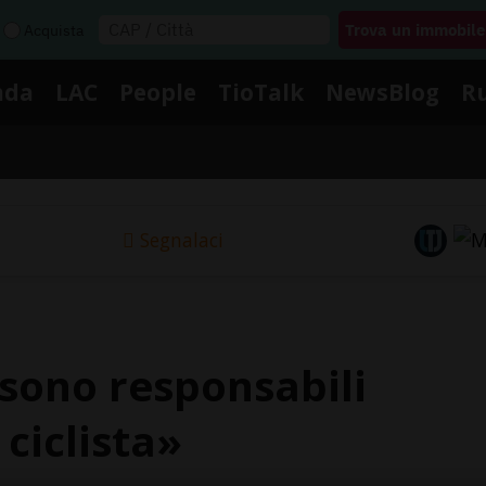
Acquista
nda
LAC
People
TioTalk
NewsBlog
R
Segnalaci
n sono responsabili
 ciclista»