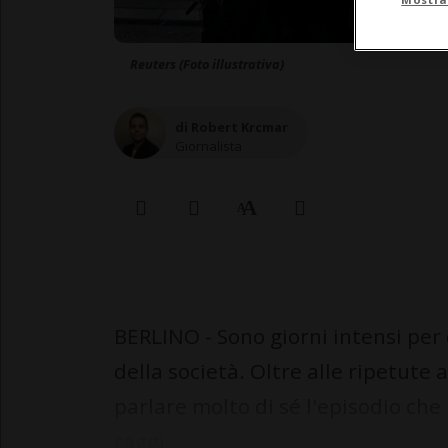
Reuters (Foto illustrativa)
di Robert Krcmar
Giornalista
BERLINO - Sono giorni intensi per 
della società. Oltre alle ripetute a
parlare molto di sé l'episodio che
raggi...