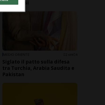
4'000 i casi
MEDIO ORIENTE
2 ore
4
Siglato il patto sulla difesa
tra Turchia, Arabia Saudita e
Pakistan