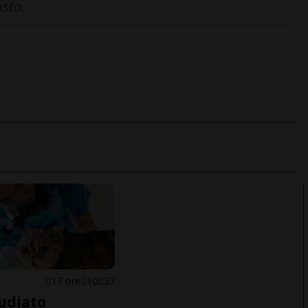
osta.
17 ore
10
37
udiato