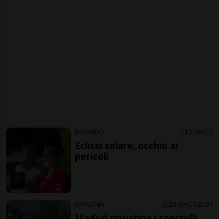
MONDO
10 ore
7
Eclissi solare, occhio ai
pericoli
SPAGNA
20 ore
12
97
Madrid ripristina i controlli