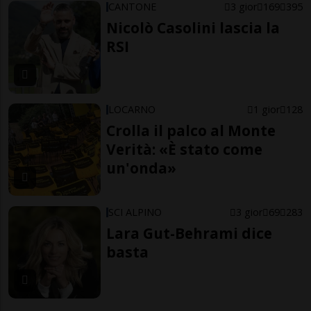
CANTONE
3 gior
169
395
Nicolò Casolini lascia la
RSI
LOCARNO
1 gior
128
Crolla il palco al Monte
Verità: «È stato come
un'onda»
SCI ALPINO
3 gior
69
283
Lara Gut-Behrami dice
basta