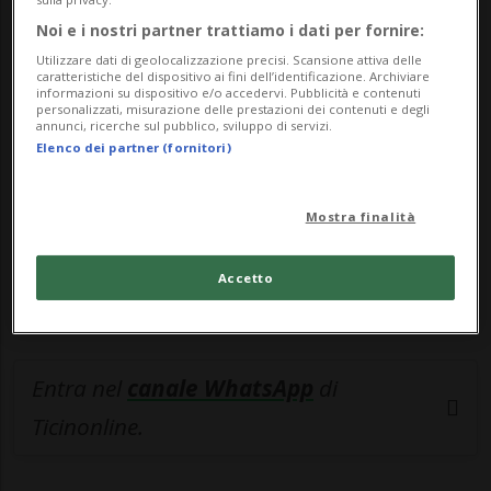
Noi e i nostri partner trattiamo i dati per fornire:
🔐 Sblocca il nostro archivio
Utilizzare dati di geolocalizzazione precisi. Scansione attiva delle
esclusivo!
caratteristiche del dispositivo ai fini dell’identificazione. Archiviare
informazioni su dispositivo e/o accedervi. Pubblicità e contenuti
personalizzati, misurazione delle prestazioni dei contenuti e degli
Sottoscrivi un abbonamento
Archivio
per
annunci, ricerche sul pubblico, sviluppo di servizi.
Elenco dei partner (fornitori)
leggere questo articolo, oppure scegli
MyTioAbo
per accedere all'archivio e
navigare su sito e app senza pubblicità.
Mostra finalità
ACCEDI
Accetto
Entra nel
canale WhatsApp
di
Ticinonline.