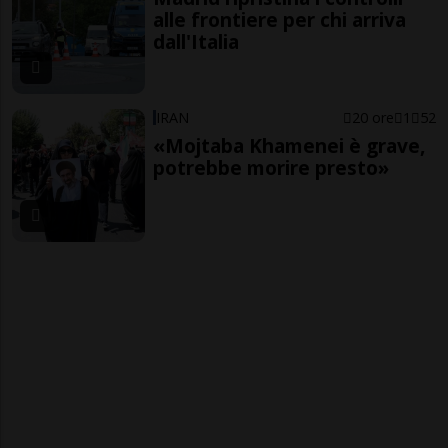
alle frontiere per chi arriva
dall'Italia
IRAN
20 ore
1
52
«Mojtaba Khamenei è grave,
potrebbe morire presto»