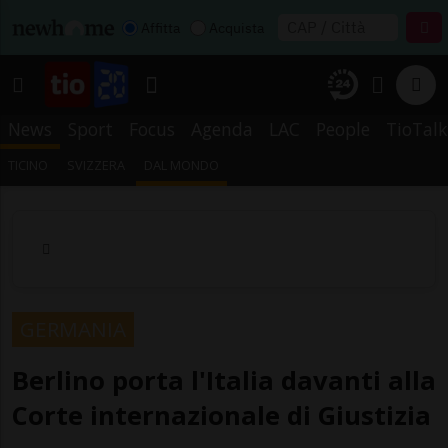
Affitta
Acquista
News
Sport
Focus
Agenda
LAC
People
TioTalk
TICINO
SVIZZERA
DAL MONDO
GERMANIA
Berlino porta l'Italia davanti alla
Corte internazionale di Giustizia