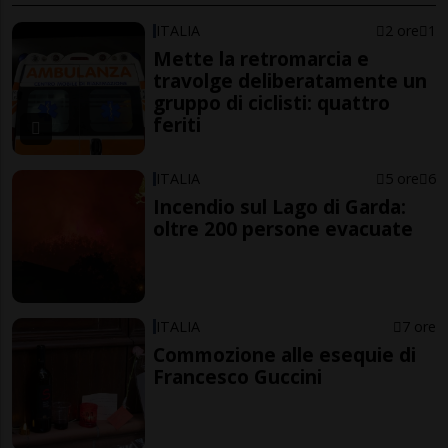
ITALIA
2 ore
1
Mette la retromarcia e
travolge deliberatamente un
gruppo di ciclisti: quattro
feriti
ITALIA
5 ore
6
Incendio sul Lago di Garda:
oltre 200 persone evacuate
ITALIA
7 ore
Commozione alle esequie di
Francesco Guccini