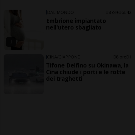
DAL MONDO
8 ore
6
42
Embrione impiantato
nell'utero sbagliato
CINA/GIAPPONE
8 ore
1
Tifone Delfino su Okinawa, la
Cina chiude i porti e le rotte
dei traghetti