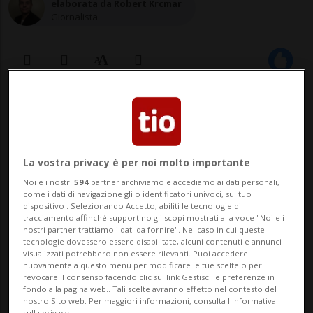
elaborata da Robert Krcmar
Giornalista
30 apr 2022 - 13:24
BERLINO - La Germania ha avviato un
La vostra privacy è per noi molto importante
procedimento davanti alla Corte
Noi e i nostri
594
partner archiviamo e accediamo ai dati personali,
internazionale di giustizia (ICJ) dell'Onu,
come i dati di navigazione gli o identificatori univoci, sul tuo
dispositivo . Selezionando Accetto, abiliti le tecnologie di
basata all'Aia, contro la Repubblica
tracciamento affinché supportino gli scopi mostrati alla voce "Noi e i
nostri partner trattiamo i dati da fornire". Nel caso in cui queste
italiana per mancato rispetto della sua
tecnologie dovessero essere disabilitate, alcuni contenuti e annunci
visualizzati potrebbero non essere rilevanti. Puoi accedere
immunità giurisdizionale come Stato
nuovamente a questo menu per modificare le tue scelte o per
revocare il consenso facendo clic sul link Gestisci le preferenze in
sovrano. Berlino ...
fondo alla pagina web.. Tali scelte avranno effetto nel contesto del
nostro Sito web. Per maggiori informazioni, consulta l'Informativa
sulla privacy.