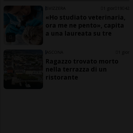
SVIZZERA
1 gior
19
42
«Ho studiato veterinaria,
ora me ne pento», capita
a una laureata su tre
ASCONA
1 gior
Ragazzo trovato morto
nella terrazza di un
ristorante