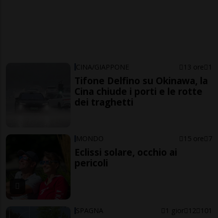
CINA/GIAPPONE
13 ore
1
Tifone Delfino su Okinawa, la
Cina chiude i porti e le rotte
dei traghetti
MONDO
15 ore
7
Eclissi solare, occhio ai
pericoli
SPAGNA
1 gior
12
101