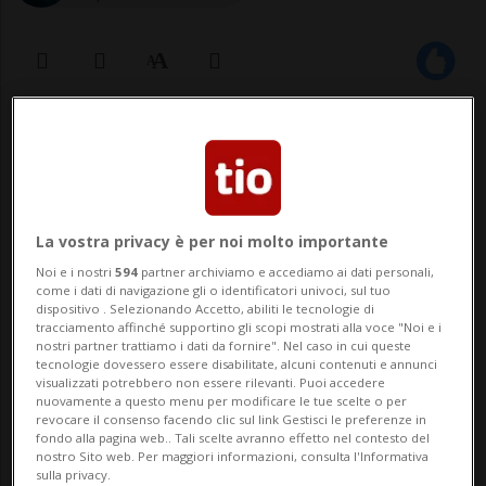
04 dic 2020 - 07:24
Il presidente del Consiglio, Giuseppe
Conte, ha firmato ieri sera il nuovo decreto
La vostra privacy è per noi molto importante
ministeriale (dpcm) con le nuove misure
Noi e i nostri
594
partner archiviamo e accediamo ai dati personali,
come i dati di navigazione gli o identificatori univoci, sul tuo
per fronteggiare l'emergenza
dispositivo . Selezionando Accetto, abiliti le tecnologie di
tracciamento affinché supportino gli scopi mostrati alla voce "Noi e i
epidemiologica da Covid-19 in Italia.
nostri partner trattiamo i dati da fornire". Nel caso in cui queste
tecnologie dovessero essere disabilitate, alcuni contenuti e annunci
Spiccano le decisioni sulle quarantene per
visualizzati potrebbero non essere rilevanti. Puoi accedere
nuovamente a questo menu per modificare le tue scelte o per
chi rientra dall'...
revocare il consenso facendo clic sul link Gestisci le preferenze in
fondo alla pagina web.. Tali scelte avranno effetto nel contesto del
nostro Sito web. Per maggiori informazioni, consulta l'Informativa
sulla privacy.