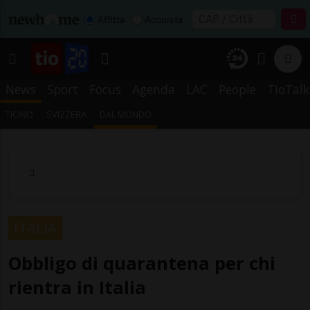
Affitta
Acquista
News
Sport
Focus
Agenda
LAC
People
TioTalk
TICINO
SVIZZERA
DAL MONDO
ITALIA
Obbligo di quarantena per chi
rientra in Italia