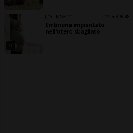
DAL MONDO
12 ore
6
48
Embrione impiantato
nell'utero sbagliato