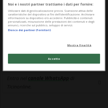
🔐 Sblocca il nostro archivio
Noi e i nostri partner trattiamo i dati per fornire:
esclusivo!
Utilizzare dati di geolocalizzazione precisi. Scansione attiva delle
caratteristiche del dispositivo ai fini dell’identificazione. Archiviare
informazioni su dispositivo e/o accedervi. Pubblicità e contenuti
Sottoscrivi un abbonamento
Archivio
per
personalizzati, misurazione delle prestazioni dei contenuti e degli
annunci, ricerche sul pubblico, sviluppo di servizi.
leggere questo articolo, oppure scegli
Elenco dei partner (fornitori)
MyTioAbo
per accedere all'archivio e
navigare su sito e app senza pubblicità.
Mostra finalità
ACCEDI
Accetto
Entra nel
canale WhatsApp
di
Ticinonline.