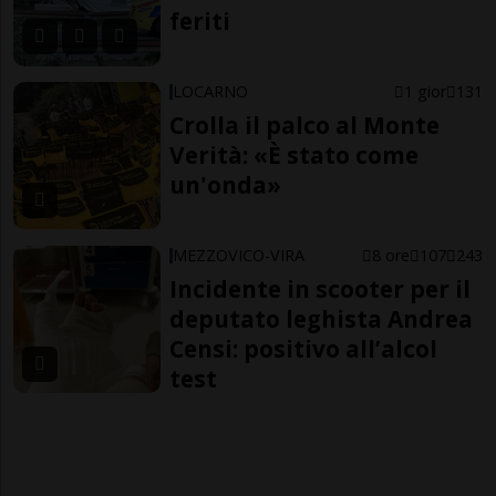
feriti
LOCARNO
1 gior
131
Crolla il palco al Monte
Verità: «È stato come
un'onda»
MEZZOVICO-VIRA
8 ore
107
243
Incidente in scooter per il
deputato leghista Andrea
Censi: positivo all’alcol
test