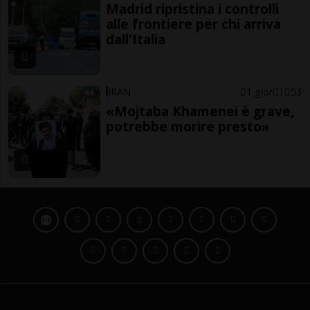
Madrid ripristina i controlli
alle frontiere per chi arriva
dall'Italia
IRAN
1 gior
1
53
«Mojtaba Khamenei è grave,
potrebbe morire presto»