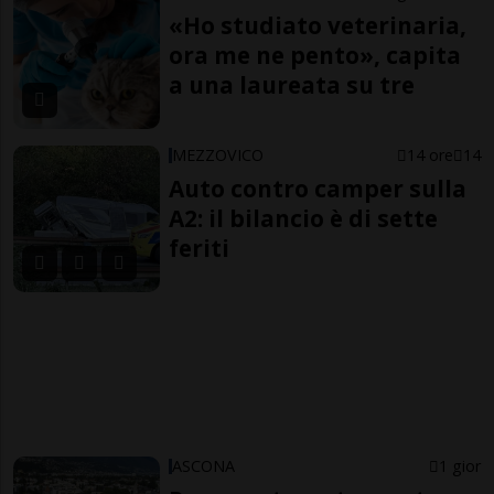
«Ho studiato veterinaria,
ora me ne pento», capita
a una laureata su tre
MEZZOVICO
14 ore
14
Auto contro camper sulla
A2: il bilancio è di sette
feriti
ASCONA
1 gior