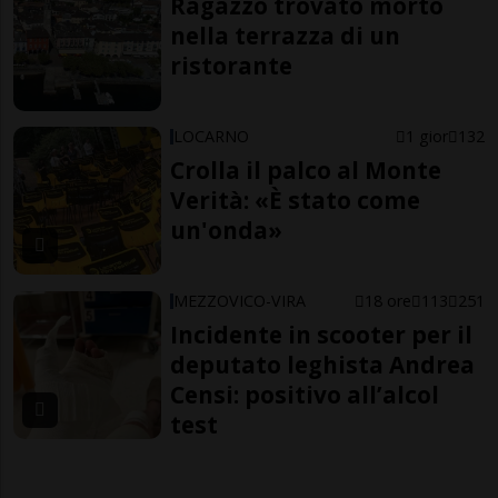
Ragazzo trovato morto
nella terrazza di un
ristorante
LOCARNO
1 gior
132
Crolla il palco al Monte
Verità: «È stato come
un'onda»
MEZZOVICO-VIRA
18 ore
113
251
Incidente in scooter per il
deputato leghista Andrea
Censi: positivo all’alcol
test