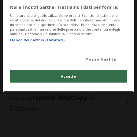
🔐 Sblocca il nostro archivio
Noi e i nostri partner trattiamo i dati per fornire:
esclusivo!
Utilizzare dati di geolocalizzazione precisi. Scansione attiva delle
caratteristiche del dispositivo ai fini dell’identificazione. Archiviare
Sottoscrivi un abbonamento
Archivio
per
informazioni su dispositivo e/o accedervi. Pubblicità e contenuti
personalizzati, misurazione delle prestazioni dei contenuti e degli
leggere questo articolo, oppure scegli
annunci, ricerche sul pubblico, sviluppo di servizi.
Elenco dei partner (fornitori)
MyTioAbo
per accedere all'archivio e
navigare su sito e app senza pubblicità.
Mostra finalità
ACCEDI
Accetto
Entra nel
canale WhatsApp
di
Ticinonline.