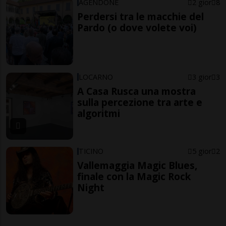
AGENDONE
2 gior
8
Perdersi tra le macchie del
Pardo (o dove volete voi)
LOCARNO
3 gior
3
A Casa Rusca una mostra
sulla percezione tra arte e
algoritmi
TICINO
5 gior
2
Vallemaggia Magic Blues,
finale con la Magic Rock
Night