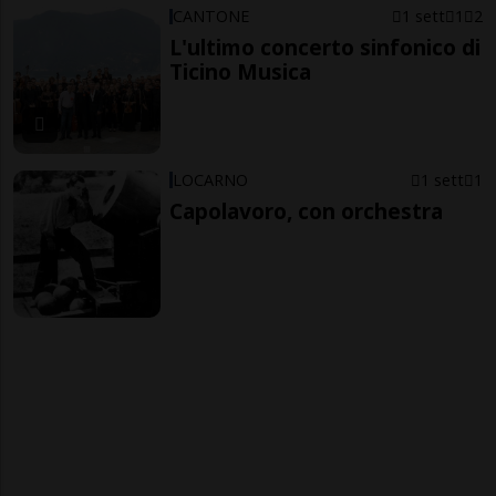
CANTONE
1 sett
1
2
L'ultimo concerto sinfonico di
Ticino Musica
LOCARNO
1 sett
1
Capolavoro, con orchestra