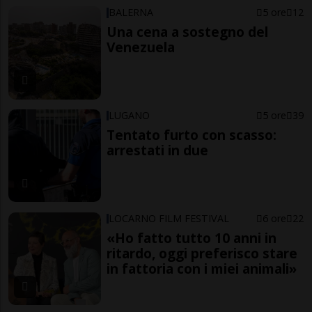
BALERNA
5 ore
12
Una cena a sostegno del
Venezuela
LUGANO
5 ore
39
Tentato furto con scasso:
arrestati in due
LOCARNO FILM FESTIVAL
6 ore
22
«Ho fatto tutto 10 anni in
ritardo, oggi preferisco stare
in fattoria con i miei animali»