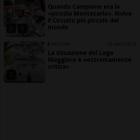
Quando Campione era la
«piccola Montecarlo». Rivive
il Circuito più piccolo del
mondo
CANTONE
2 ore
10
25
La situazione del Lago
Maggiore è «estremamente
critica»