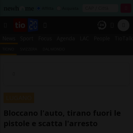
Affitta
Acquista
News
Sport
Focus
Agenda
LAC
People
TioTalk
TICINO
SVIZZERA
DAL MONDO
LUGANO
Bloccano l'auto, tirano fuori le
pistole e scatta l'arresto