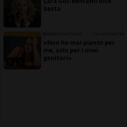
Lara Gut-Behrami dice
basta
ARBEDO-CASTIONE
13 ore
24
154
«Non ho mai pianto per
me, solo per i miei
genitori»