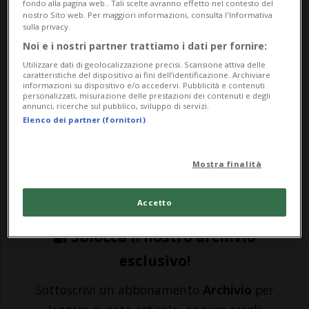
fondo alla pagina web.. Tali scelte avranno effetto nel contesto del
nostro Sito web. Per maggiori informazioni, consulta l'Informativa
patrimonio.
sulla privacy.
Noi e i nostri partner trattiamo i dati per fornire:
Utilizzare dati di geolocalizzazione precisi. Scansione attiva delle
LUGANO - Sono stati accerchiati e
caratteristiche del dispositivo ai fini dell’identificazione. Archiviare
informazioni su dispositivo e/o accedervi. Pubblicità e contenuti
arrestati. È una scena da film quella che si
personalizzati, misurazione delle prestazioni dei contenuti e degli
annunci, ricerche sul pubblico, sviluppo di servizi.
è consumata, questo pomeriggio, sul
Elenco dei partner (fornitori)
lungolago di Lugano. «Un'auto con targhe
francesi è stata raggiunta da due veicoli
Mostra finalità
con a bordo poliziotti in...
Accetto
🔐 Sblocca il nostro archivio
esclusivo!
Sottoscrivi un abbonamento
Archivio
per