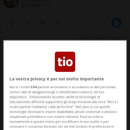
Giornalista
23 set 2021 - 16:51
La vostra privacy è per noi molto importante
Noi e i nostri
594
partner archiviamo e accediamo ai dati personali,
come i dati di navigazione gli o identificatori univoci, sul tuo
dispositivo . Selezionando Accetto, abiliti le tecnologie di
tracciamento affinché supportino gli scopi mostrati alla voce "Noi e i
Nel veicolo, con targhe francesi, due
nostri partner trattiamo i dati da fornire". Nel caso in cui queste
uomini. La polizia conferma un
tecnologie dovessero essere disabilitate, alcuni contenuti e annunci
visualizzati potrebbero non essere rilevanti. Puoi accedere
fermo nell'ambito di un'inchiesta
nuovamente a questo menu per modificare le tue scelte o per
revocare il consenso facendo clic sul link Gestisci le preferenze in
relativa a possibili reati contro il