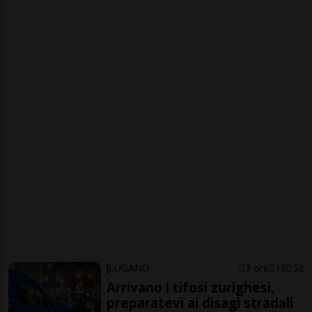
LUGANO
3 ore
16
52
Arrivano i tifosi zurighesi,
preparatevi ai disagi stradali