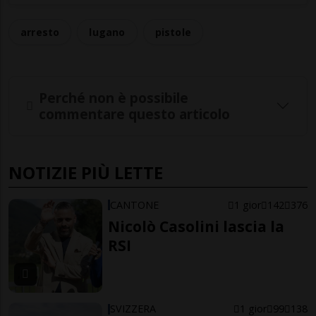
arresto
lugano
pistole
Perché non è possibile
commentare questo articolo
NOTIZIE PIÙ LETTE
CANTONE
1 gior
142
376
Nicolò Casolini lascia la
RSI
SVIZZERA
1 gior
99
138