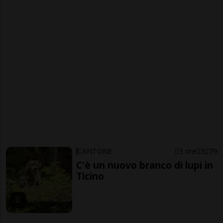
CANTONE
3 ore
3
79
C'è un nuovo branco di lupi in
Ticino