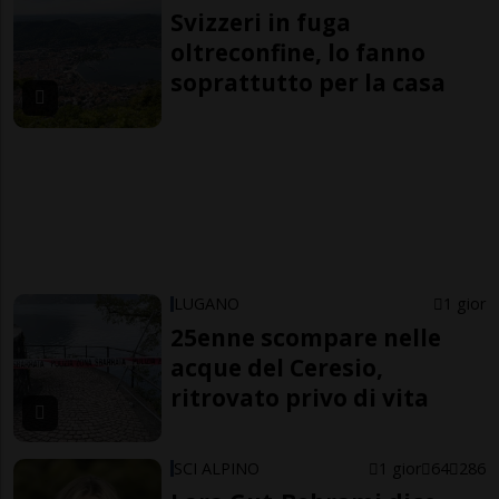
Svizzeri in fuga
oltreconfine, lo fanno
soprattutto per la casa
LUGANO
1 gior
25enne scompare nelle
acque del Ceresio,
ritrovato privo di vita
SCI ALPINO
1 gior
64
286