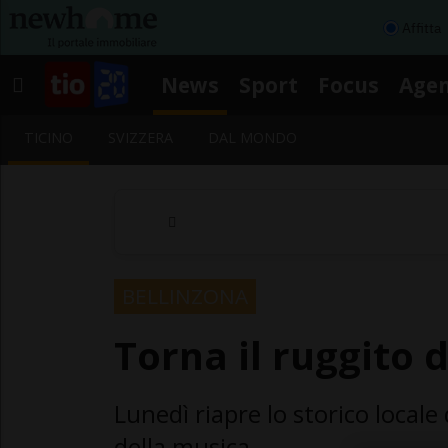
Affitta
News
Sport
Focus
Age
TICINO
SVIZZERA
DAL MONDO
BELLINZONA
Torna il ruggito d
Lunedì riapre lo storico local
della musica