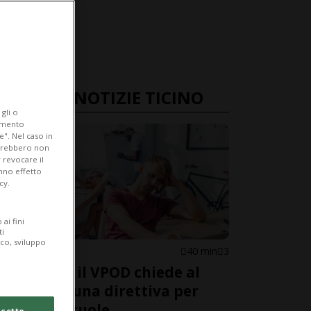
ULTIME NOTIZIE TICINO
gli o
iamento
e". Nel caso in
potrebbero non
 revocare il
anno effetto
cy.
ai fini
ti
ico, sviluppo
CANTONE
40 min
3
Canicola: il VPOD chiede al
Governo una direttiva per
Stato e scuole
cetto