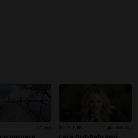
1 gior
SCI ALPINO
1 gior
66
287
e scompare
Lara Gut-Behrami