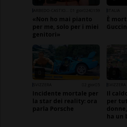
ARBEDO-CASTIONE
1 gior
24
159
ITALIA
«Non ho mai pianto
È mort
per me, solo per i miei
Guccin
genitori»
SVIZZERA
2 gior
5
SVIZZERA
Incidente mortale per
Il cal
la star dei reality: ora
per tut
parla Porsche
donne,
ha un 