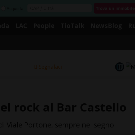
Acquista
nda
LAC
People
TioTalk
NewsBlog
R
Segnalaci
el rock al Bar Castello
e di Viale Portone, sempre nel segno