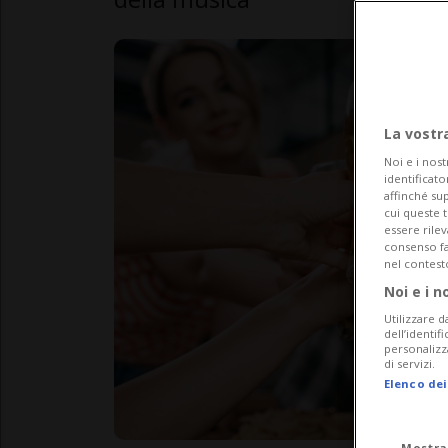
La vostr
Noi e i nost
identificato
affinché sup
cui queste 
essere rile
consenso fac
nel contest
Noi e i n
Utilizzare d
dell’identif
personalizz
di servizi.
Elenco dei
Mostra