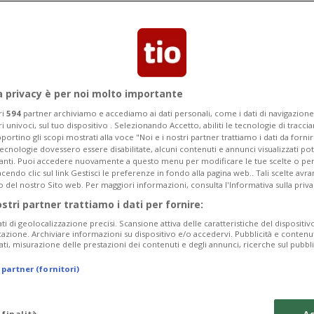
a privacy è per noi molto importante
ri
594
partner archiviamo e accediamo ai dati personali, come i dati di navigazione 
ri univoci, sul tuo dispositivo . Selezionando Accetto, abiliti le tecnologie di tracc
portino gli scopi mostrati alla voce "Noi e i nostri partner trattiamo i dati da fornir
tecnologie dovessero essere disabilitate, alcuni contenuti e annunci visualizzati 
vanti. Puoi accedere nuovamente a questo menu per modificare le tue scelte o per
endo clic sul link Gestisci le preferenze in fondo alla pagina web.. Tali scelte avr
o del nostro Sito web. Per maggiori informazioni, consulta l'Informativa sulla priva
ostri partner trattiamo i dati per fornire:
ati di geolocalizzazione precisi. Scansione attiva delle caratteristiche del dispositivo 
icazione. Archiviare informazioni su dispositivo e/o accedervi. Pubblicità e contenu
ati, misurazione delle prestazioni dei contenuti e degli annunci, ricerche sul pubbl
 partner (fornitori)
 finalità
Ac