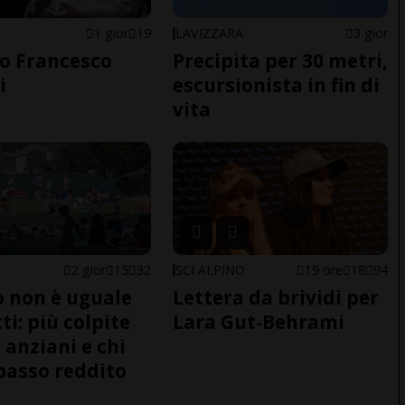
1 gior
19
LAVIZZARA
3 gior
o Francesco
Precipita per 30 metri,
i
escursionista in fin di
vita
2 gior
15
32
SCI ALPINO
19 ore
18
94
do non è uguale
Lettera da brividi per
ti: più colpite
Lara Gut-Behrami
 anziani e chi
basso reddito