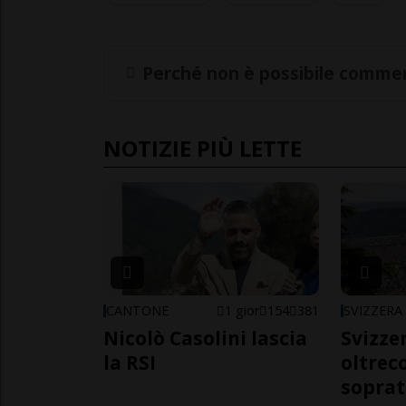
Perché non è possibile commen
NOTIZIE PIÙ LETTE
CANTONE
1 gior
154
381
SVIZZERA
Nicolò Casolini lascia
Svizzer
la RSI
oltrec
soprat