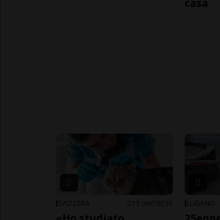
casa
SVIZZERA
13 ore
9
31
LUGANO
«Ho studiato
25enn