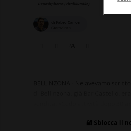
Depositphotos (VitalikRadko)
di Fabio Caironi
Giornalista
BELLINZONA - Ne avevamo scritto al
di Bellinzona, già Bar Castello, er
vendita: «Cedo attività dopo 30 an
🔐 Sblocca il n