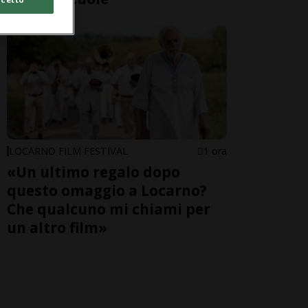
LOCARNO FILM FESTIVAL
1 ora
«Un ultimo regalo dopo
questo omaggio a Locarno?
Che qualcuno mi chiami per
un altro film»