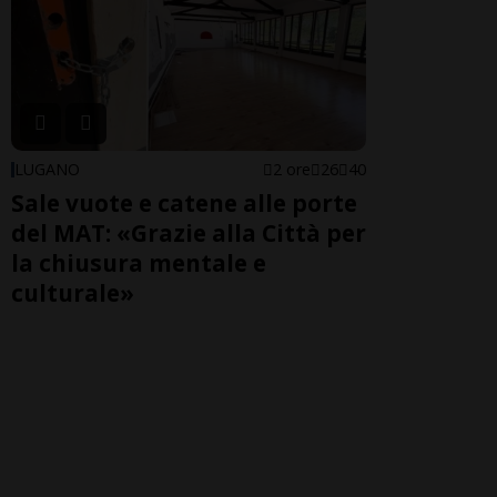
LUGANO
2 ore
26
40
Sale vuote e catene alle porte
del MAT: «Grazie alla Città per
la chiusura mentale e
culturale»