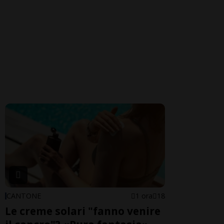
CANTONE
1 ora
18
Le creme solari "fanno venire