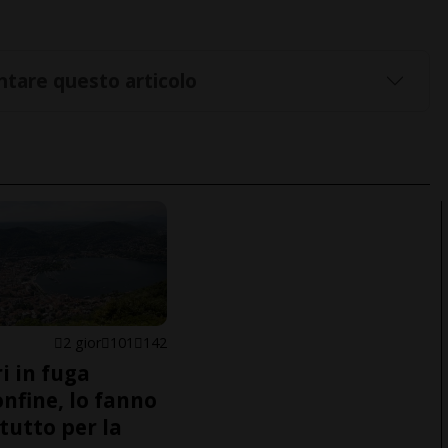
tare questo articolo
2 gior
101
142
i in fuga
onfine, lo fanno
tutto per la