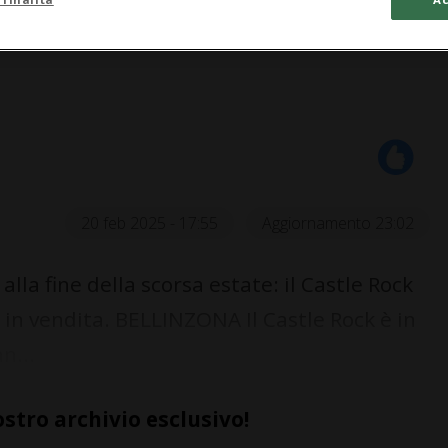
20 feb 2025 - 17:55
Aggiornamento 23:02
la fine della scorsa estate: il Castle Rock
a in vendita. BELLINZONA Il Castle Rock è in
n...
ostro archivio esclusivo!