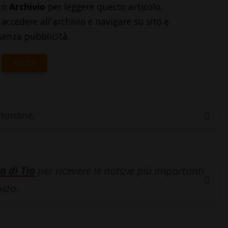
to
Archivio
per leggere questo articolo,
accedere all'archivio e navigare su sito e
senza pubblicità.
ACCEDI
inonline.
a di Tio
per ricevere le notizie più importanti
osta.