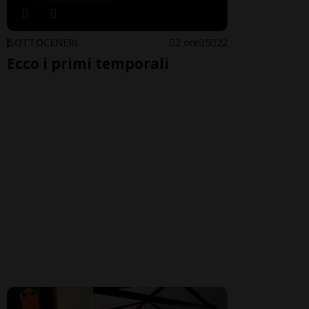
SOTTOCENERI
2 ore
5
22
Ecco i primi temporali