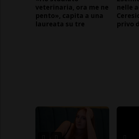
veterinaria, ora me ne
nelle 
pento», capita a una
Ceresi
laureata su tre
privo d