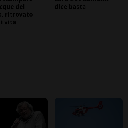
acque del
dice basta
o, ritrovato
i vita