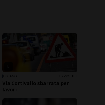
LUGANO
2 ore
1
3
Via Cortivallo sbarrata per
lavori