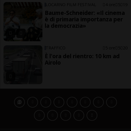
LOCARNO FILM FESTIVAL
4 ore
5
19
Baume-Schneider: «Il cinema
è di primaria importanza per
la democrazia»
TRAFFICO
5 ore
5
20
È l'ora del rientro: 10 km ad
Airolo