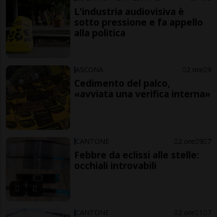
L'industria audiovisiva è
sotto pressione e fa appello
alla politica
ASCONA
2 ore
9
Cedimento del palco,
«avviata una verifica interna»
CANTONE
2 ore
9
7
Febbre da eclissi alle stelle:
occhiali introvabili
CANTONE
2 ore
1
7