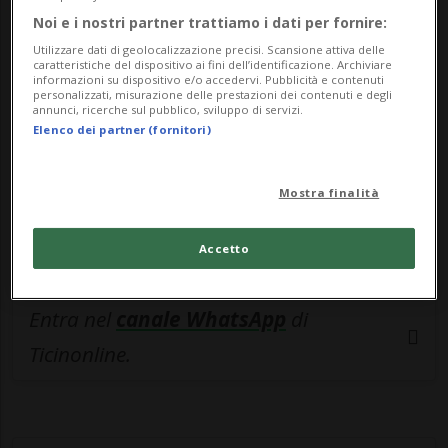
🔐 Sblocca il nostro archivio
Noi e i nostri partner trattiamo i dati per fornire:
esclusivo!
Utilizzare dati di geolocalizzazione precisi. Scansione attiva delle
caratteristiche del dispositivo ai fini dell’identificazione. Archiviare
Sottoscrivi un abbonamento
Archivio
per
informazioni su dispositivo e/o accedervi. Pubblicità e contenuti
personalizzati, misurazione delle prestazioni dei contenuti e degli
leggere questo articolo, oppure scegli
annunci, ricerche sul pubblico, sviluppo di servizi.
Elenco dei partner (fornitori)
MyTioAbo
per accedere all'archivio e
navigare su sito e app senza pubblicità.
Mostra finalità
ACCEDI
Accetto
Entra nel
canale WhatsApp
di
Ticinonline.