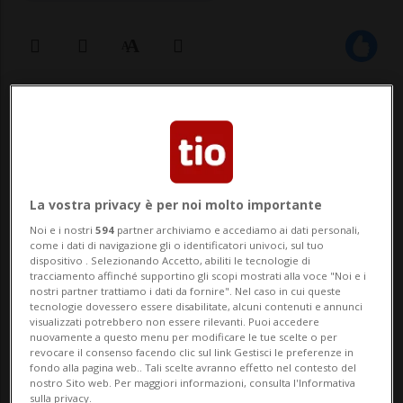
01 ago 2024 - 21:15
GIUBIASCO - Oltre 350 persone hanno
partecipato alla cerimonia organizzata
La vostra privacy è per noi molto importante
dalla Lega dei Ticinesi a Giubiasco, in
Noi e i nostri
594
partner archiviamo e accediamo ai dati personali,
occasione della festa nazionale. Presenti il
come i dati di navigazione gli o identificatori univoci, sul tuo
dispositivo . Selezionando Accetto, abiliti le tecnologie di
tracciamento affinché supportino gli scopi mostrati alla voce "Noi e i
coordinatore ad interim della Lega, il
nostri partner trattiamo i dati da fornire". Nel caso in cui queste
tecnologie dovessero essere disabilitate, alcuni contenuti e annunci
consigliere di Stato Norman Gobbi e il suo
visualizzati potrebbero non essere rilevanti. Puoi accedere
nuovamente a questo menu per modificare le tue scelte o per
collega ...
revocare il consenso facendo clic sul link Gestisci le preferenze in
fondo alla pagina web.. Tali scelte avranno effetto nel contesto del
nostro Sito web. Per maggiori informazioni, consulta l'Informativa
sulla privacy.