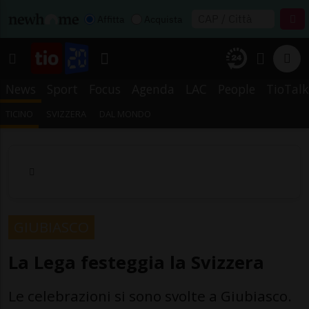
Affitta
Acquista
News
Sport
Focus
Agenda
LAC
People
TioTalk
TICINO
SVIZZERA
DAL MONDO
GIUBIASCO
La Lega festeggia la Svizzera
Le celebrazioni si sono svolte a Giubiasco.