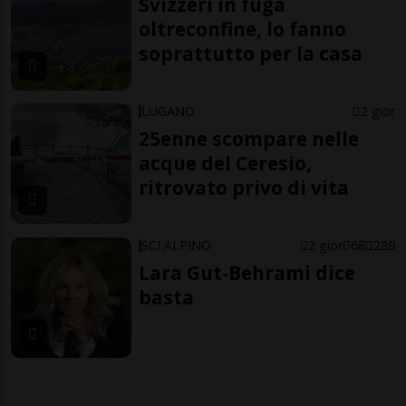
Svizzeri in fuga
oltreconfine, lo fanno
soprattutto per la casa
LUGANO
2 gior
25enne scompare nelle
acque del Ceresio,
ritrovato privo di vita
SCI ALPINO
2 gior
68
289
Lara Gut-Behrami dice
basta