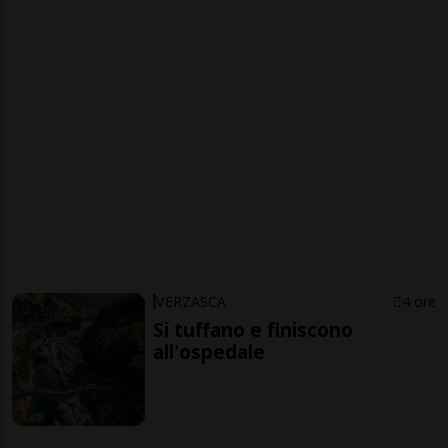
VERZASCA
4 ore
Si tuffano e finiscono
all'ospedale