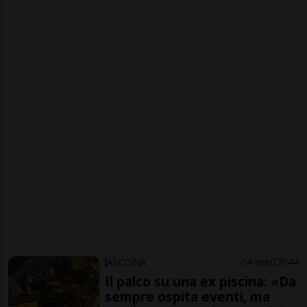
ASCONA
4 ore
7
44
Il palco su una ex piscina: «Da
sempre ospita eventi, ma