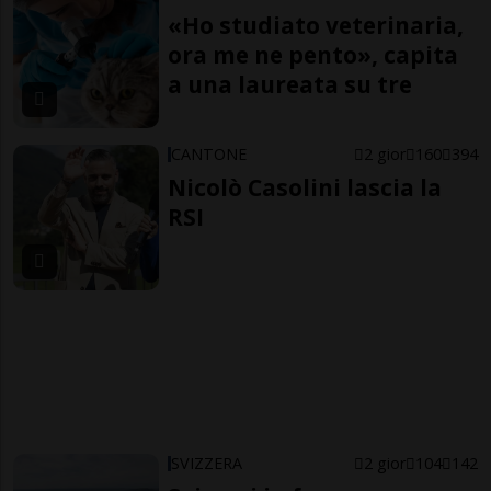
«Ho studiato veterinaria,
ora me ne pento», capita
a una laureata su tre
CANTONE
2 gior
160
394
Nicolò Casolini lascia la
RSI
SVIZZERA
2 gior
104
142