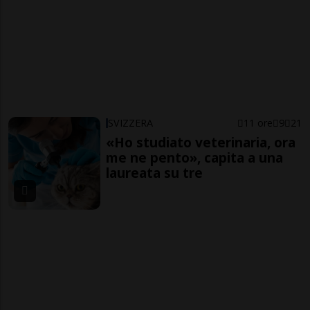
SVIZZERA
11 ore
9
21
«Ho studiato veterinaria, ora
me ne pento», capita a una
laureata su tre