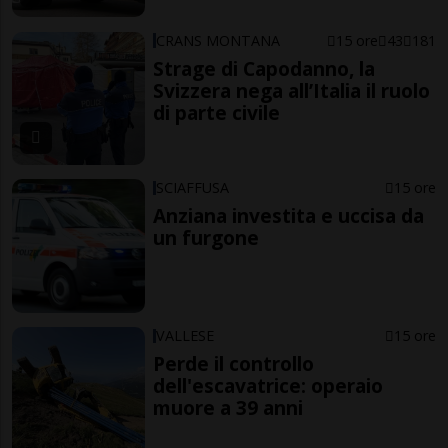
CRANS MONTANA
15 ore
43
181
Strage di Capodanno, la
Svizzera nega all’Italia il ruolo
di parte civile
SCIAFFUSA
15 ore
Anziana investita e uccisa da
un furgone
VALLESE
15 ore
Perde il controllo
dell'escavatrice: operaio
muore a 39 anni