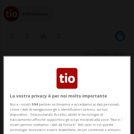
di Redazione
07 lug 2026 - 14:10
ZURIGO - Il tribunale minorile di Dielsdorf
(ZH) ha condannato oggi un giovane a un
anno di reclusione per plurimo tentato
La vostra privacy è per noi molto importante
omicidio. Il ragazzo, che all'epoca dei fatti
Noi e i nostri
594
partner archiviamo e accediamo ai dati personali,
come i dati di navigazione gli o identificatori univoci, sul tuo
aveva 15 anni, nel 2024 aveva accoltellato
dispositivo . Selezionando Accetto, abiliti le tecnologie di
tracciamento affinché supportino gli scopi mostrati alla voce "Noi e i
un ebreo ortodosso a Zurigo.
nostri partner trattiamo i dati da fornire". Nel caso in cui queste
tecnologie dovessero essere disabilitate, alcuni contenuti e annunci