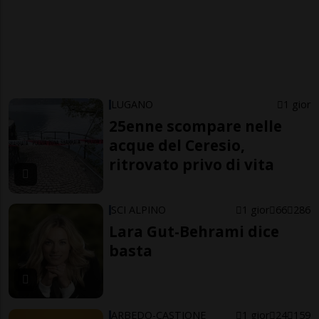
LUGANO
1 gior
25enne scompare nelle
acque del Ceresio,
ritrovato privo di vita
SCI ALPINO
1 gior
66
286
Lara Gut-Behrami dice
basta
ARBEDO-CASTIONE
1 gior
24
159