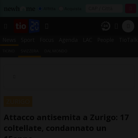
Affitta
Acquista
News
Sport
Focus
Agenda
LAC
People
TioTalk
TICINO
SVIZZERA
DAL MONDO
ZURIGO
Attacco antisemita a Zurigo: 17
coltellate, condannato un