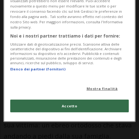
visualizzati potrebbero non essere rilevanti. Puoi accedere
Il 2 marzo alle ore 00:16 il giovane ha
nuovamente a questo menu per modificare le tue scelte o per
revocare il consenso facendo clic sul link Gestisci le preferenze in
annunciato pubblicamente su un social
fondo alla pagina web.. Tali scelte avranno effetto nel contesto del
nostro Sito web. Per maggiori informazioni, consulta l'Informativa
network il suo piano di uccidere ebrei,
sulla privacy.
Noi e i nostri partner trattiamo i dati per fornire:
caricando l'immagine di una pagnotta
Utilizzare dati di geolocalizzazione precisi. Scansione attiva delle
tagliata in quattro parti, accompagnata
caratteristiche del dispositivo ai fini dell’identificazione. Archiviare
informazioni su dispositivo e/o accedervi. Pubblicità e contenuti
personalizzati, misurazione delle prestazioni dei contenuti e degli
dalla scritta in arabo "Presto, insh’Allah".
annunci, ricerche sul pubblico, sviluppo di servizi.
Elenco dei partner (fornitori)
Verso le 21.00 il giovane si è recato presso
Mostra finalità
una sinagoga nella città di Zurigo, dove ha
però trovato la porta chiusa. Poco dopo, ha
Accetto
incontrato quella che sarebbe diventata la
sua vittima: un ebreo ortodosso che stava
andando a piedi dalla sua famiglia.