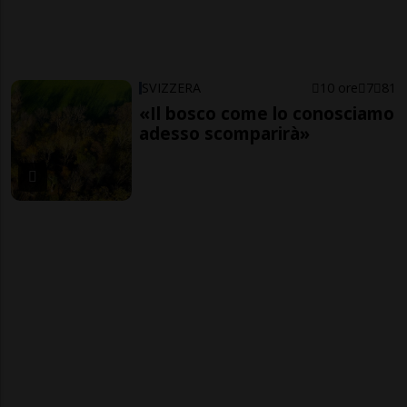
SVIZZERA
10 ore
7
81
«Il bosco come lo conosciamo
adesso scomparirà»