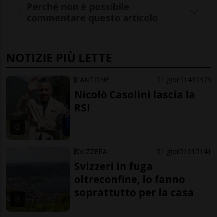
Perché non è possibile
commentare questo articolo
NOTIZIE PIÙ LETTE
CANTONE
1 gior
149
379
Nicolò Casolini lascia la
RSI
SVIZZERA
1 gior
101
141
Svizzeri in fuga
oltreconfine, lo fanno
soprattutto per la casa