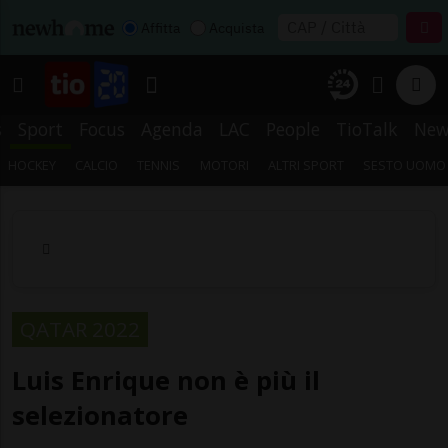
Affitta
Acquista
s
Sport
Focus
Agenda
LAC
People
TioTalk
New
HOCKEY
CALCIO
TENNIS
MOTORI
ALTRI SPORT
SESTO UOMO
QATAR 2022
Luis Enrique non è più il
selezionatore