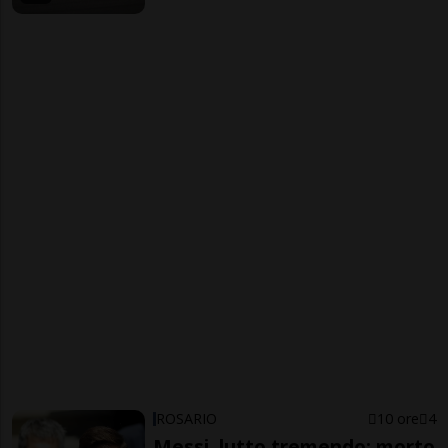
ROSARIO
10 ore
4
Messi, lutto tremendo: morto