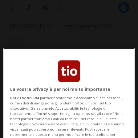
08 dic 2022 - 13:11
Aggiornamento 22:23
5
La vostra privacy è per noi molto importante
Noi e i nostri
594
partner archiviamo e accediamo ai dati personali,
come i dati di navigazione gli o identificatori univoci, sul tuo
"Nessun progresso dal 2018". E
dispositivo . Selezionando Accetto, abiliti le tecnologie di
arriva Luis de la Fuente
tracciamento affinché supportino gli scopi mostrati alla voce "Noi e i
nostri partner trattiamo i dati da fornire". Nel caso in cui queste
tecnologie dovessero essere disabilitate, alcuni contenuti e annunci
visualizzati potrebbero non essere rilevanti. Puoi accedere
nuovamente a questo menu per modificare le tue scelte o per