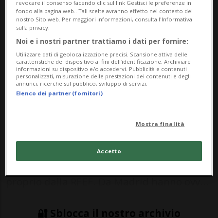
revocare il consenso facendo clic sul link Gestisci le preferenze in
fondo alla pagina web.. Tali scelte avranno effetto nel contesto del
nostro Sito web. Per maggiori informazioni, consulta l'Informativa
Nessun risultato trovato.
sulla privacy.
Noi e i nostri partner trattiamo i dati per fornire:
Utilizzare dati di geolocalizzazione precisi. Scansione attiva delle
caratteristiche del dispositivo ai fini dell’identificazione. Archiviare
MONDIALI 2022: Risultati e classifiche
informazioni su dispositivo e/o accedervi. Pubblicità e contenuti
personalizzati, misurazione delle prestazioni dei contenuti e degli
annunci, ricerche sul pubblico, sviluppo di servizi.
Elenco dei partner (fornitori)
MADRID - La sconfitta, ai rigori, patita
contro il Marocco è costata il posto a Luis
Mostra finalità
Enrique. Il matrimonio tra il 52enne
tecnico e la Federazione spagnola si è
Accetto
infatti interrotto, come comunicato
proprio dalla RFEF. Da Madrid hanno ovv...
🔐 Sblocca il nostro archivio