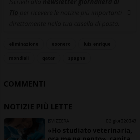
Iscriviti alla
newsletter giornaliera di
Tio
per ricevere le notizie più importanti
direttamente nella tua casella di posta.
eliminazione
esonero
luis enrique
mondiali
qatar
spagna
COMMENTI
NOTIZIE PIÙ LETTE
SVIZZERA
2 gior
20
43
«Ho studiato veterinaria,
ora me ne pento», capita