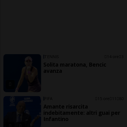
TENNIS
14 ore
3
Solita maratona, Bencic
avanza
FIFA
15 ore
11
80
Amante risarcita
indebitamente: altri guai per
Infantino