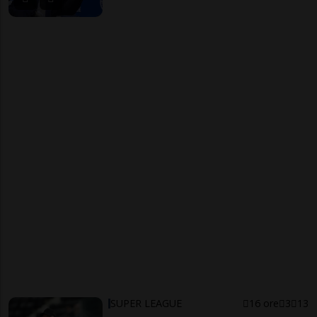
SUPER LEAGUE
16 ore
3
13