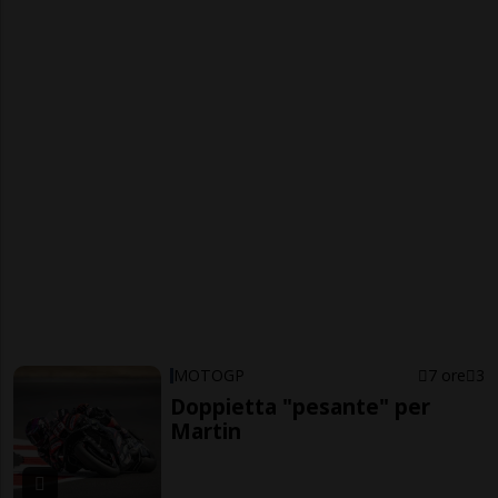
MOTOGP
7 ore
3
Doppietta "pesante" per
Martin