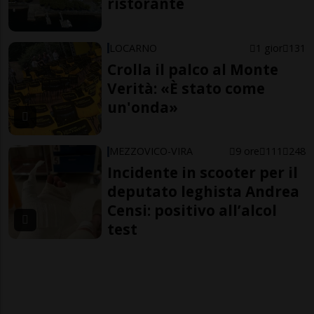
ristorante
LOCARNO
1 gior
131
Crolla il palco al Monte
Verità: «È stato come
un'onda»
MEZZOVICO-VIRA
9 ore
111
248
Incidente in scooter per il
deputato leghista Andrea
Censi: positivo all’alcol
test