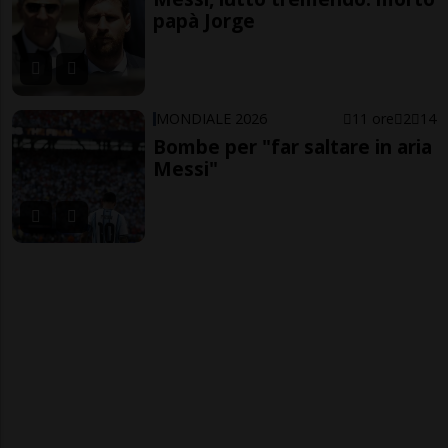
papà Jorge
MONDIALE 2026
11 ore
2
14
Bombe per "far saltare in aria
Messi"