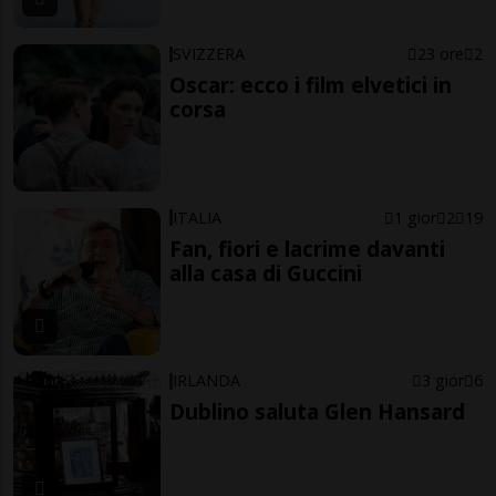
SVIZZERA
23 ore
2
Oscar: ecco i film elvetici in
corsa
ITALIA
1 gior
2
19
Fan, fiori e lacrime davanti
alla casa di Guccini
IRLANDA
3 gior
6
Dublino saluta Glen Hansard