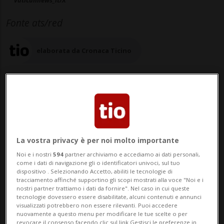
vaticannews_it/X
Fonte ats/red
elaborata da Cronaca Ticino
15 nov 2025 - 14:18
La vostra privacy è per noi molto importante
Noi e i nostri
594
partner archiviamo e accediamo ai dati personali,
come i dati di navigazione gli o identificatori univoci, sul tuo
dispositivo . Selezionando Accetto, abiliti le tecnologie di
tracciamento affinché supportino gli scopi mostrati alla voce "Noi e i
nostri partner trattiamo i dati da fornire". Nel caso in cui queste
tecnologie dovessero essere disabilitate, alcuni contenuti e annunci
visualizzati potrebbero non essere rilevanti. Puoi accedere
nuovamente a questo menu per modificare le tue scelte o per
CITTÀ DEL VATICANO - Papa Leone XIV ha
revocare il consenso facendo clic sul link Gestisci le preferenze in