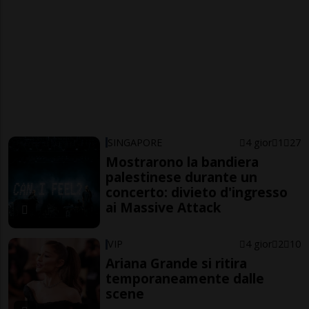
SINGAPORE
4 gior
1
27
Mostrarono la bandiera
palestinese durante un
concerto: divieto d'ingresso
ai Massive Attack
VIP
4 gior
2
10
Ariana Grande si ritira
temporaneamente dalle
scene