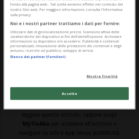
fondo alla pagina web.. Tali scelte avranno effetto nel contesto del
ricevuto in udienza oggi circa
nostro Sito web. Per maggiori informazioni, consulta l'Informativa
sulla privacy.
centosessanta rappresentanti del mondo
Noi e i nostri partner trattiamo i dati per fornire:
del cinema, registi, attori e maestranze.
Utilizzare dati di geolocalizzazione precisi. Scansione attiva delle
caratteristiche del dispositivo ai fini dell’identificazione. Archiviare
Tanti i nomi famosi, a partire dai premi
informazioni su dispositivo e/o accedervi. Pubblicità e contenuti
personalizzati, misurazione delle prestazioni dei contenuti e degli
Oscar Spike Lee e Cate Blanchett.Nella
annunci, ricerche sul pubblico, sviluppo di servizi.
Elenco dei partner (fornitori)
Sala Clementina c...
Mostra finalità
🔐 Sblocca il nostro archivio
esclusivo!
Accetto
Sottoscrivi un abbonamento
Archivio
per
leggere questo articolo, oppure scegli
MyTioAbo
per accedere all'archivio e
navigare su sito e app senza pubblicità.