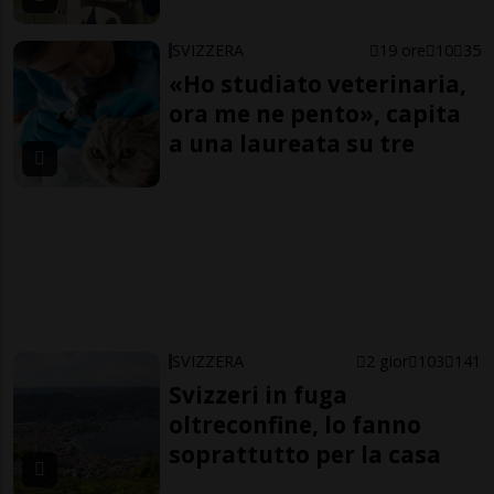
SVIZZERA
19 ore
10
35
«Ho studiato veterinaria,
ora me ne pento», capita
a una laureata su tre
SVIZZERA
2 gior
103
141
Svizzeri in fuga
oltreconfine, lo fanno
soprattutto per la casa