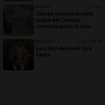
LUGANO
2 gior
25enne scompare nelle
acque del Ceresio,
ritrovato privo di vita
SCI ALPINO
1 gior
68
288
Lara Gut-Behrami dice
basta