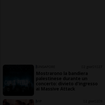
SINGAPORE
2 gior
1
27
Mostrarono la bandiera
palestinese durante un
concerto: divieto d'ingresso
ai Massive Attack
VIP
2 gior
2
9