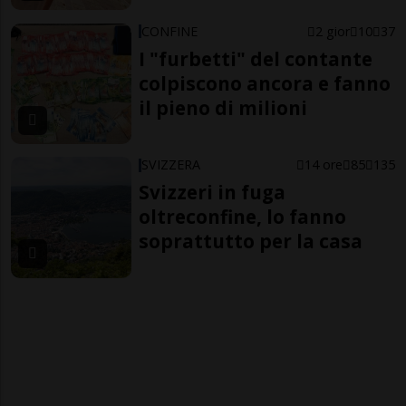
CONFINE
2 gior
10
37
I "furbetti" del contante
colpiscono ancora e fanno
il pieno di milioni
SVIZZERA
14 ore
85
135
Svizzeri in fuga
oltreconfine, lo fanno
soprattutto per la casa