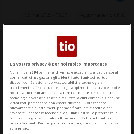
06 mar 2025 - 06:30
Aggiornamento 08:03
LUGANO - Fresca dalla sua esibizione sul
palco dell'Ariston a Sanremo, la musicista
italiana e ticinese di adozione Kety Fusco
ci racconta del processo creativo che ha
La vostra privacy è per noi molto importante
Noi e i nostri
594
partner archiviamo e accediamo ai dati personali,
portato alla realizzazione del suo ultimo
come i dati di navigazione gli o identificatori univoci, sul tuo
dispositivo . Selezionando Accetto, abiliti le tecnologie di
singolo "Blow". Il prossimo 4 aprile si...
tracciamento affinché supportino gli scopi mostrati alla voce "Noi e i
nostri partner trattiamo i dati da fornire". Nel caso in cui queste
tecnologie dovessero essere disabilitate, alcuni contenuti e annunci
visualizzati potrebbero non essere rilevanti. Puoi accedere
🔐 Sblocca il nostro archivio
nuovamente a questo menu per modificare le tue scelte o per
revocare il consenso facendo clic sul link Gestisci le preferenze in
esclusivo!
fondo alla pagina web.. Tali scelte avranno effetto nel contesto del
nostro Sito web. Per maggiori informazioni, consulta l'Informativa
Sottoscrivi un abbonamento
Archivio
per
sulla privacy.