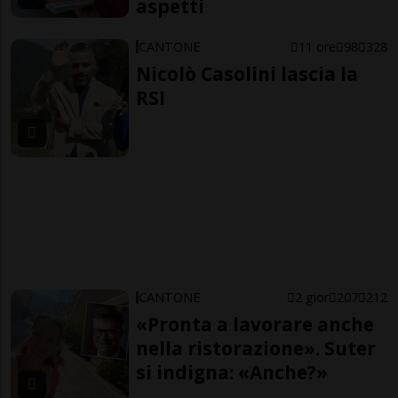
aspetti
CANTONE
11 ore
98
328
Nicolò Casolini lascia la
RSI
CANTONE
2 gior
207
212
«Pronta a lavorare anche
nella ristorazione». Suter
si indigna: «Anche?»