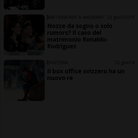
MATRIMONIO A MADEIRA?
2 gior
1
15
Nozze da sogno o solo
rumors? Il caso del
matrimonio Ronaldo-
Rodríguez
SVIZZERA
2 gior
4
Il box office svizzero ha un
nuovo re