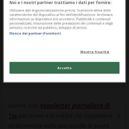
leggere questo articolo, oppure scegli
Noi e i nostri partner trattiamo i dati per fornire:
MyTioAbo
per accedere all'archivio e
Utilizzare dati di geolocalizzazione precisi. Scansione attiva delle
caratteristiche del dispositivo ai fini dell’identificazione. Archiviare
navigare su sito e app senza pubblicità.
informazioni su dispositivo e/o accedervi. Pubblicità e contenuti
personalizzati, misurazione delle prestazioni dei contenuti e degli
annunci, ricerche sul pubblico, sviluppo di servizi.
Elenco dei partner (fornitori)
ACCEDI
Mostra finalità
Entra nel
canale WhatsApp
di
Accetto
Ticinonline.
Iscriviti alla
newsletter giornaliera di
Tio
per ricevere le notizie più importanti
direttamente nella tua casella di posta.