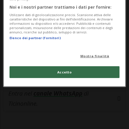
🔐 Sblocca il nostro archivio
Noi e i nostri partner trattiamo i dati per fornire:
esclusivo!
Utilizzare dati di geolocalizzazione precisi. Scansione attiva delle
caratteristiche del dispositivo ai fini dell’identificazione. Archiviare
Sottoscrivi un abbonamento
Archivio
per
informazioni su dispositivo e/o accedervi. Pubblicità e contenuti
personalizzati, misurazione delle prestazioni dei contenuti e degli
leggere questo articolo, oppure scegli
annunci, ricerche sul pubblico, sviluppo di servizi.
Elenco dei partner (fornitori)
MyTioAbo
per accedere all'archivio e
navigare su sito e app senza pubblicità.
Mostra finalità
ACCEDI
Accetto
Entra nel
canale WhatsApp
di
Ticinonline.