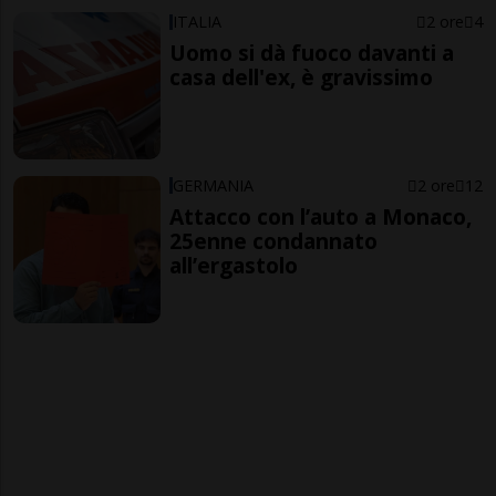
ITALIA
2 ore
4
Uomo si dà fuoco davanti a
casa dell'ex, è gravissimo
GERMANIA
2 ore
12
Attacco con l’auto a Monaco,
25enne condannato
all’ergastolo