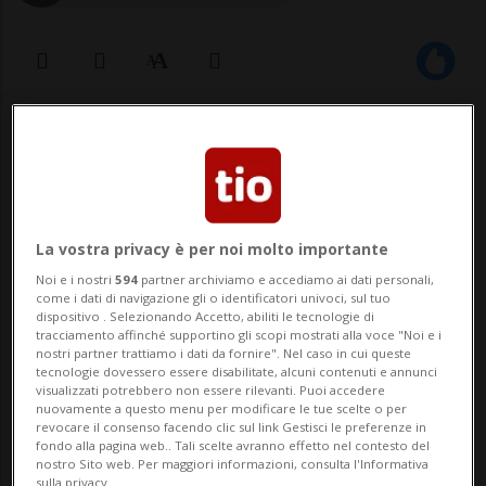
06 ott 2020 - 11:31
ROMA - Il turismo in Italia ha registrato nei
primi otto mesi dell'anno 173,5 milioni di
La vostra privacy è per noi molto importante
presenze e oltre 48 milioni di arrivi, con
Noi e i nostri
594
partner archiviamo e accediamo ai dati personali,
come i dati di navigazione gli o identificatori univoci, sul tuo
una contrazione rispettivamente del
dispositivo . Selezionando Accetto, abiliti le tecnologie di
tracciamento affinché supportino gli scopi mostrati alla voce "Noi e i
52,5% e del 51,1% rispetto allo stesso
nostri partner trattiamo i dati da fornire". Nel caso in cui queste
tecnologie dovessero essere disabilitate, alcuni contenuti e annunci
periodo dell'anno precedente. Secondo
visualizzati potrebbero non essere rilevanti. Puoi accedere
nuovamente a questo menu per modificare le tue scelte o per
una s...
revocare il consenso facendo clic sul link Gestisci le preferenze in
fondo alla pagina web.. Tali scelte avranno effetto nel contesto del
nostro Sito web. Per maggiori informazioni, consulta l'Informativa
sulla privacy.