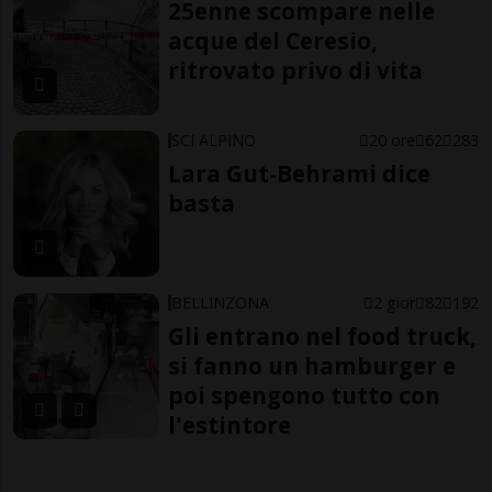
25enne scompare nelle
acque del Ceresio,
ritrovato privo di vita
SCI ALPINO
20 ore
62
283
Lara Gut-Behrami dice
basta
BELLINZONA
2 gior
82
192
Gli entrano nel food truck,
si fanno un hamburger e
poi spengono tutto con
l'estintore