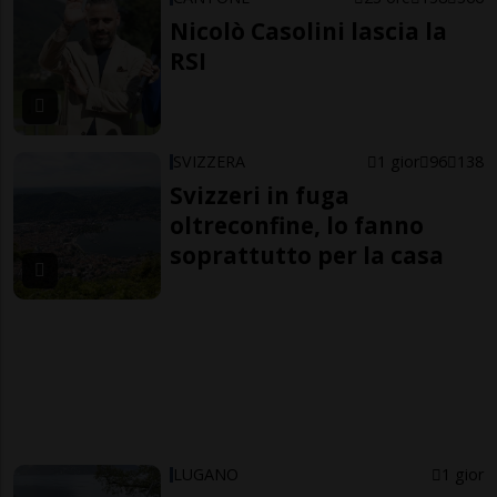
Nicolò Casolini lascia la
RSI
SVIZZERA
1 gior
96
138
Svizzeri in fuga
oltreconfine, lo fanno
soprattutto per la casa
LUGANO
1 gior