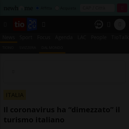
Affitta
Acquista
News
Sport
Focus
Agenda
LAC
People
TioTalk
TICINO
SVIZZERA
DAL MONDO
ITALIA
Il coronavirus ha “dimezzato” il
turismo italiano