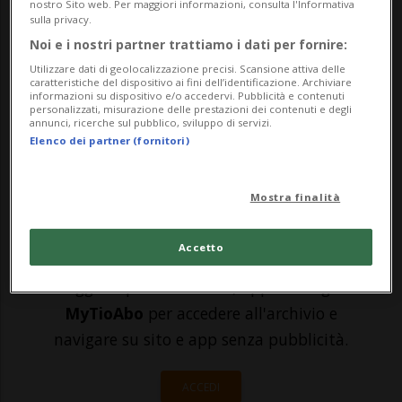
nell'inchiesta sulla gestione del Covid
nostro Sito web. Per maggiori informazioni, consulta l'Informativa
sulla privacy.
nella bergamasca che è stata chiusa oggi.
Noi e i nostri partner trattiamo i dati per fornire:
Tra questi, da quanto è trapelato, ci sono
Utilizzare dati di geolocalizzazione precisi. Scansione attiva delle
caratteristiche del dispositivo ai fini dell’identificazione. Archiviare
informazioni su dispositivo e/o accedervi. Pubblicità e contenuti
l'ex premier Giuseppe Conte, l'ex ministro
personalizzati, misurazione delle prestazioni dei contenuti e degli
annunci, ricerche sul pubblico, sviluppo di servizi.
della salute Roberto Speranza...
Elenco dei partner (fornitori)
🔐 Sblocca il nostro archivio
Mostra finalità
esclusivo!
Accetto
Sottoscrivi un abbonamento
Archivio
per
leggere questo articolo, oppure scegli
MyTioAbo
per accedere all'archivio e
navigare su sito e app senza pubblicità.
ACCEDI