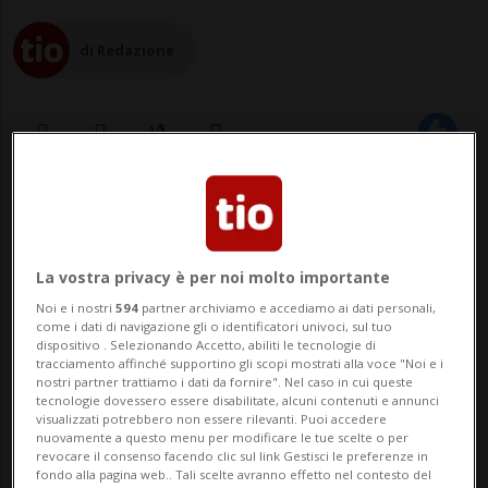
di Redazione
01 mar 2023 - 21:11
Aggiornamento 22:18
13
La vostra privacy è per noi molto importante
Noi e i nostri
594
partner archiviamo e accediamo ai dati personali,
come i dati di navigazione gli o identificatori univoci, sul tuo
dispositivo . Selezionando Accetto, abiliti le tecnologie di
tracciamento affinché supportino gli scopi mostrati alla voce "Noi e i
nostri partner trattiamo i dati da fornire". Nel caso in cui queste
tecnologie dovessero essere disabilitate, alcuni contenuti e annunci
visualizzati potrebbero non essere rilevanti. Puoi accedere
nuovamente a questo menu per modificare le tue scelte o per
MILANO - Sono una ventina gli indagati
revocare il consenso facendo clic sul link Gestisci le preferenze in
fondo alla pagina web.. Tali scelte avranno effetto nel contesto del