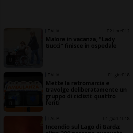
ITALIA
21 ore
12
Malore in vacanza, "Lady
Gucci" finisce in ospedale
ITALIA
1 gior
18
Mette la retromarcia e
travolge deliberatamente un
gruppo di ciclisti: quattro
feriti
ITALIA
1 gior
1
18
Incendio sul Lago di Garda: