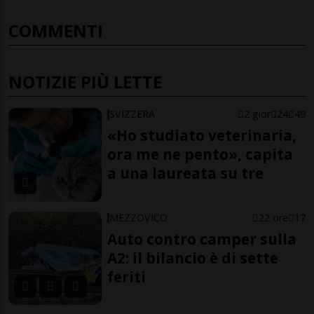
COMMENTI
NOTIZIE PIÙ LETTE
SVIZZERA
2 gior
24
49
«Ho studiato veterinaria,
ora me ne pento», capita
a una laureata su tre
MEZZOVICO
22 ore
17
Auto contro camper sulla
A2: il bilancio è di sette
feriti