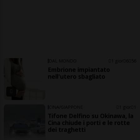
DAL MONDO
1 gior
6
56
Embrione impiantato
nell'utero sbagliato
CINA/GIAPPONE
1 gior
1
Tifone Delfino su Okinawa, la
Cina chiude i porti e le rotte
dei traghetti