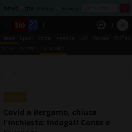
Affitta
Acquista
News
Sport
Focus
Agenda
LAC
People
TioTalk
TICINO
SVIZZERA
DAL MONDO
ITALIA
Covid a Bergamo, chiusa
l'inchiesta: indagati Conte e