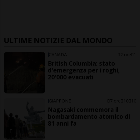
ULTIME NOTIZIE DAL MONDO
CANADA
2 ore
1
British Columbia: stato
d'emergenza per i roghi,
20'000 evacuati
GIAPPONE
7 ore
10
10
Nagasaki commemora il
bombardamento atomico di
81 anni fa