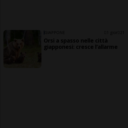
GIAPPONE
1 gior
21
Orsi a spasso nelle città
giapponesi: cresce l’allarme