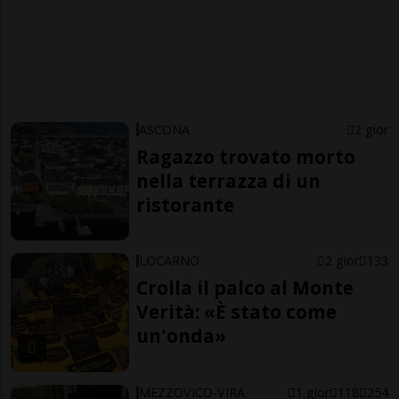
ASCONA
2 gior
Ragazzo trovato morto
nella terrazza di un
ristorante
LOCARNO
2 gior
133
Crolla il palco al Monte
Verità: «È stato come
un'onda»
MEZZOVICO-VIRA
1 gior
118
254