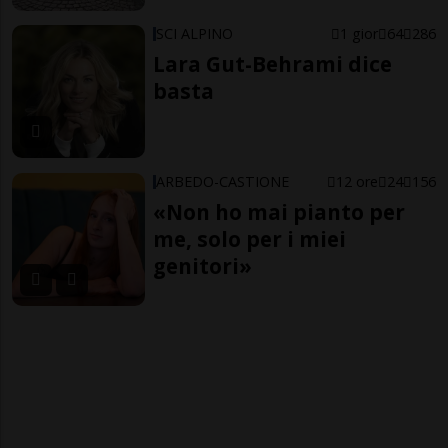
SCI ALPINO
1 gior
64
286
Lara Gut-Behrami dice
basta
ARBEDO-CASTIONE
12 ore
24
156
«Non ho mai pianto per
me, solo per i miei
genitori»