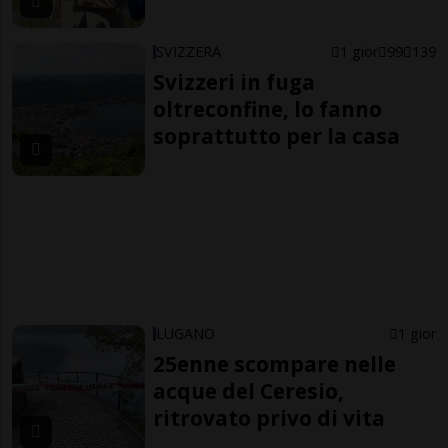
SVIZZERA
1 gior
99
139
Svizzeri in fuga
oltreconfine, lo fanno
soprattutto per la casa
LUGANO
1 gior
25enne scompare nelle
acque del Ceresio,
ritrovato privo di vita