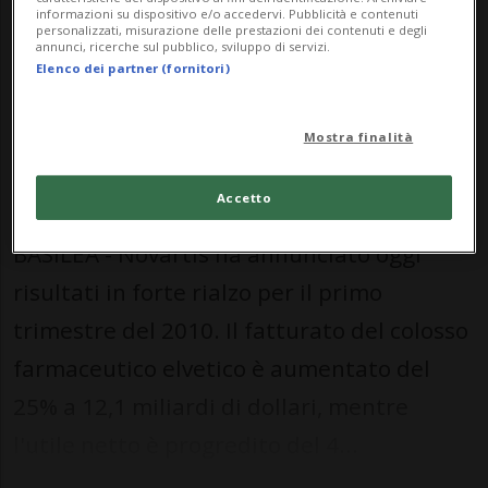
informazioni su dispositivo e/o accedervi. Pubblicità e contenuti
personalizzati, misurazione delle prestazioni dei contenuti e degli
annunci, ricerche sul pubblico, sviluppo di servizi.
Elenco dei partner (fornitori)
Mostra finalità
20 apr 2010 - 09:41
Aggiornamento 13 ott 2014 - 14:03
Accetto
BASILEA - Novartis ha annunciato oggi
risultati in forte rialzo per il primo
trimestre del 2010. Il fatturato del colosso
farmaceutico elvetico è aumentato del
25% a 12,1 miliardi di dollari, mentre
l'utile netto è progredito del 4...