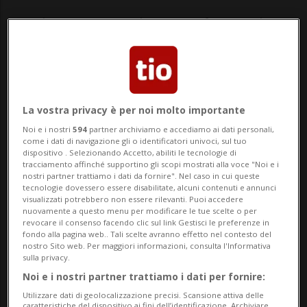
I risultati trimestrali sono in forte rialzo.
La vendita del vaccino ha fruttato 1,1
miliardi di dollari
La vostra privacy è per noi molto importante
Noi e i nostri
594
partner archiviamo e accediamo ai dati personali,
come i dati di navigazione gli o identificatori univoci, sul tuo
dispositivo . Selezionando Accetto, abiliti le tecnologie di
tracciamento affinché supportino gli scopi mostrati alla voce "Noi e i
nostri partner trattiamo i dati da fornire". Nel caso in cui queste
tecnologie dovessero essere disabilitate, alcuni contenuti e annunci
visualizzati potrebbero non essere rilevanti. Puoi accedere
nuovamente a questo menu per modificare le tue scelte o per
revocare il consenso facendo clic sul link Gestisci le preferenze in
fondo alla pagina web.. Tali scelte avranno effetto nel contesto del
nostro Sito web. Per maggiori informazioni, consulta l'Informativa
Keystone
sulla privacy.
Noi e i nostri partner trattiamo i dati per fornire:
Utilizzare dati di geolocalizzazione precisi. Scansione attiva delle
di Paolo dAngelo
caratteristiche del dispositivo ai fini dell’identificazione. Archiviare