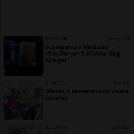
CANTONE
6 ore
1
8
Scomparso a Verdasio:
ricerche per il 67enne Jürg
Morger
CHIASSO
6 ore
3
Ellevel, il benessere da vivere
insieme
LOCARNO
6 ore
1