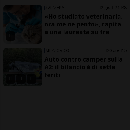
SVIZZERA
2 gior
24
48
«Ho studiato veterinaria,
ora me ne pento», capita
a una laureata su tre
MEZZOVICO
20 ore
15
Auto contro camper sulla
A2: il bilancio è di sette
feriti