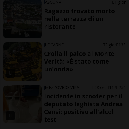
ASCONA
1 gior
Ragazzo trovato morto
nella terrazza di un
ristorante
LOCARNO
2 gior
133
Crolla il palco al Monte
Verità: «È stato come
un'onda»
MEZZOVICO-VIRA
23 ore
117
254
Incidente in scooter per il
deputato leghista Andrea
Censi: positivo all’alcol
test