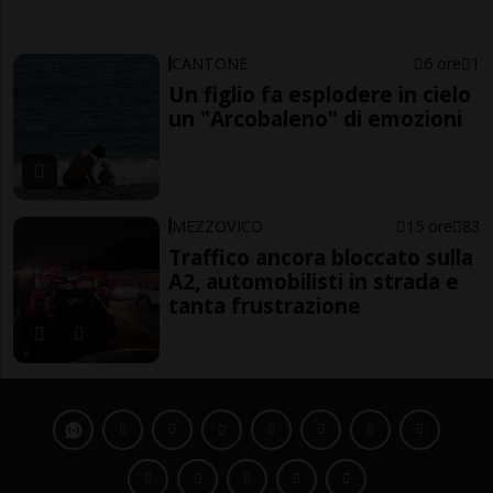
CANTONE
6 ore
1
Un figlio fa esplodere in cielo
un "Arcobaleno" di emozioni
MEZZOVICO
15 ore
83
Traffico ancora bloccato sulla
A2, automobilisti in strada e
tanta frustrazione