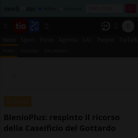
Affitta
Acquista
News
Sport
Focus
Agenda
LAC
People
TioTalk
TICINO
SVIZZERA
DAL MONDO
BLENIO
BlenioPlus: respinto il ricorso
della Caseificio del Gottardo