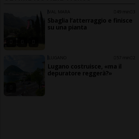
VAL MARA
49 min
3
Sbaglia l’atterraggio e finisce
su una pianta
LUGANO
57 min
2
Lugano costruisce, «ma il
depuratore reggerà?»