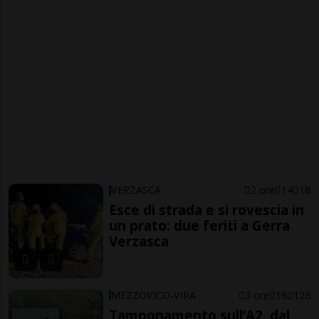
VERZASCA
2 ore
14
18
Esce di strada e si rovescia in
un prato: due feriti a Gerra
Verzasca
MEZZOVICO-VIRA
3 ore
18
126
Tamponamento sull’A2, dal