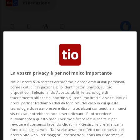
di Redazione
23 giu 2025 - 12:09
BLENIO - A quasi due anni di distanza, a
La vostra privacy è per noi molto importante
inizio giugno è giunta la decisione del
Noi e i nostri
594
partner archiviamo e accediamo ai dati personali,
Consiglio di Stato sul ricorso inoltrato
come i dati di navigazione gli o identificatori univoci, sul tuo
dispositivo . Selezionando Accetto, abiliti le tecnologie di
dalla Caseificio del Gottardo SA contro il
tracciamento affinché supportino gli scopi mostrati alla voce "Noi e i
nostri partner trattiamo i dati da fornire". Nel caso in cui queste
Progetto di sviluppo regionale BlenioPlus,
tecnologie dovessero essere disabilitate, alcuni contenuti e annunci
visualizzati potrebbero non essere rilevanti. Puoi accedere
che include anche come sotto-progetto un
nuovamente a questo menu per modificare le tue scelte o per
revocare il consenso facendo clic sul link Gestisci le preferenze in
...
fondo alla pagina web.. Tali scelte avranno effetto nel contesto del
nostro Sito web. Per maggiori informazioni, consulta l'Informativa