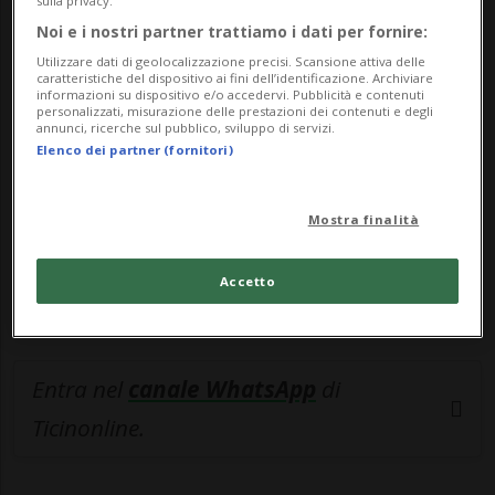
sulla privacy.
Noi e i nostri partner trattiamo i dati per fornire:
🔐 Sblocca il nostro archivio
Utilizzare dati di geolocalizzazione precisi. Scansione attiva delle
esclusivo!
caratteristiche del dispositivo ai fini dell’identificazione. Archiviare
informazioni su dispositivo e/o accedervi. Pubblicità e contenuti
personalizzati, misurazione delle prestazioni dei contenuti e degli
Sottoscrivi un abbonamento
Archivio
per
annunci, ricerche sul pubblico, sviluppo di servizi.
leggere questo articolo, oppure scegli
Elenco dei partner (fornitori)
MyTioAbo
per accedere all'archivio e
navigare su sito e app senza pubblicità.
Mostra finalità
ACCEDI
Accetto
Entra nel
canale WhatsApp
di
Ticinonline.