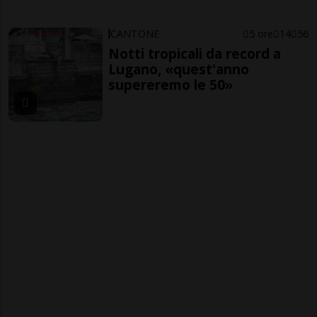
CANTONE
5 ore
14
56
Notti tropicali da record a
Lugano, «quest'anno
supereremo le 50»