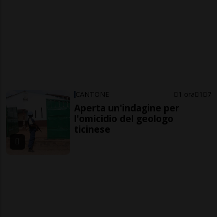
CANTONE
1 ora
1
7
Aperta un'indagine per
l'omicidio del geologo
ticinese