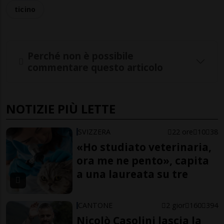
ticino
Perché non è possibile
commentare questo articolo
NOTIZIE PIÙ LETTE
SVIZZERA
22 ore
10
38
«Ho studiato veterinaria,
ora me ne pento», capita
a una laureata su tre
CANTONE
2 gior
160
394
Nicolò Casolini lascia la