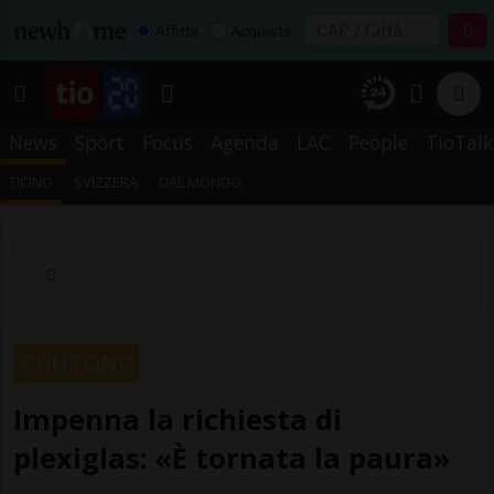
Affitta
Acquista
News
Sport
Focus
Agenda
LAC
People
TioTalk
TICINO
SVIZZERA
DAL MONDO
CANTONE
Impenna la richiesta di
plexiglas: «È tornata la paura»