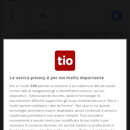
10 gen 2022 - 06:00
Aggiornamento 10:48
«C'è chi teme di ritrovarsi con il
personale dimezzato», spiega
Thomas Bertinotti, responsabile
La vostra privacy è per noi molto importante
dell'azienda produttrice di plexiglas
Noi e i nostri
594
partner archiviamo e accediamo ai dati personali,
studio B image.
come i dati di navigazione gli o identificatori univoci, sul tuo
dispositivo . Selezionando Accetto, abiliti le tecnologie di
tracciamento affinché supportino gli scopi mostrati alla voce "Noi e i
nostri partner trattiamo i dati da fornire". Nel caso in cui queste
tecnologie dovessero essere disabilitate, alcuni contenuti e annunci
BELLINZONA - «Lunedì mattina il nostro
visualizzati potrebbero non essere rilevanti. Puoi accedere
nuovamente a questo menu per modificare le tue scelte o per
ufficio sembrava un call center». Lo
revocare il consenso facendo clic sul link Gestisci le preferenze in