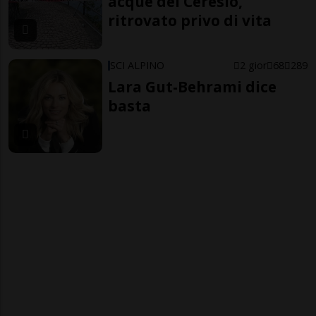
acque del Ceresio,
ritrovato privo di vita
SCI ALPINO
2 gior
68
289
Lara Gut-Behrami dice
basta