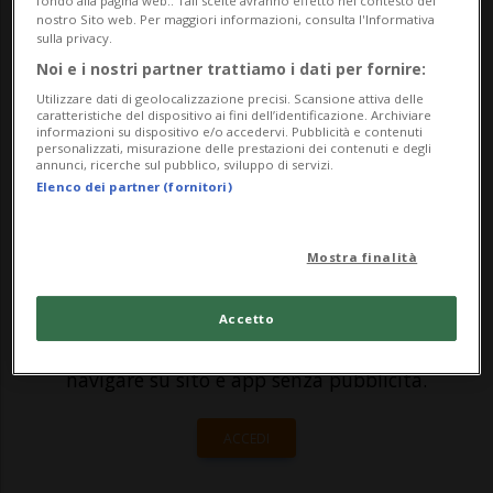
fondo alla pagina web.. Tali scelte avranno effetto nel contesto del
descrive così, il responsabile dello studio B
nostro Sito web. Per maggiori informazioni, consulta l'Informativa
sulla privacy.
image di Giubiasco Thomas Bertinotti, il
Noi e i nostri partner trattiamo i dati per fornire:
suo rientro dalle vacanze. Sì, perché la
Utilizzare dati di geolocalizzazione precisi. Scansione attiva delle
caratteristiche del dispositivo ai fini dell’identificazione. Archiviare
richie...
informazioni su dispositivo e/o accedervi. Pubblicità e contenuti
personalizzati, misurazione delle prestazioni dei contenuti e degli
annunci, ricerche sul pubblico, sviluppo di servizi.
Elenco dei partner (fornitori)
🔐 Sblocca il nostro archivio
esclusivo!
Mostra finalità
Sottoscrivi un abbonamento
Archivio
per
leggere questo articolo, oppure scegli
Accetto
MyTioAbo
per accedere all'archivio e
navigare su sito e app senza pubblicità.
ACCEDI