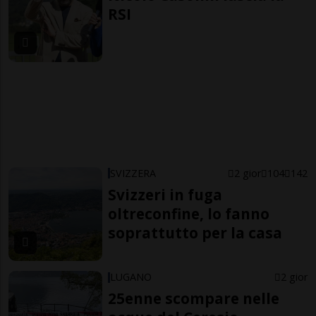
RSI
SVIZZERA
2 gior
104
142
Svizzeri in fuga
oltreconfine, lo fanno
soprattutto per la casa
LUGANO
2 gior
25enne scompare nelle