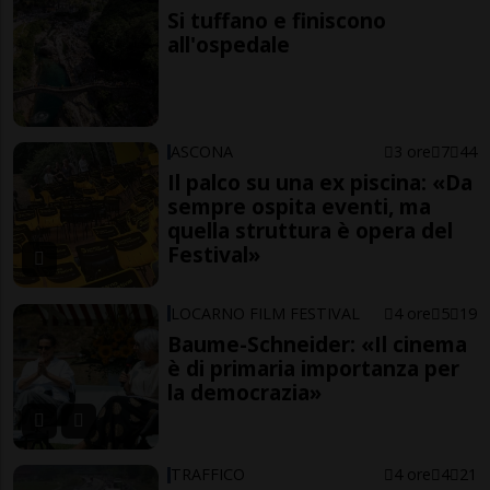
Si tuffano e finiscono
all'ospedale
ASCONA
3 ore
7
44
Il palco su una ex piscina: «Da
sempre ospita eventi, ma
quella struttura è opera del
Festival»
LOCARNO FILM FESTIVAL
4 ore
5
19
Baume-Schneider: «Il cinema
è di primaria importanza per
la democrazia»
TRAFFICO
4 ore
4
21