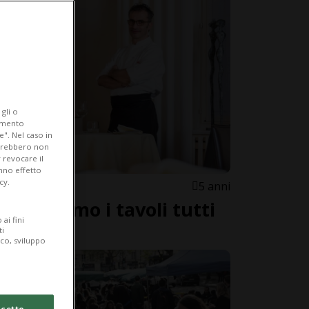
gli o
iamento
e". Nel caso in
potrebbero non
 revocare il
anno effetto
cy.
5 anni
ni abbiamo i tavoli tutti
ai fini
ti
ico, sviluppo
cetto