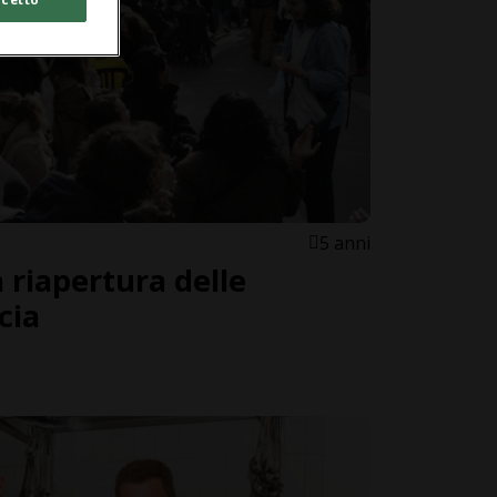
5 anni
 riapertura delle
cia