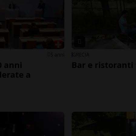
5 anni
GRECIA
0 anni
Bar e ristoranti
derate a