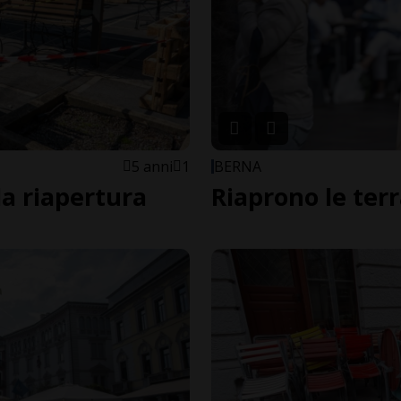
5 anni
1
BERNA
la riapertura
Riaprono le ter