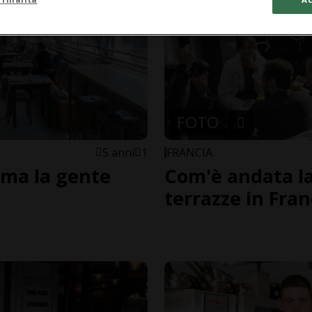
FOTO
5 anni
1
FRANCIA
, ma la gente
Com'è andata la
terrazze in Fran