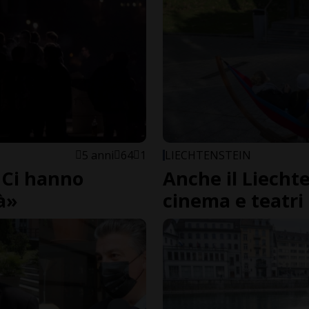
5 anni
64
1
LIECHTENSTEIN
 Ci hanno
Anche il Liechte
tà»
cinema e teatri