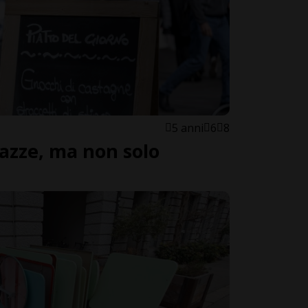
5 anni
6
8
razze, ma non solo