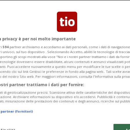
a privacy è per noi molto importante
ri
594
partner archiviamo e accediamo ai dati personali, come i dati di navigazione 
ri univoci, sul tuo dispositivo . Selezionando Accetto, abiliti le tecnologie di tracc
portino gli scopi mostrati alla voce "Noi e i nostri partner trattiamo i dati da fornir
tecnologie dovessero essere disabilitate, alcuni contenuti e annunci visualizzati 
vanti. Puoi accedere nuovamente a questo menu per modificare le tue scelte o per
endo clic sul link Gestisci le preferenze in fondo alla pagina web.. Tali scelte avr
o del nostro Sito web. Per maggiori informazioni, consulta l'Informativa sulla priva
9 mesi
15
CANTONE
ostri partner trattiamo i dati per fornire:
ulle terrazze dei
«Per alcuni gior
ati di geolocalizzazione precisi. Scansione attiva delle caratteristiche del dispositivo 
prenotati»
icazione. Archiviare informazioni su dispositivo e/o accedervi. Pubblicità e contenu
ati, misurazione delle prestazioni dei contenuti e degli annunci, ricerche sul pubbl
 partner (fornitori)
 finalità
Ac