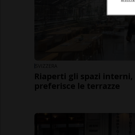
SVIZZERA
Riaperti gli spazi interni
preferisce le terrazze