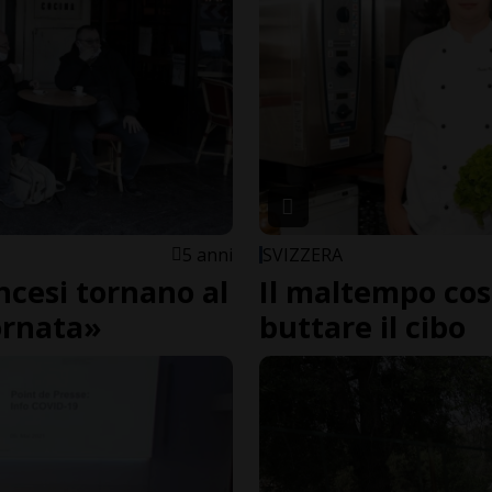
5 anni
SVIZZERA
ancesi tornano al
Il maltempo cost
iornata»
buttare il cibo