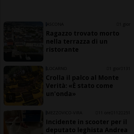
ASCONA
1 gior
Ragazzo trovato morto
nella terrazza di un
ristorante
LOCARNO
1 gior
131
Crolla il palco al Monte
Verità: «È stato come
un'onda»
MEZZOVICO-VIRA
11 ore
112
251
Incidente in scooter per il
deputato leghista Andrea