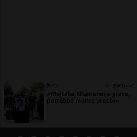
IRAN
1 gior
1
54
«Mojtaba Khamenei è grave,
potrebbe morire presto»