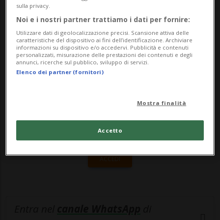
terrazze di bar e ristoranti. Locali che
sulla privacy.
hanno visto una presenza import...
Noi e i nostri partner trattiamo i dati per fornire:
Utilizzare dati di geolocalizzazione precisi. Scansione attiva delle
caratteristiche del dispositivo ai fini dell’identificazione. Archiviare
informazioni su dispositivo e/o accedervi. Pubblicità e contenuti
🔐 Sblocca il nostro archivio
personalizzati, misurazione delle prestazioni dei contenuti e degli
annunci, ricerche sul pubblico, sviluppo di servizi.
esclusivo!
Elenco dei partner (fornitori)
Sottoscrivi un abbonamento
Archivio
per
leggere questo articolo, oppure scegli
Mostra finalità
MyTioAbo
per accedere all'archivio e
Accetto
navigare su sito e app senza pubblicità.
ACCEDI
Entra nel
canale WhatsApp
di