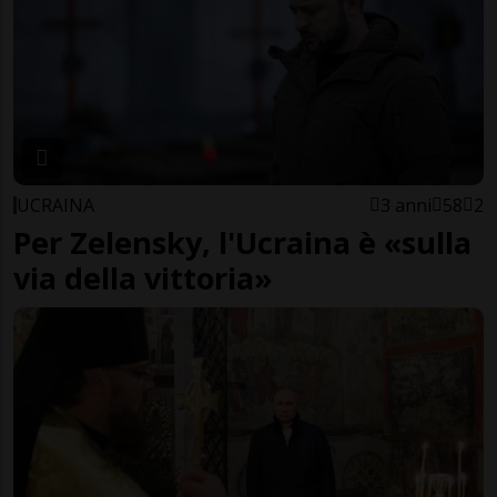
UCRAINA
3 anni
58
2
Per Zelensky, l'Ucraina è «sulla
via della vittoria»