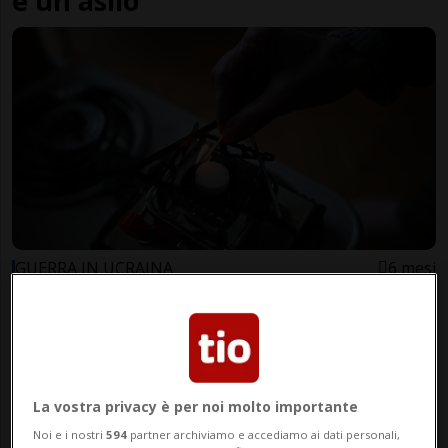
e un asilo
GUERRA IN UCRAINA
6 mesi
Raid sulle centrali, le regioni di
Kharkiv e Donetsk sono al buio
La vostra privacy è per noi molto importante
Noi e i nostri
594
partner archiviamo e accediamo ai dati personali,