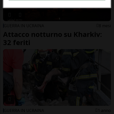
GUERRA IN UCRAINA
8 mesi
Attacco notturno su Kharkiv:
32 feriti
GUERRA IN UCRAINA
1 anno