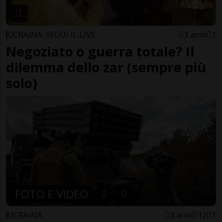
UCRAINA: SEGUI IL LIVE
3 anni
1
Negoziato o guerra totale? Il
dilemma dello zar (sempre più
solo)
FOTO E VIDEO
UCRAINA
3 anni
12
1