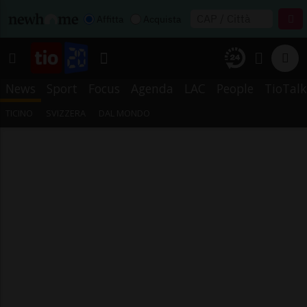
Affitta
Acquista
News
Sport
Focus
Agenda
LAC
People
TioTalk
TICINO
SVIZZERA
DAL MONDO