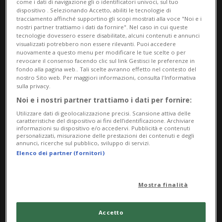
come i dati di navigazione gli o identificatori univoci, sul tuo
dispositivo . Selezionando Accetto, abiliti le tecnologie di
tracciamento affinché supportino gli scopi mostrati alla voce "Noi e i
nostri partner trattiamo i dati da fornire". Nel caso in cui queste
tecnologie dovessero essere disabilitate, alcuni contenuti e annunci
visualizzati potrebbero non essere rilevanti. Puoi accedere
nuovamente a questo menu per modificare le tue scelte o per
revocare il consenso facendo clic sul link Gestisci le preferenze in
fondo alla pagina web.. Tali scelte avranno effetto nel contesto del
nostro Sito web. Per maggiori informazioni, consulta l'Informativa
sulla privacy.
Noi e i nostri partner trattiamo i dati per fornire:
GUERRA IN UCRAINA
7 mesi
17
9
Utilizzare dati di geolocalizzazione precisi. Scansione attiva delle
Mosca annuncia nuove
caratteristiche del dispositivo ai fini dell’identificazione. Archiviare
informazioni su dispositivo e/o accedervi. Pubblicità e contenuti
conquiste
personalizzati, misurazione delle prestazioni dei contenuti e degli
annunci, ricerche sul pubblico, sviluppo di servizi.
Elenco dei partner (fornitori)
Mostra finalità
Accetto