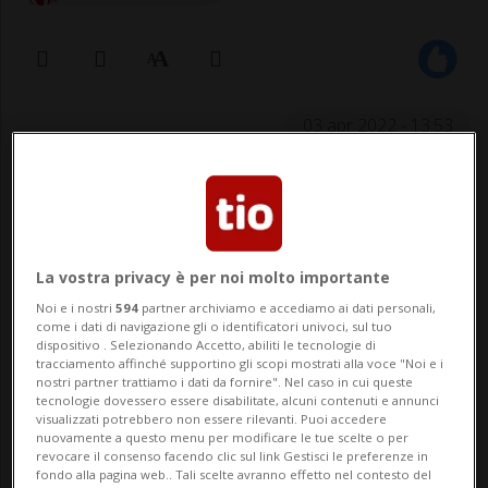
03 apr 2022 - 13:53
Le ultime stime parlano di rincari tra
il 7 e il 9 per cento, un record dopo
anni di (relativa) stabilità. Colpa del
La vostra privacy è per noi molto importante
Covid e di qualche previsione
Noi e i nostri
594
partner archiviamo e accediamo ai dati personali,
come i dati di navigazione gli o identificatori univoci, sul tuo
sbagliata
dispositivo . Selezionando Accetto, abiliti le tecnologie di
tracciamento affinché supportino gli scopi mostrati alla voce "Noi e i
nostri partner trattiamo i dati da fornire". Nel caso in cui queste
tecnologie dovessero essere disabilitate, alcuni contenuti e annunci
BERNA - Speriamo non siano veritiere. Ma
visualizzati potrebbero non essere rilevanti. Puoi accedere
nuovamente a questo menu per modificare le tue scelte o per
le previsioni che circolano negli ultimi
revocare il consenso facendo clic sul link Gestisci le preferenze in
fondo alla pagina web.. Tali scelte avranno effetto nel contesto del