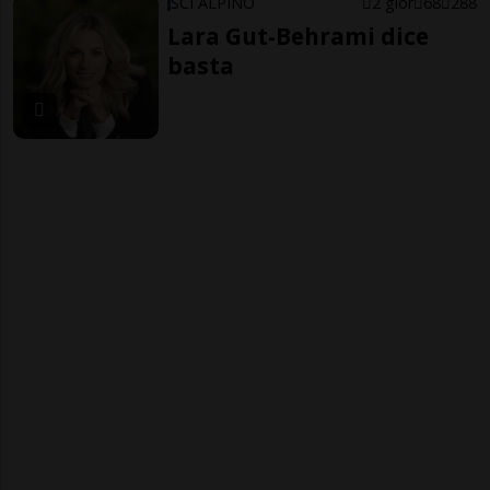
SCI ALPINO
2 gior
68
288
Lara Gut-Behrami dice
basta