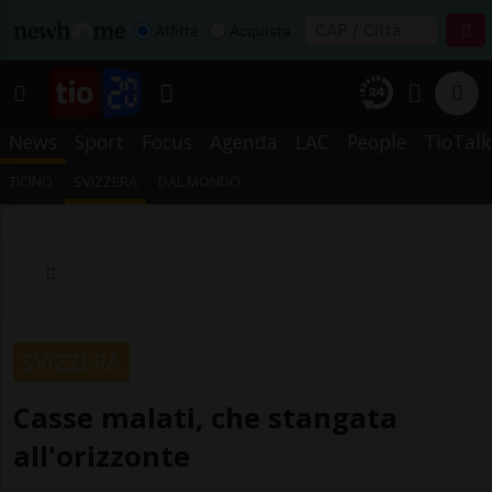
Affitta
Acquista
News
Sport
Focus
Agenda
LAC
People
TioTalk
TICINO
SVIZZERA
DAL MONDO
SVIZZERA
Casse malati, che stangata
all'orizzonte