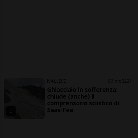
VALLESE
3 ore
2
11
Ghiacciaio in sofferenza:
chiude (anche) il
comprensorio sciistico di
Saas-Fee