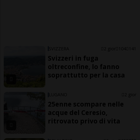
SVIZZERA
2 gior
104
141
Svizzeri in fuga
oltreconfine, lo fanno
soprattutto per la casa
LUGANO
2 gior
25enne scompare nelle
acque del Ceresio,
ritrovato privo di vita