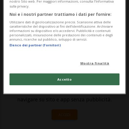
nostro Sito web. Per maggiori informazioni, consulta l'Informativa
giorni sugli aumenti dei premi di cassa
sulla privacy.
malati per il 2023 sono date come «molto
Noi e i nostri partner trattiamo i dati per fornire:
probabili» dagli esperti e non sono buone.
Utilizzare dati di geolocalizzazione precisi. Scansione attiva delle
caratteristiche del dispositivo ai fini dell’identificazione. Archiviare
informazioni su dispositivo e/o accedervi. Pubblicità e contenuti
Il leggero calo dello 0,2 per ce...
personalizzati, misurazione delle prestazioni dei contenuti e degli
annunci, ricerche sul pubblico, sviluppo di servizi.
Elenco dei partner (fornitori)
🔐 Sblocca il nostro archivio
esclusivo!
Mostra finalità
Sottoscrivi un abbonamento
Archivio
per
Accetto
leggere questo articolo, oppure scegli
MyTioAbo
per accedere all'archivio e
navigare su sito e app senza pubblicità.
ACCEDI