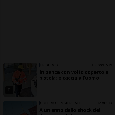
FRIBURGO
2 ore
5
5
In banca con volto coperto e
pistola: è caccia all'uomo
GUERRA COMMERCIALE
2 ore
3
A un anno dallo shock dei