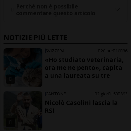
Perché non è possibile
commentare questo articolo
NOTIZIE PIÙ LETTE
SVIZZERA
20 ore
10
36
«Ho studiato veterinaria,
ora me ne pento», capita
a una laureata su tre
CANTONE
2 gior
159
393
Nicolò Casolini lascia la
RSI