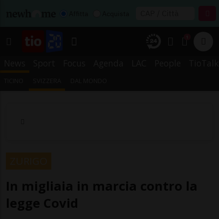
Affitta
Acquista
1
News
Sport
Focus
Agenda
LAC
People
TioTalk
TICINO
SVIZZERA
DAL MONDO
ZURIGO
In migliaia in marcia contro la
legge Covid