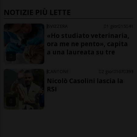
NOTIZIE PIÙ LETTE
SVIZZERA
1 gior
15
41
«Ho studiato veterinaria,
ora me ne pento», capita
a una laureata su tre
CANTONE
2 gior
167
393
Nicolò Casolini lascia la
RSI