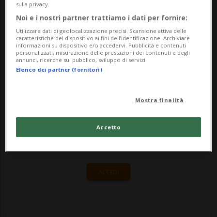
organizzatori, il movimento denominato
sulla privacy.
"Mass-Voll" (la misura è colma"), si è
Noi e i nostri partner trattiamo i dati per fornire:
Utilizzare dati di geolocalizzazione precisi. Scansione attiva delle
trattato dell'ultima manif...
caratteristiche del dispositivo ai fini dell’identificazione. Archiviare
informazioni su dispositivo e/o accedervi. Pubblicità e contenuti
personalizzati, misurazione delle prestazioni dei contenuti e degli
annunci, ricerche sul pubblico, sviluppo di servizi.
🔐 Sblocca il nostro archivio
Elenco dei partner (fornitori)
esclusivo!
Mostra finalità
Sottoscrivi un abbonamento
Archivio
per
leggere questo articolo, oppure scegli
Accetto
MyTioAbo
per accedere all'archivio e
navigare su sito e app senza pubblicità.
ACCEDI