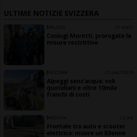
ULTIME NOTIZIE SVIZZERA
VALLESE
1 ora
1
Coniugi Moretti, prorogate le
misure restrittive
SVIZZERA
1 ora
10
19
Alpeggi senz’acqua: voli
quotidiani e oltre 10mila
franchi di costi
ARGOVIA
2 ore
Frontale tra auto e scooter
elettrico: muore un 83enne