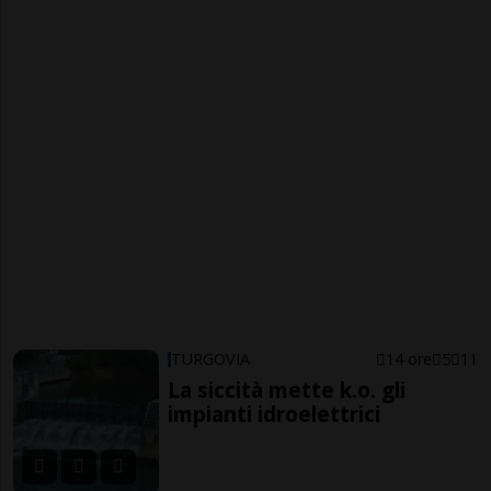
TURGOVIA
14 ore
5
11
La siccità mette k.o. gli
impianti idroelettrici