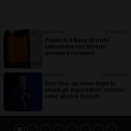
SVIZZERA
16 ore
10
Prodotti a base di trota
salmonata con listeria:
avviato il richiamo
SVIZZERA
18 ore
1
29
Dazi Usa: un anno dopo lo
shock gli esportatori svizzeri
sono ancora toccati