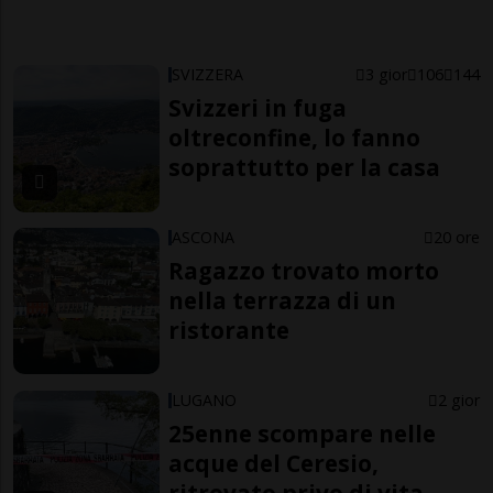
SVIZZERA
3 gior
106
144
Svizzeri in fuga
oltreconfine, lo fanno
soprattutto per la casa
ASCONA
20 ore
Ragazzo trovato morto
nella terrazza di un
ristorante
LUGANO
2 gior
25enne scompare nelle
acque del Ceresio,
ritrovato privo di vita