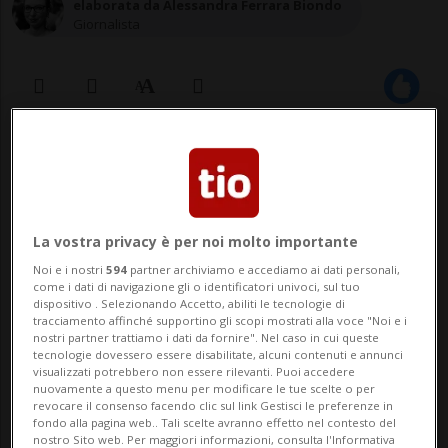
elaborata da Alessandra Ferrara Biondo
Giornalista
20 nov 2021 - 16:18
La vostra privacy è per noi molto importante
Noi e i nostri
594
partner archiviamo e accediamo ai dati personali,
come i dati di navigazione gli o identificatori univoci, sul tuo
dispositivo . Selezionando Accetto, abiliti le tecnologie di
tracciamento affinché supportino gli scopi mostrati alla voce "Noi e i
nostri partner trattiamo i dati da fornire". Nel caso in cui queste
ZURIGO - Gli oppositori alla legge Covid-19
tecnologie dovessero essere disabilitate, alcuni contenuti e annunci
visualizzati potrebbero non essere rilevanti. Puoi accedere
si sono riuniti questo pomeriggio a Zurigo
nuovamente a questo menu per modificare le tue scelte o per
revocare il consenso facendo clic sul link Gestisci le preferenze in
per una marcia della libertà. Per gli
fondo alla pagina web.. Tali scelte avranno effetto nel contesto del
nostro Sito web. Per maggiori informazioni, consulta l'Informativa