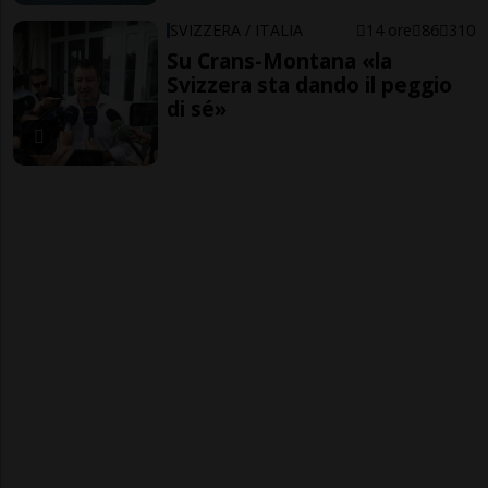
SVIZZERA / ITALIA
14 ore
86
310
Su Crans-Montana «la
Svizzera sta dando il peggio
di sé»