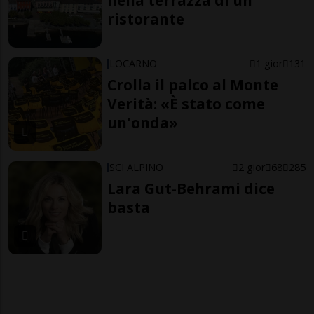
nella terrazza di un
ristorante
LOCARNO
1 gior
131
Crolla il palco al Monte
Verità: «È stato come
un'onda»
SCI ALPINO
2 gior
68
285
Lara Gut-Behrami dice
basta