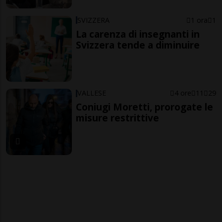
SVIZZERA
1 ora
1
La carenza di insegnanti in
Svizzera tende a diminuire
VALLESE
4 ore
11
29
Coniugi Moretti, prorogate le
misure restrittive