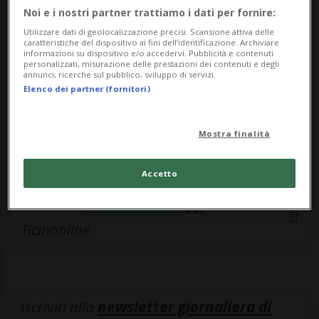
esclusivo!
Noi e i nostri partner trattiamo i dati per fornire:
Sottoscrivi un abbonamento
Archivio
per
Utilizzare dati di geolocalizzazione precisi. Scansione attiva delle
caratteristiche del dispositivo ai fini dell’identificazione. Archiviare
leggere questo articolo, oppure scegli
informazioni su dispositivo e/o accedervi. Pubblicità e contenuti
personalizzati, misurazione delle prestazioni dei contenuti e degli
MyTioAbo
per accedere all'archivio e
annunci, ricerche sul pubblico, sviluppo di servizi.
Elenco dei partner (fornitori)
navigare su sito e app senza pubblicità.
ACCEDI
Mostra finalità
Accetto
Entra nel
canale WhatsApp
di
Ticinonline.
Iscriviti alla
newsletter giornaliera di