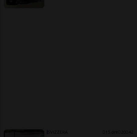
SVIZZERA
15 ore
20
42