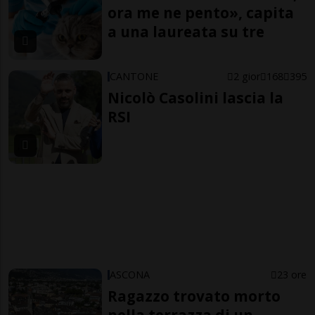
ora me ne pento», capita
a una laureata su tre
CANTONE
2 gior
168
395
Nicolò Casolini lascia la
RSI
ASCONA
23 ore
Ragazzo trovato morto