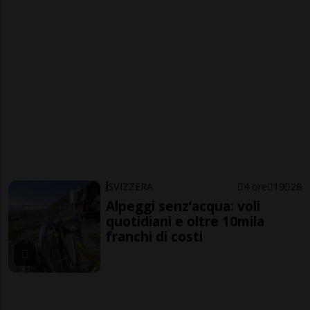
SVIZZERA
4 ore
19
28
Alpeggi senz’acqua: voli
quotidiani e oltre 10mila
franchi di costi