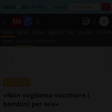
Affitta
Acquista
News
Sport
Focus
Agenda
LAC
People
TioTalk
TICINO
SVIZZERA
DAL MONDO
SVIZZERA
«Non vogliamo vaccinare i
bambini per ora»