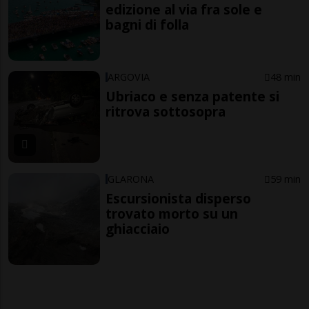
edizione al via fra sole e
bagni di folla
ARGOVIA
48 min
Ubriaco e senza patente si
ritrova sottosopra
GLARONA
59 min
Escursionista disperso
trovato morto su un
ghiacciaio