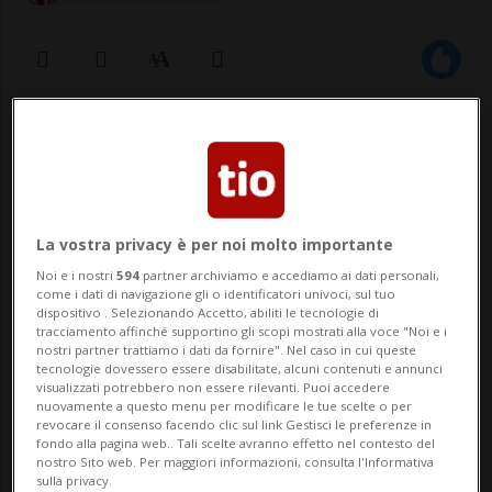
01 dic 2020 - 14:17
Aggiornamento 15:01
BERNA - I contagi calano. Dopo i picchi
delle scorse settimane, i 3.082 casi di oggi
La vostra privacy è per noi molto importante
fanno ben sperare. Avanti così? La data "x"
Noi e i nostri
594
partner archiviamo e accediamo ai dati personali,
come i dati di navigazione gli o identificatori univoci, sul tuo
è il 16 dicembre, quando il Consiglio
dispositivo . Selezionando Accetto, abiliti le tecnologie di
tracciamento affinché supportino gli scopi mostrati alla voce "Noi e i
federale svelerà il piano per le vacanze di
nostri partner trattiamo i dati da fornire". Nel caso in cui queste
tecnologie dovessero essere disabilitate, alcuni contenuti e annunci
Natale. Inta...
visualizzati potrebbero non essere rilevanti. Puoi accedere
nuovamente a questo menu per modificare le tue scelte o per
revocare il consenso facendo clic sul link Gestisci le preferenze in
fondo alla pagina web.. Tali scelte avranno effetto nel contesto del
🔐 Sblocca il nostro archivio
nostro Sito web. Per maggiori informazioni, consulta l'Informativa
sulla privacy.